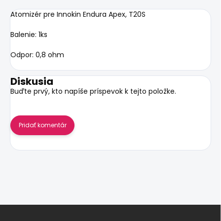
Atomizér pre Innokin Endura Apex, T20S
Balenie: 1ks
Odpor: 0,8 ohm
Diskusia
Buďte prvý, kto napíše príspevok k tejto položke.
Pridať komentár
Z
á