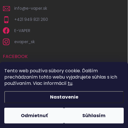
info
@
e-vaper.sk
+421 949 821 260
E-VAPER
evaper_sk
FACEBOOK
Tento web používa súbory cookie. Ďalším
prechádzaním tohto webu vyjadrujete súhlas s ich
používaním. Viac informácií
tu
.
Nastavenie
Copyright 2026
E-VAPER.SK
. Všetky práva vyhradené.
Upraviť
nastavenie cookies
Odmietnuť
Súhlasím
Vytvoril Shoptet