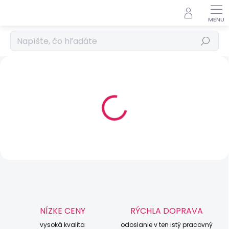
Prejsť
na
obsah
Hľadať
E
l
NAŠE PREDAJNE
e
k
KDE VŠADE NÁS NÁJDETE...
t
r
o
n
i
c
k
NÍZKE CENY
RÝCHLA DOPRAVA
é
vysoká kvalita
odoslanie v ten istý pracovný