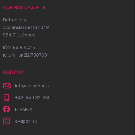
KDE NÁS NÁJDETE
Detron s.r.o.
Zvolenská cesta 5349
984 01 Lučenec
IČO: 54 813 425
IČ DPH: SK2121788790
KONTAKT
info
@
e-vaper.sk
+421 949 821 260
E-VAPER
evaper_sk