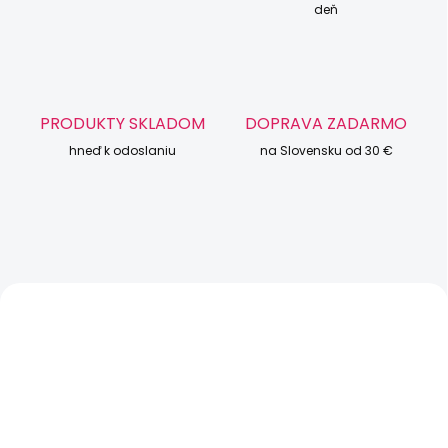
c
deň
i
g
a
r
PRODUKTY SKLADOM
DOPRAVA ZADARMO
e
hneď k odoslaniu
na Slovensku od 30 €
t
y
,
n
á
NOVINKA
NOVINKA
p
TIP
l
n
e
a