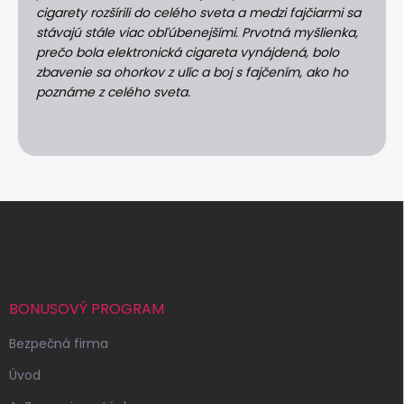
cigarety rozšírili do celého sveta a medzi fajčiarmi sa
stávajú stále viac obľúbenejšími. Prvotná myšlienka,
prečo bola elektronická cigareta vynájdená, bolo
zbavenie sa ohorkov z ulíc a boj s fajčením, ako ho
poznáme z celého sveta.
Z
á
p
ä
t
i
BONUSOVÝ PROGRAM
e
Bezpečná firma
Úvod