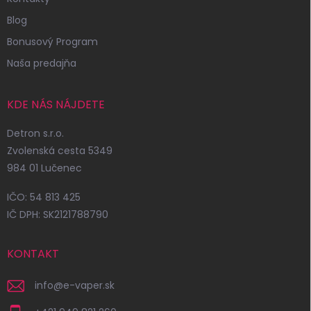
Blog
Bonusový Program
Naša predajňa
KDE NÁS NÁJDETE
Detron s.r.o.
Zvolenská cesta 5349
984 01 Lučenec
IČO: 54 813 425
IČ DPH: SK2121788790
KONTAKT
info
@
e-vaper.sk