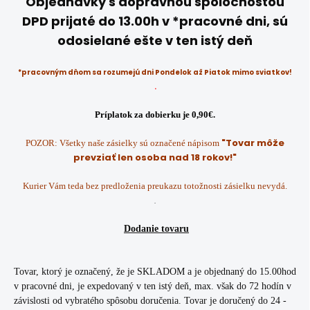
Objednávky s dopravnou spoločnosťou
DPD prijaté do 13.00h v *pracovné dni, sú
odosielané ešte v ten istý deň
*pracovným dňom sa rozumejú dni Pondelok až Piatok mimo sviatkov!
.
Príplatok za dobierku je 0,90€.
"Tovar môže
POZOR: Všetky naše zásielky sú označené nápisom
prevziať len osoba nad 18 rokov!"
Kurier Vám teda bez predloženia preukazu totožnosti zásielku nevydá.
.
Dodanie tovaru
Tovar, ktorý je označený, že je SKLADOM a je objednaný do 15.00hod
v pracovné dni, je expedovaný v ten istý deň, max. však do 72 hodín v
závislosti od vybratého spôsobu doručenia. Tovar je doručený do 24 -