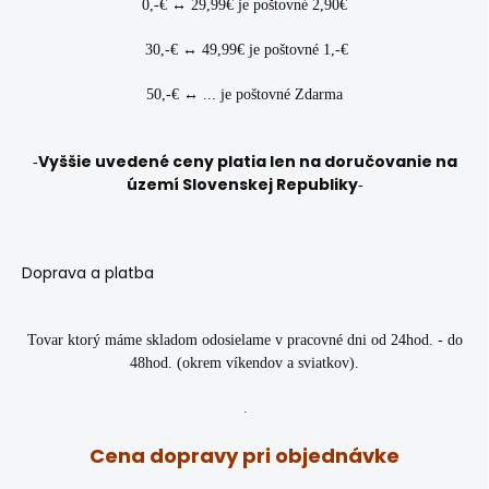
0,-€ ↔ 29,99€ je poštovné 2,90€
30,-€ ↔ 49,99€ je poštovné 1,-€
50,-€ ↔ ... je poštovné Zdarma
Vyššie uvedené ceny platia len na doručovanie na
-
území Slovenskej Republiky
-
Doprava a platba
Tovar ktorý máme skladom odosielame v pracovné dni od 24hod. - do
48hod. (okrem víkendov a sviatkov).
.
Cena
dopravy
pri objednávke