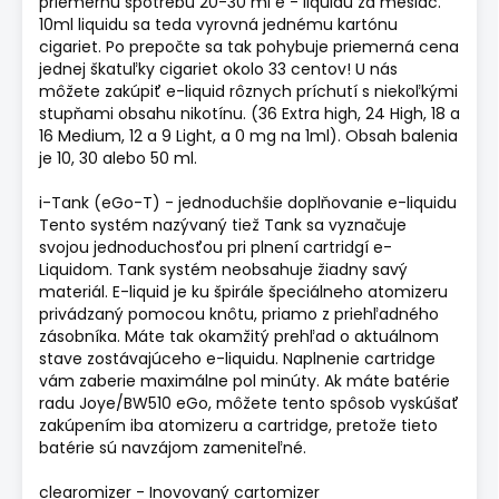
priemernú spotrebu 20-30 ml e - liquidu za mesiac.
10ml liquidu sa teda vyrovná jednému kartónu
cigariet. Po prepočte sa tak pohybuje priemerná cena
jednej škatuľky cigariet okolo 33 centov! U nás
môžete zakúpiť e-liquid rôznych príchutí s niekoľkými
stupňami obsahu nikotínu. (36 Extra high, 24 High, 18 a
16 Medium, 12 a 9 Light, a 0 mg na 1ml). Obsah balenia
je 10, 30 alebo 50 ml.
i-Tank (eGo-T) - jednoduchšie doplňovanie e-liquidu
Tento systém nazývaný tiež Tank sa vyznačuje
svojou jednoduchosťou pri plnení cartridgí e-
Liquidom. Tank systém neobsahuje žiadny savý
materiál. E-liquid je ku špirále špeciálneho atomizeru
privádzaný pomocou knôtu, priamo z priehľadného
zásobníka. Máte tak okamžitý prehľad o aktuálnom
stave zostávajúceho e-liquidu. Naplnenie cartridge
vám zaberie maximálne pol minúty. Ak máte batérie
radu Joye/BW510 eGo, môžete tento spôsob vyskúšať
zakúpením iba atomizeru a cartridge, pretože tieto
batérie sú navzájom zameniteľné.
clearomizer - Inovovaný cartomizer