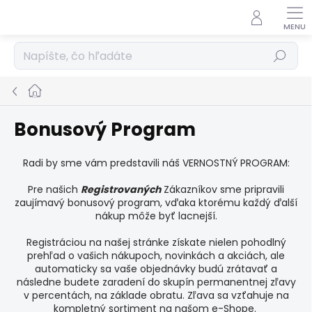
Prejsť
na
obsah
Hľadať
Domov
Bonusový Program
Radi by sme vám predstavili náš VERNOSTNÝ PROGRAM:
Pre našich
R
egistrovaných
Zákazníkov sme pripravili
zaujímavý bonusový program, vďaka ktorému každý ďalší
nákup môže byť lacnejší.
Registráciou na našej stránke získate nielen pohodlný
prehľad o vašich nákupoch, novinkách a akciách, ale
automaticky sa vaše objednávky budú zrátavať a
následne budete zaradení do skupín permanentnej zľavy
v percentách, na základe obratu. Zľava sa vzťahuje na
kompletný sortiment na našom e-Shope.