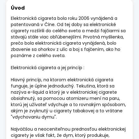
Úvod
Elektronická cigareta bola roku 2006 vynájdená a
patentovaná v Číne. Od tej doby sa elektronické
cigarety rozšírili do celého sveta a medzi fajčiarmi sa
stávajú stále viac obľúbenejšími. Prvotná myšlienka,
prečo bola elektronická cigareta vynájdená, bolo
zbavenie sa ohorkov z ulíc a boj s fajčením, ako ho
poznáme z celého sveta.
Elektronická cigareta a jej princíp :
Hlavný princíp, na ktorom elektronická cigareta
funguje, je úplne jednoduchý. Tekutina, ktorá sa
nazýva e-liquid a ktorý je v elektronickej cigarete
obsiahnutý, sa pomocou atomizeru mení na paru,
ktorú jej užívateľ vdychuje a to rovnakým spôsobom,
akým je zvyknutý u cigarety tabakovej a to vrátane
"vdychovaniu dymu".
Najväčšou a neoceniteľnou prednosťou elektronickej
cigarety je však fakt, že dym, ktorý produkuje,