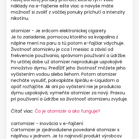
náklady na e-fajčenie ešte viac a navyše máte
možnosť si zvoliť z väčšej ponuky príchutí a intenzity
nikotínu.
atomizer - Je srdcom elektronickej cigarety
Je to zariadenie, pomocou ktorého sa kvapalina z
náplne mení na paru a tú potom e-fajčiar vdychuje.
Životnosť atomizéru je cca 1 mesiac a závisí od
frekvencie používania, správnom používaní a údržbe.
Po určitej dobe už atomizer neprodukuje uspokojivé
množstvo dymu. Predĺžiť jeho životnosť môžete jeho
vyčistením vodou alebo liehom. Potom atomizer
necháte vysušiť, pokvapkáte špirálu e-Liquidom a
opäť rozfajčíte. Ak ani po vyčistení nie je produkcia
dymu uspokojivá, vymeňte atomizer za nový. Praxou
pri používaní a údržbe sa životnosť atomizeru zvyšuje.
Čítať viac:
Čo je atomizér a ako funguje?
cartomizer - inovácia v e-fajčení
Cartomizer je zjednodušene povedané atomizer s
náplňou v jednom. Je to najnovší produkt výrobcov