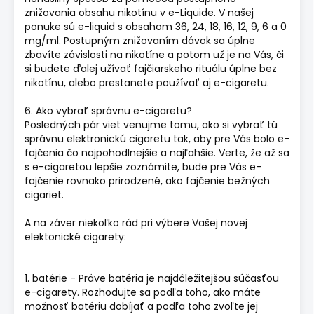
znižovania obsahu nikotínu v e-Liquide. V našej
ponuke sú e-liquid s obsahom 36, 24, 18, 16, 12, 9, 6 a 0
mg/ml. Postupným znižovaním dávok sa úplne
zbavíte závislosti na nikotíne a potom už je na Vás, či
si budete ďalej užívať fajčiarskeho rituálu úplne bez
nikotínu, alebo prestanete používať aj e-cigaretu.
6. Ako vybrať správnu e-cigaretu?
Posledných pár viet venujme tomu, ako si vybrať tú
správnu elektronickú cigaretu tak, aby pre Vás bolo e-
fajčenia čo najpohodlnejšie a najľahšie. Verte, že až sa
s e-cigaretou lepšie zoznámite, bude pre Vás e-
fajčenie rovnako prirodzené, ako fajčenie bežných
cigariet.
A na záver niekoľko rád pri výbere Vašej novej
elektonické cigarety:
1. batérie - Práve batéria je najdôležitejšou súčasťou
e-cigarety. Rozhodujte sa podľa toho, ako máte
možnosť batériu dobíjať a podľa toho zvoľte jej