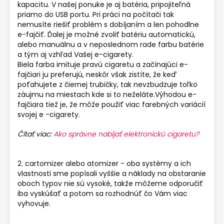
kapacitu. V našej ponuke je aj batéria, pripojiteľná
priamo do USB portu. Pri práci na počítači tak
nemusíte riešiť problém s dobíjaním a len pohodlne
e-fajčiť. Ďalej je možné zvoliť batériu automatickú,
alebo manuálnu a v neposlednom rade farbu batérie
a tým aj vzhľad Vašej e-cigarety.
Biela farba imituje pravú cigaretu a začínajúci e-
fajčiari ju preferujú, neskôr však zistíte, že keď
poťahujete z čiernej trubičky, tak nevzbudzuje toľko
záujmu na miestach kde si to neželáte.Výhodou e-
fajčiara tiež je, že môže použiť viac farebných variácií
svojej e -cigarety.
Čítať viac:
Ako správne nabíjať elektronickú cigaretu?
2. cartomizer alebo atomizer - oba systémy a ich
vlastnosti sme popísali vyššie a náklady na obstaranie
oboch typov nie sú vysoké, takže môžeme odporučiť
iba vyskúšať a potom sa rozhodnúť čo Vám viac
vyhovuje.