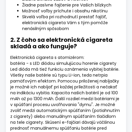
Žiadne pasívne fajčenie pre Vašich blízkych
Možnosť voľby príchute i obsahu nikotínu
Skvelá voľba pri rozhodnutí prestať fajčiť,
elektronická cigareta Vám s tým pomôže
nenásilným spôsobom
2. Z čoho sa elektronická cigareta
skladá a ako funguje?
Elektronická cigareta s atomizérom:
batéria - s LED diódou simulujúcou horenie cigarety
Led dióda má tiež funkciu oznámenia vybitej batérie.
Všetky naše batérie sú typu Li-ion, teda netrpia
pamäťovým efektom. Pomocou priloženej nabíjačky
je možné ich nabíjať pri každej príležitosti a nečakať
na indikáciu vybitia. Kapacita našich batérií je od 100
mAh až po 1300 mAh. Ďalší rozdiel medzi batériami je
v spúšťaní procesu uvoľňovania "dymu". Je možné
zvoliť medzi automatickým spúšťaním (potiahnutím
z cigarety) alebo manuálnym spúšťaním tlačidlom
na tele cigarety. Skúsení e-fajčiari dávajú väčšinou
prednosť manuálnemu spúšťaniu batérie pred