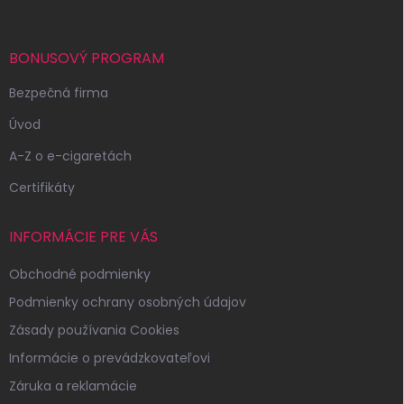
e
ä
p
t
r
i
BONUSOVÝ PROGRAM
v
e
k
Bezpečná firma
y
v
Úvod
ý
p
A-Z o e-cigaretách
i
s
Certifikáty
u
INFORMÁCIE PRE VÁS
Obchodné podmienky
Podmienky ochrany osobných údajov
Zásady používania Cookies
Informácie o prevádzkovateľovi
Záruka a reklamácie