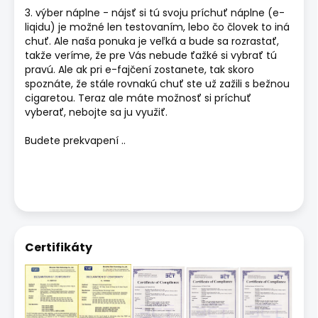
3. výber náplne - nájsť si tú svoju príchuť náplne (e-
liqidu) je možné len testovaním, lebo čo človek to iná
chuť. Ale naša ponuka je veľká a bude sa rozrastať,
takže veríme, že pre Vás nebude ťažké si vybrať tú
pravú. Ale ak pri e-fajčení zostanete, tak skoro
spoznáte, že stále rovnakú chuť ste už zažili s bežnou
cigaretou. Teraz ale máte možnosť si príchuť
vyberať, nebojte sa ju využiť.
Budete prekvapení ..
Certifikáty