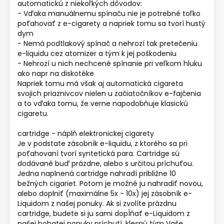
automatickú z niekoľkých dôvodov:
- Vďaka manuálnemu spínaču nie je potrebné toľko
poťahovať z e-cigarety a napriek tomu sa tvorí hustý
dym
- Nemá podtlakový spínač a nehrozí tak pretečeniu
e-liquidu cez atomizer a tým k jej poškodeniu
- Nehrozí u nich nechcené spínanie pri veľkom hluku
ako napr na diskotéke
Napriek tomu má však aj automatická cigareta
svojich priaznivcov nielen u začiatočníkov e-fajčenia
a to vďaka tomu, že verne napodobňuje klasickú
cigaretu.
cartridge - náplň elektronickej cigarety
Je v podstate zásobník e-liquidu, z ktorého sa pri
poťahovaní tvorí syntetická para. Cartridge sú
dodávané buď prázdne, alebo s určitou príchuťou.
Jedna naplnená cartridge nahradí približne 10
bežných cigariet. Potom je možné ju nahradiť novou,
alebo doplniť (maximálne 5x - 10x) jej zásobník e-
Liquidom z našej ponuky. Ak si zvolíte prázdnu
cartridge, budete si ju sami dopĺňať e-Liquidom z
našej bohatej ponuky príchutí, klesnú tým Vaše