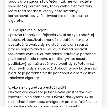
sadu s atomizerom (510/eGo), tak neskôr môžete
vyskúšať aj cartomizery, tanky alebo clearomizery.
Máte teda možnosť všetky tieto systémy
kombinovať bez veľkej investície do nákupu inej
cigarety.
4. Ako správne e-fajčiť?
Správna technika e-fajčenia závisí od typu použitej
batérie. Ak používate manuálnu batériu, tak pre
dostatočnú tvorbu dymu stačí tlačidlom spustiť
proces odparovania e-liquidu a zvoľna nasávať
vytváraný dym. Pri automatickej batérie je potrebné
prvé potiahnutie trochu silnejšie, tým sa spustí
podtlakový spínač a začne sa tvoriť dym. Potom už
stačí zvoľna dym nasávať. U oboch typov batérií však
platí, že je potrebné hlbšie potiahnutie ako z klasickej
tabakové cigarety.
5. Ako s e-cigaretou prestať fajčiť?
Elektronická cigareta je tiež skvelý prostriedok ako
môžete úplne skoncovať s týmto zlozvykom. Ak sa
rozhodnete pomocou e-cigarety prestať fajčiť, ide o
nenásilný spôsob za pomocou postupného