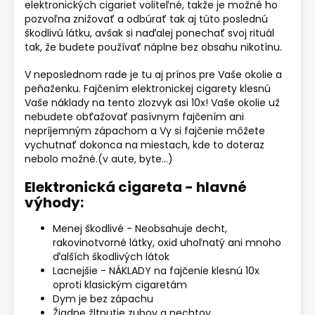
elektronických cigariet voliteľné, takže je možné ho
pozvoľna znižovať a odbúrať tak aj túto poslednú
škodlivú látku, avšak si naďalej ponechať svoj rituál
tak, že budete používať náplne bez obsahu nikotínu.
V neposlednom rade je tu aj prínos pre Vaše okolie a
peňaženku. Fajčením elektronickej cigarety klesnú
Vaše náklady na tento zlozvyk asi 10x! Vaše okolie už
nebudete obťažovať pasívnym fajčením ani
nepríjemným zápachom a Vy si fajčenie môžete
vychutnať dokonca na miestach, kde to doteraz
nebolo možné.(v aute, byte...)
Elektronická cigareta - hlavné
výhody:
Menej škodlivé - Neobsahuje decht,
rakovinotvorné látky, oxid uhoľnatý ani mnoho
ďalších škodlivých látok
Lacnejšie - NÁKLADY na fajčenie klesnú 10x
oproti klasickým cigaretám
Dym je bez zápachu
Žiadne žltnutie zubov a nechtov