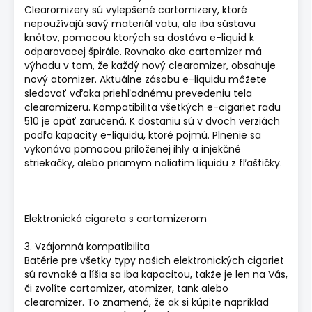
Clearomizery sú vylepšené cartomizery, ktoré
nepoužívajú savý materiál vatu, ale iba sústavu
knôtov, pomocou ktorých sa dostáva e-liquid k
odparovacej špirále. Rovnako ako cartomizer má
výhodu v tom, že každý nový clearomizer, obsahuje
nový atomizer. Aktuálne zásobu e-liquidu môžete
sledovať vďaka priehľadnému prevedeniu tela
clearomizeru. Kompatibilita všetkých e-cigariet radu
510 je opäť zaručená. K dostaniu sú v dvoch verziách
podľa kapacity e-liquidu, ktoré pojmú. Plnenie sa
vykonáva pomocou priloženej ihly a injekčné
striekačky, alebo priamym naliatim liquidu z fľaštičky.
Elektronická cigareta s cartomizerom
3. Vzájomná kompatibilita
Batérie pre všetky typy našich elektronických cigariet
sú rovnaké a líšia sa iba kapacitou, takže je len na Vás,
či zvolíte cartomizer, atomizer, tank alebo
clearomizer. To znamená, že ak si kúpite napríklad