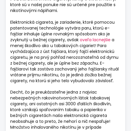
ktoré sú v našej ponuke nie sú určené pre použitie s
nikotínovými náplňami.
Elektronická cigareta, je zariadenie, ktoré pomocou
patentovanej technológie vytvára paru, ktorú e-
fajčiar inhaluje úplne rovnakým spôsobom ako je
zvyknutý u bežnej cigarety, avšak
oveľa lacnejšie
a
menej škodlivo ako u tabakových cigariet! Para
vychádzajúca z úst fajčiara, ktorý fajčí elektronickú
cigaretu, je na prvý pohľad nerozoznateľná od dymu
z bežnej cigarety, ale je úplne bez zápachu. E-
fajčiarovi tak zostáva zachovaný jeho fajčiarsky rituál
vrátane príjmu nikotínu, čo je jediná zložka bežnej
cigarety, na ktorú si jeho telo vybudovalo závislosť.
Decht, čo je preukázateľne jedna z najviac
nebezpečných rakovinotvorných látok tabakovej
cigarety, ani ostatných asi 3000 ďalších škodlivín,
ktoré vznikajú spaľovaním tabaku a papierika v
bežných cigaretách naša elektronická cigareta
neobsahuje a to preto, že nehorí a nič nespaľuje!
Množstvo inhalovaného nikotínu je v prípade