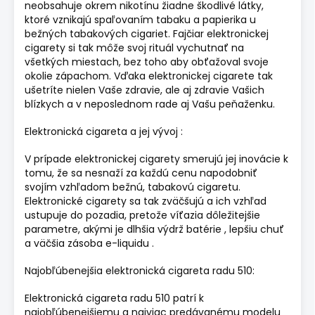
neobsahuje okrem nikotínu žiadne škodlivé látky,
ktoré vznikajú spaľovaním tabaku a papierika u
bežných tabakových cigariet. Fajčiar elektronickej
cigarety si tak môže svoj rituál vychutnať na
všetkých miestach, bez toho aby obťažoval svoje
okolie zápachom. Vďaka elektronickej cigarete tak
ušetríte nielen Vaše zdravie, ale aj zdravie Vašich
blízkych a v neposlednom rade aj Vašu peňaženku.
Elektronická cigareta a jej vývoj :
V prípade elektronickej cigarety smerujú jej inovácie k
tomu, že sa nesnaží za každú cenu napodobniť
svojím vzhľadom bežnú, tabakovú cigaretu.
Elektronické cigarety sa tak zväčšujú a ich vzhľad
ustupuje do pozadia, pretože víťazia dôležitejšie
parametre, akými je dlhšia výdrž batérie , lepšiu chuť
a väčšia zásoba e-liquidu .
Najobľúbenejšia elektronická cigareta radu 510:
Elektronická cigareta radu 510 patrí k
najobľúbenejšiemu a najviac predávanému modelu