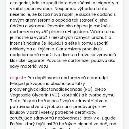
e-cigariet, kde sa spojili tieto dve súčasti e-cigarety a
vznikol jeden výrobok. Nespornou výhodou tohto
riešenia je, že každá nová náplň je súčasne dodaná s
novým atomizerom a odpadá tak starosť o jeho
údržbu a výmenu. Rovnako ako náplne je možné u
cartomizeru využiť plnenie e-Liquidom. Vďaka tomu
je možné si vybrať z niekoľkých rôznych príchutí a
intenzít náplne (e-liquidu) a ešte k tomu usporiť
náklady na e-fajčenie. Cartomizery produkujú
nadpriemerné množstvo dymu a hravo sa vyrovnajú
klasickej cigarete. Poväčšine cartomizer používa ako
savý materiál vatu.
eliquid
- Pre doplňovanie cartomizerů a cartridgí
E-liquid je kvapalina obsahujúca látky
propylenglycolidioctanodidecanoas (PG), alebo
Vegetable Glycerín (VG), ktoré slúžia k tvorbe dymu.
Tieto látky sa bežne používajú v zdravotníctve a
potravinárstve a výrobca nami predávaných e-
liquidov vlastní všetky potrebné certifikáty,
zaručujúce zdravotnú nezávadnosť látok v e-Liquide.
Fajčiar, ktorý fajčil asi 20 bežných cigariet za deň, má