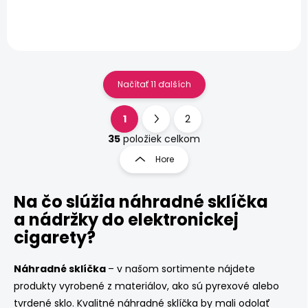
Načítať 11 ďalších
1
2
O
S
v
t
35
položiek celkom
l
r
Hore
á
á
d
n
a
Na čo slúžia náhradné sklíčka
k
c
o
i
a nádržky do elektronickej
e
v
cigarety?
p
a
r
n
v
Náhradné sklíčka
– v našom sortimente nájdete
i
k
produkty vyrobené z materiálov, ako sú pyrexové alebo
e
y
tvrdené sklo. Kvalitné náhradné sklíčka by mali odolať
v