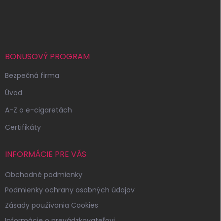
Z
á
p
ä
t
i
BONUSOVÝ PROGRAM
e
Bezpečná firma
Úvod
A-Z o e-cigaretách
Certifikáty
INFORMÁCIE PRE VÁS
Obchodné podmienky
Podmienky ochrany osobných údajov
Zásady používania Cookies
Informácie o prevádzkovateľovi