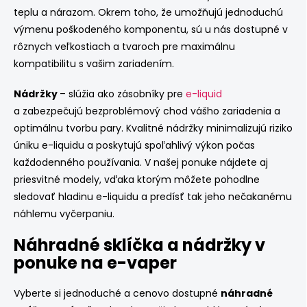
ý
teplu a nárazom. Okrem toho, že umožňujú jednoduchú
p
výmenu poškodeného komponentu, sú u nás dostupné v
i
rôznych veľkostiach a tvaroch pre maximálnu
s
u
kompatibilitu s vašim zariadením.
Nádržky
– slúžia ako zásobníky pre
e-liquid
a zabezpečujú bezproblémový chod vášho zariadenia a
optimálnu tvorbu pary. Kvalitné nádržky minimalizujú riziko
úniku e-liquidu a poskytujú spoľahlivý výkon počas
každodenného používania. V našej ponuke nájdete aj
priesvitné modely, vďaka ktorým môžete pohodlne
sledovať hladinu e-liquidu a predísť tak jeho nečakanému
náhlemu vyčerpaniu.
Náhradné sklíčka a nádržky v
ponuke na e-vaper
Vyberte si jednoduché a cenovo dostupné
náhradné