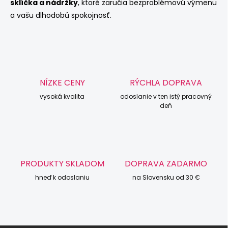
sklíčka a nádržky
, ktoré zaručia bezproblémovú výmenu
a vašu dlhodobú spokojnosť.
NÍZKE CENY
RÝCHLA DOPRAVA
vysoká kvalita
odoslanie v ten istý pracovný
deň
PRODUKTY SKLADOM
DOPRAVA ZADARMO
hneď k odoslaniu
na Slovensku od 30 €