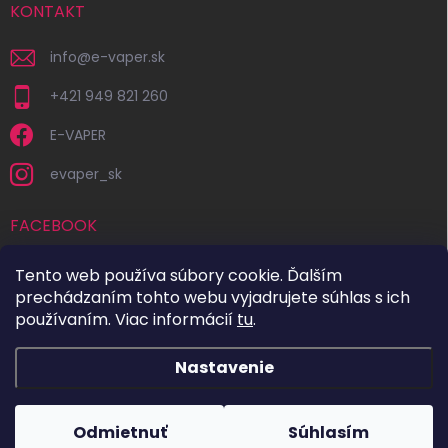
KONTAKT
info
@
e-vaper.sk
+421 949 821 260
E-VAPER
evaper_sk
FACEBOOK
Tento web používa súbory cookie. Ďalším
prechádzaním tohto webu vyjadrujete súhlas s ich
používaním. Viac informácií
tu
.
Nastavenie
Copyright 2026
E-VAPER.SK
. Všetky práva vyhradené.
Upraviť
nastavenie cookies
Odmietnuť
Súhlasím