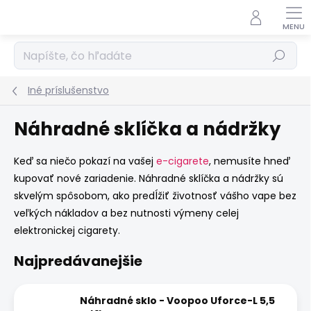
Prejsť
na
obsah
Hľadať
Iné príslušenstvo
Náhradné sklíčka a nádržky
Keď sa niečo pokazí na vašej
e-cigarete
, nemusíte hneď
kupovať nové zariadenie. Náhradné sklíčka a nádržky sú
skvelým spôsobom, ako predĺžiť životnosť vášho vape bez
veľkých nákladov a bez nutnosti výmeny celej
elektronickej cigarety.
Najpredávanejšie
Náhradné sklo - Voopoo Uforce-L 5,5