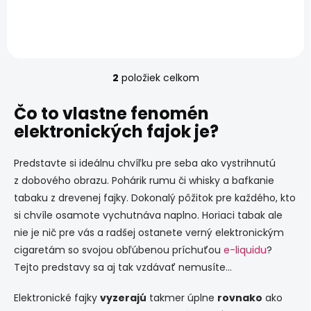
2
položiek celkom
O
v
l
Čo to vlastne fenomén
á
elektronických fajok je?
d
a
c
Predstavte si ideálnu chvíľku pre seba ako vystrihnutú
i
z dobového obrazu. Pohárik rumu či whisky a bafkanie
e
tabaku z drevenej fajky. Dokonalý pôžitok pre každého, kto
p
r
si chvíle osamote vychutnáva naplno. Horiaci tabak ale
v
nie je nič pre vás a radšej ostanete verný elektronickým
k
cigaretám so svojou obľúbenou príchuťou
e-liquidu
?
y
v
Tejto predstavy sa aj tak vzdávať nemusíte...
ý
p
Elektronické fajky
vyzerajú
takmer úplne
rovnako
ako
i