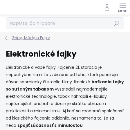
Prejsť
na
obsah
Hľadať
Gripy, Módy a Fajky
Elektronické fajky
Elektronické a vape fajky. Fajčenie 21. storočia je
nepochybne na míle vzdialené od toho, ktoré ponúkajú
dávne spomienky či staršie filmy. Ikonické
bafkanie fajky
so sušeným tabakom
vystriedali najmodernejšie
elektronické technológie, tabak nahradili e-liquidy
najrôznejších príchutí a dizajn je skrátka obrazom
praktickosti a minimalizmu. Aj keď sa moderná spoločnosť
od klasického fajčenia odklonila, neznamená to, že sa
nedá
spojiť súčasnosť s minulosťou
.