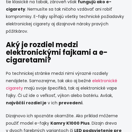
tie klasické na tabak, zároveň však
fungujú ako e-
s
cigarety
. Nemusíte sa tak ničoho vzdávať ani robiť
u
kompromisy. E-fajky spĺňajú všetky technické požiadavky
elektronickej cigarety aj dizajnové nároky pravých
pôžitkárov.
Aký je rozdiel medzi
elektronickými fajkami a e-
cigaretami?
Po technickej stránke medzi nimi výrazné rozdiely
nenájdete. Samozrejme, tak ako aj bežné
elektronické
cigarety
majú svoje špecifiká, tak aj elektronické vape
fajky. Či už ide o veľkosť, výkon alebo batériu. Avšak,
najväčší rozdiel je
v ich
prevedení
.
Dizajnovo ich spoznáte okamžite. Ako príklad môžeme
použiť model e-fajky
Kamry K1000 Plus
. Dizajn dreva
v dvoch farebných variantoch či
LED podsvietenie pre