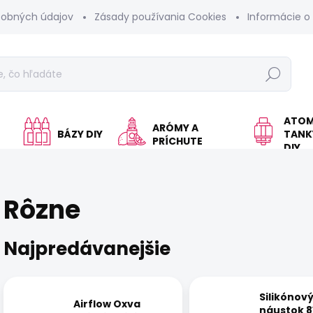
sobných údajov
Zásady používania Cookies
Informácie o
Hľadať
ATOM
ARÓMY A
BÁZY DIY
TANKY
PRÍCHUTE
DIY
Rôzne
Najpredávanejšie
Silikónov
Airflow Oxva
náustok 8