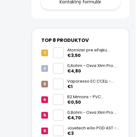
Kontaktný formulár
TOP 8 PRODUKTOV
Atomizer pre eFajku
Kamry K1000 Plus
€3,50
0,6ohm - Oxva Xlim Pro
cartridge V3 Top Fill 2ml
€4,80
Vaporesso EC CCELL -
Keramický atomizér
€1
0,9ohm
B2 Mimons - PVC
zmršťovacia fólia na
€0,50
batériu 20700/21700
0,8ohm - Oxva Xlim Pro
cartridge V3 Top Fill 2ml
€4,70
Joyetech eGo POD AST -
náhradná pod cartridge
€3