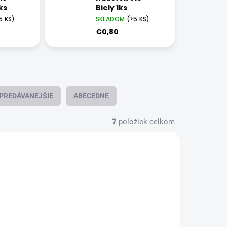
ks
Biely 1ks
5 KS)
SKLADOM
(>5 KS)
€0,80
PREDÁVANEJŠIE
ABECEDNE
7
položiek celkom