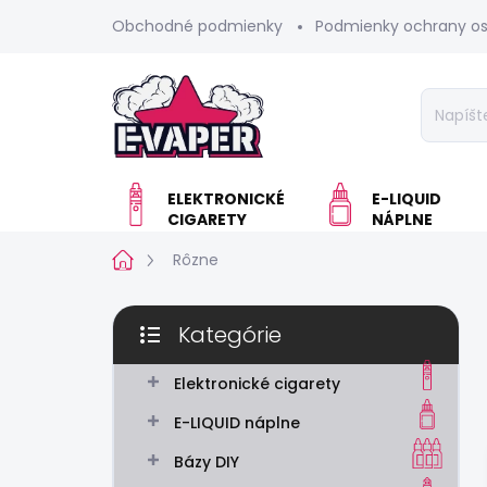
Prejsť
Obchodné podmienky
Podmienky ochrany o
na
obsah
ELEKTRONICKÉ
E-LIQUID
CIGARETY
NÁPLNE
Domov
Rôzne
B
Kategórie
o
Preskočiť
č
kategórie
n
Elektronické cigarety
ý
E-LIQUID náplne
p
a
Bázy DIY
n