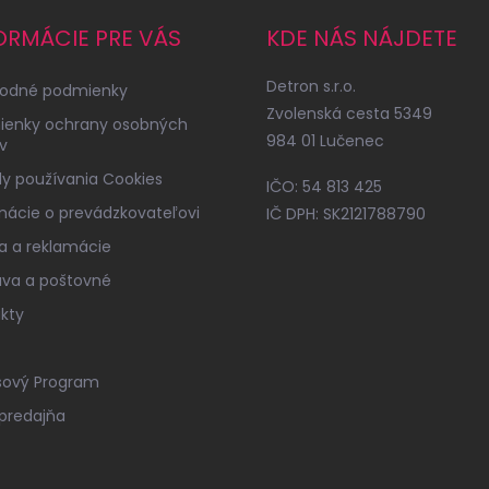
ORMÁCIE PRE VÁS
KDE NÁS NÁJDETE
Detron s.r.o.
odné podmienky
Zvolenská cesta 5349
ienky ochrany osobných
984 01 Lučenec
v
y používania Cookies
IČO: 54 813 425
mácie o prevádzkovateľovi
IČ DPH: SK2121788790
a a reklamácie
va a poštovné
kty
sový Program
predajňa