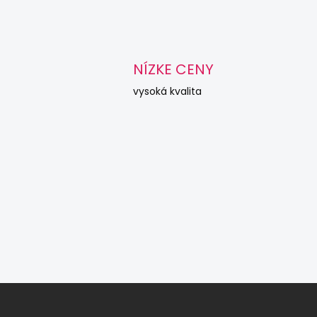
NÍZKE CENY
vysoká kvalita
Z
á