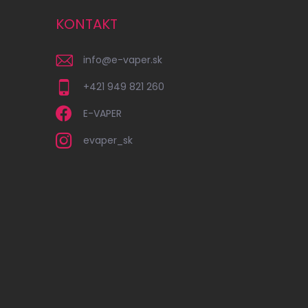
KONTAKT
info
@
e-vaper.sk
+421 949 821 260
E-VAPER
evaper_sk