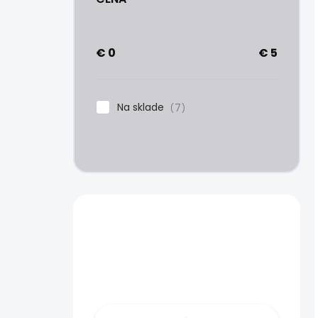
€
0
€
5
Na sklade
7
Máte otázku?
Obráťte sa na
nás.