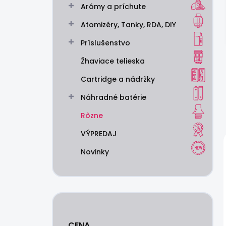
Arómy a príchute
e
l
Atomizéry, Tanky, RDA, DIY
Príslušenstvo
Žhaviace telieska
Cartridge a nádržky
Náhradné batérie
Rôzne
VÝPREDAJ
Novinky
CENA