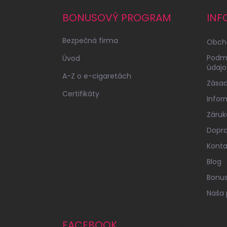
p
ä
BONUSOVÝ PROGRAM
INF
t
i
Bezpečná firma
Obch
e
Podm
Úvod
údajo
A-Z o e-cigaretách
Zásad
Certifikáty
Infor
Záruk
Dopra
Konta
Blog
Bonu
Naša 
FACEBOOK