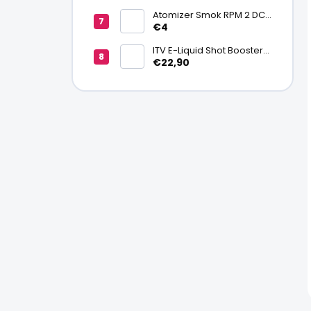
Atomizer Smok RPM 2 DC
0,6ohm MTL
€4
ITV E-Liquid Shot Booster
NICSALT 50PG/50VG 20
€22,90
mg/ml