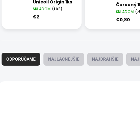
Unicoil Origin 1ks
Červený 1
SKLADOM
(1 KS)
SKLADOM
(>
€2
€0,80
R
a
ODPORÚČAME
NAJLACNEJŠIE
NAJDRAHŠIE
NAJ
d
e
n
i
V
e
ý
p
p
r
i
o
s
d
p
u
r
k
o
t
d