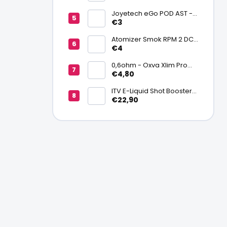
batériu 20700/21700
Joyetech eGo POD AST -
náhradná pod cartridge
€3
Atomizer Smok RPM 2 DC
0,6ohm MTL
€4
0,6ohm - Oxva Xlim Pro
cartridge V3 Top Fill 2ml
€4,80
ITV E-Liquid Shot Booster
NICSALT 50PG/50VG 20
€22,90
mg/ml