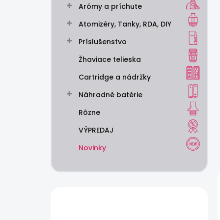
Arómy a príchute
e
l
Atomizéry, Tanky, RDA, DIY
Príslušenstvo
Žhaviace telieska
Cartridge a nádržky
Náhradné batérie
Rôzne
VÝPREDAJ
Novinky
Máte otázku?