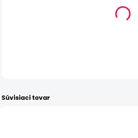
DO:
11.
MO
DOR
DET
Súvisiaci tovar