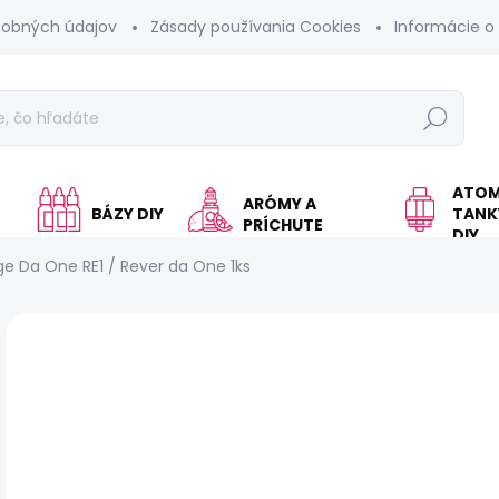
sobných údajov
Zásady používania Cookies
Informácie o
Hľadať
ATOM
ARÓMY A
BÁZY DIY
TANKY
PRÍCHUTE
DIY
ge Da One RE1 / Rever da One 1ks
Neohodnotené
Podrobnosti hodnotenia
€
Jed
SK
cen
MÔŽ