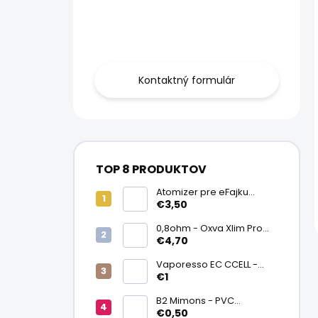
Obráťte sa na
nás.
Kontaktný formulár
TOP 8 PRODUKTOV
Atomizer pre eFajku
Kamry K1000 Plus
€3,50
0,8ohm - Oxva Xlim Pro
cartridge V3 Top Fill 2ml
€4,70
Vaporesso EC CCELL -
Keramický atomizér
€1
0,9ohm
B2 Mimons - PVC
zmršťovacia fólia na
€0,50