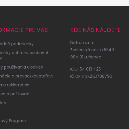
ORMÁCIE PRE VÁS
KDE NÁS NÁJDETE
Detron s.r.o.
odné podmienky
Zvolenská cesta 5349
ienky ochrany osobných
984 01 Lučenec
v
y používania Cookies
IČO: 54 813 425
mácie o prevádzkovateľovi
IČ DPH: SK2121788790
a a reklamácie
va a poštovné
kty
sový Program