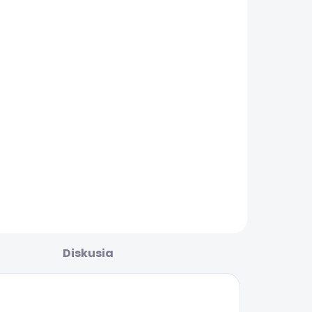
SKLADOM
SKLADOM
(1 KS)
(4 KS)
Da One RE1
Da One RE1
it +
POD kit -
Powerbank
Blue Haze
- Mint green
(800mAh)
€43,90
€9,90
Do košíka
Do košíka
Diskusia