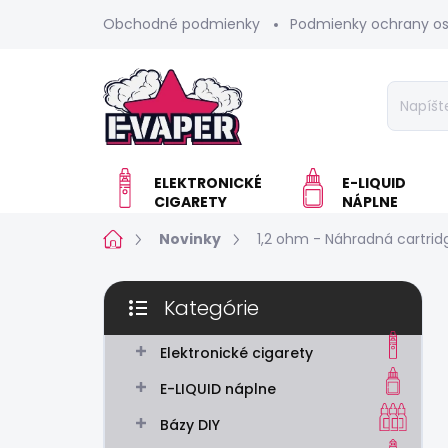
Prejsť
Obchodné podmienky
Podmienky ochrany o
na
obsah
ELEKTRONICKÉ
E-LIQUID
CIGARETY
NÁPLNE
Domov
Novinky
1,2 ohm - Náhradná cartrid
B
Kategórie
o
Preskočiť
č
kategórie
n
Elektronické cigarety
ý
E-LIQUID náplne
p
a
Bázy DIY
n