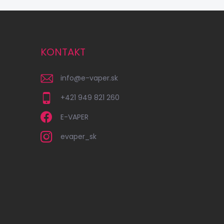
KONTAKT
info
@
e-vaper.sk
+421 949 821 260
E-VAPER
evaper_sk