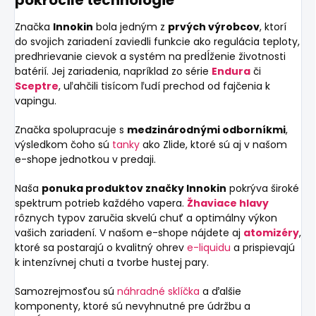
pokročilé technológie
Značka
Innokin
bola jedným z
prvých výrobcov
, ktorí
do svojich zariadení zaviedli funkcie ako regulácia teploty,
predhrievanie cievok a systém na predĺženie životnosti
batérií. Jej zariadenia, napríklad zo série
Endura
či
Sceptre
, uľahčili tisícom ľudí prechod od fajčenia k
vapingu.
Značka spolupracuje s
medzinárodnými odborníkmi
,
výsledkom čoho sú
tanky
ako Zlide, ktoré sú aj v našom
e-shope jednotkou v predaji.
Naša
ponuka produktov značky Innokin
pokrýva široké
spektrum potrieb každého vapera.
Žhaviace hlavy
rôznych typov zaručia skvelú chuť a optimálny výkon
vašich zariadení. V našom e-shope nájdete aj
atomizéry
,
ktoré sa postarajú o kvalitný ohrev
e-liquidu
a prispievajú
k intenzívnej chuti a tvorbe hustej pary.
Samozrejmosťou sú
náhradné sklíčka
a ďalšie
komponenty, ktoré sú nevyhnutné pre údržbu a