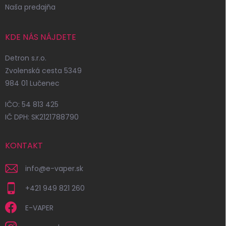
Naša predajňa
KDE NÁS NÁJDETE
Detron s.r.o.
Zvolenská cesta 5349
984 01 Lučenec
IČO: 54 813 425
IČ DPH: SK2121788790
KONTAKT
info
@
e-vaper.sk
+421 949 821 260
E-VAPER