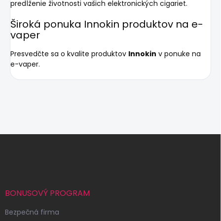
predĺženie životnosti vašich elektronických cigariet.
Široká ponuka Innokin produktov na e-
vaper
Presvedčte sa o kvalite produktov
Innokin
v ponuke na
e-vaper.
Z
á
p
ä
t
i
BONUSOVÝ PROGRAM
e
Bezpečná firma