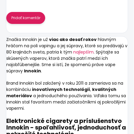
Pridať komentár
Značka Innokin je už
viac ako desať rokov
hlavným
hráčom na poli vapingu a jej súpravy, ktoré sa predávajú v
80 krajinách sveta, patria k tým
najlepším
. Spýtajte sa
skúsených vaperov, ktorá značka patrí medzi ich
najobľúbenejšie. Sme si istí, že spomenú práve vape
súpravy
Innokin
.
Brand Innokin bol založený v roku 2011 a zameriava sa na
kombináciu
inovatívnych technológií
,
kvalitných
materiálov
a jednoduchého používania. Vďaka tomu sa
Innokin stal favoritom medzi začiatočníkmi aj pokročilými
vapermi.
Elektronické cigarety a príslušenstvo
Innokin - spoľahlivosť, jednoduchosť a