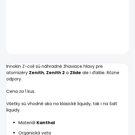
−
+
Pridať do košíka
DETAILNÉ INFORMÁCIE
OPÝTAŤ SA
STRÁŽIŤ
Innokin Z-coil sú náhradné žhaviace hlavy pre
atomizéry
Zenith
,
Zenith 2
a
Zlide
ale i ďalšie. Rôzne
odpory.
Cena za 1 kus.
Všetky sú vhodné ako na klasické liquidy, tak i na Salt
liquidy.
Materiál
Kanthal
Organická vata