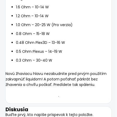
1.6 Ohm – 10-14 W
1.2 Ohm – 10-14 W
1.0 Ohm – 20-25 W (Pro verzia)
0.8 Ohm – 15-18 W
0.48 Ohm Plex3D – 13-16 W
0.5 Ohm Plexus – 14-19 W
0.3 Ohm – 30-40 W
Novú žhaviacu hlavu nezabudnite pred prvým použitím
zakvapnúť liquidom! A potom poťahať párkrát bez
žhavenia a chvíľu počkať. Predídete tak spáleniu.
.
Diskusia
Buďte prvý, kto napíše príspevok k tejto položke.