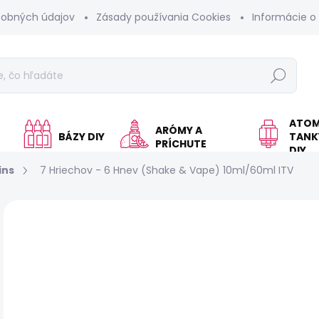
sobných údajov
Zásady používania Cookies
Informácie o
Hľadať
ATOM
ARÓMY A
BÁZY DIY
TANKY
PRÍCHUTE
DIY
ins
7 Hriechov - 6 Hnev (Shake & Vape) 10ml/60ml ITV
Neohodnotené
Podrobnosti hodnotenia
KOLOK A
€
Jed
SK
cen