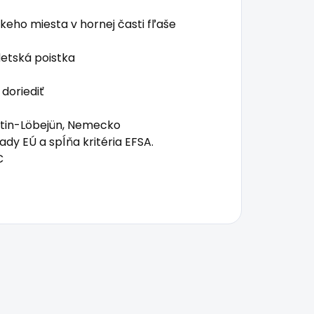
eho miesta v hornej časti fľaše
 detská poistka
doriediť
ttin-Löbejün, Nemecko
dy EÚ a spĺňa kritéria EFSA.
C