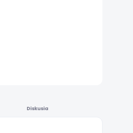
EME DORUČIŤ
.2026
ŽNOSTI
UČENIA
−
+
Pridať do košíka
AILNÉ INFORMÁCIE
OPÝTAŤ SA
STRÁŽIŤ
Diskusia