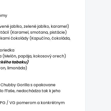
rómy
ené jablko, zelené jablko, karamel)
ácií (Karamel, smotana, pistácie)
skami čokolády (Kapučíno, čokoláda,
čoriedka
a (Melón, papája, kokosový orech)
ického tabaku)
ron, limonáda)
 Chubby Gorilla s opakovane
 fľaše, nedochádza tak k jeho
m PG / VG pomerom a konkrétnym