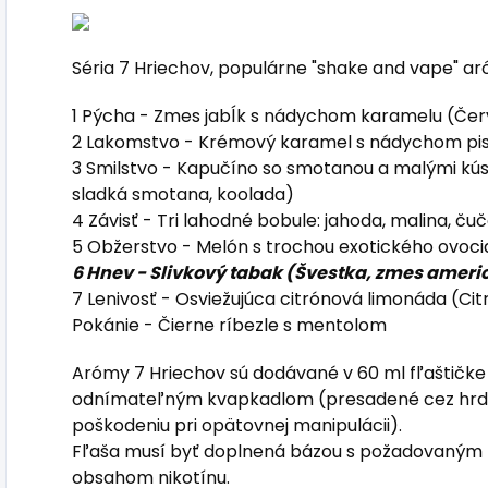
Séria 7 Hriechov, populárne "shake and vape" a
1 Pýcha - Zmes jabĺk s nádychom karamelu (Červ
2 Lakomstvo - Krémový karamel s nádychom pist
3 Smilstvo - Kapučíno so smotanou a malými kú
sladká smotana, koolada)
4 Závisť - Tri lahodné bobule: jahoda, malina, ču
5 Obžerstvo - Melón s trochou exotického ovoci
6 Hnev - Slivkový tabak (Švestka, zmes amer
7 Lenivosť - Osviežujúca citrónová limonáda (Cit
Pokánie - Čierne ríbezle s mentolom
Arómy 7 Hriechov sú dodávané v 60 ml fľaštičke
odnímateľným kvapkadlom (presadené cez hrdlo
poškodeniu pri opätovnej manipulácii).
Fľaša musí byť doplnená bázou s požadovaný
obsahom nikotínu.