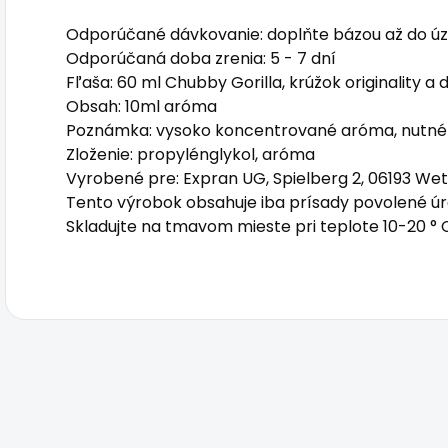
Odporúčané dávkovanie: doplňte bázou až do úzk
Odporúčaná doba zrenia: 5 - 7 dní
Fľaša: 60 ml Chubby Gorilla, krúžok originality a
Obsah: 10ml aróma
Poznámka: vysoko koncentrované aróma, nutné 
Zloženie: propylénglykol, aróma
Vyrobené pre: Expran UG, Spielberg 2, 06193 We
Tento výrobok obsahuje iba prísady povolené úra
Skladujte na tmavom mieste pri teplote 10-20 ° 