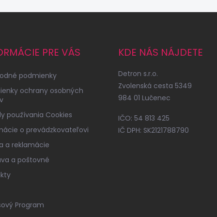
ORMÁCIE PRE VÁS
KDE NÁS NÁJDETE
Detron s.r.o.
odné podmienky
Zvolenská cesta 5349
ienky ochrany osobných
984 01 Lučenec
v
y používania Cookies
IČO: 54 813 425
mácie o prevádzkovateľovi
IČ DPH: SK2121788790
a a reklamácie
va a poštovné
kty
sový Program