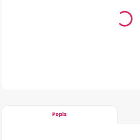
MÔŽ
DO:
7.8
MO
DOR
DET
Popis