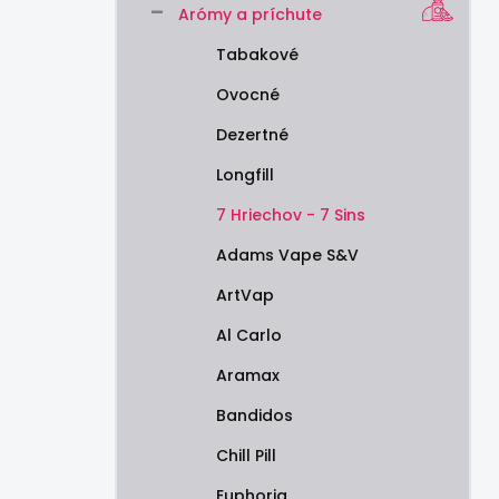
Arómy a príchute
e
l
Tabakové
Ovocné
Dezertné
Longfill
7 Hriechov - 7 Sins
Adams Vape S&V
ArtVap
Al Carlo
Aramax
Bandidos
Chill Pill
Euphoria