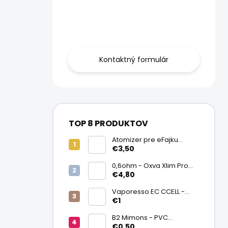
Obráťte sa na
nás.
Kontaktný formulár
TOP 8 PRODUKTOV
Atomizer pre eFajku
Kamry K1000 Plus
€3,50
0,6ohm - Oxva Xlim Pro
cartridge V3 Top Fill 2ml
€4,80
Vaporesso EC CCELL -
Keramický atomizér
€1
0,9ohm
B2 Mimons - PVC
zmršťovacia fólia na
€0,50