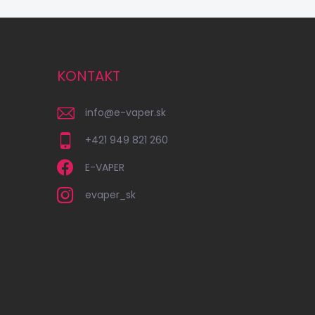
KONTAKT
info
@
e-vaper.sk
+421 949 821 260
E-VAPER
evaper_sk