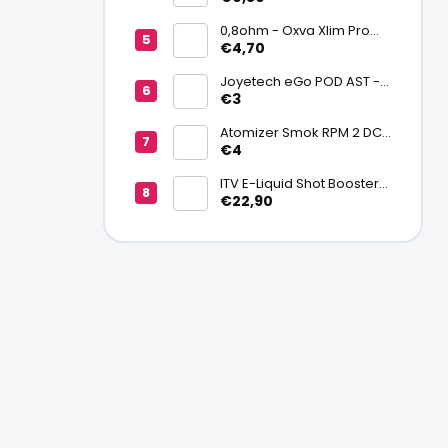
batériu 20700/21700
0,8ohm - Oxva Xlim Pro
cartridge V3 Top Fill 2ml
€4,70
Joyetech eGo POD AST -
náhradná pod cartridge
€3
Atomizer Smok RPM 2 DC
0,6ohm MTL
€4
ITV E-Liquid Shot Booster
NICSALT 50PG/50VG 20
€22,90
mg/ml