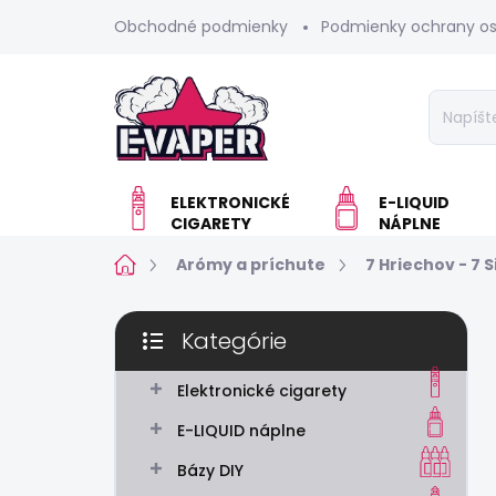
Prejsť
Obchodné podmienky
Podmienky ochrany o
na
obsah
ELEKTRONICKÉ
E-LIQUID
CIGARETY
NÁPLNE
Domov
Arómy a príchute
7 Hriechov - 7 S
B
Kategórie
o
Preskočiť
č
kategórie
n
Elektronické cigarety
ý
E-LIQUID náplne
p
a
Bázy DIY
n