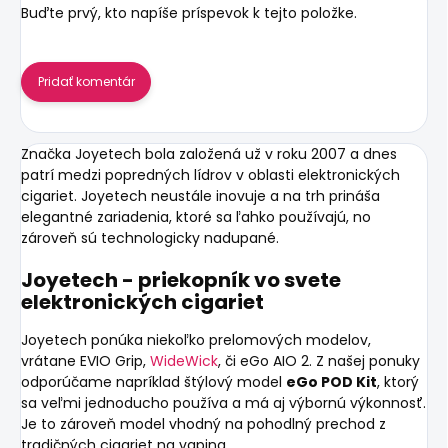
Buďte prvý, kto napíše príspevok k tejto položke.
Pridať komentár
Značka
Joyetech
bola založená už v roku 2007 a dnes
patrí medzi popredných lídrov v oblasti elektronických
cigariet. Joyetech neustále inovuje a na trh prináša
elegantné zariadenia, ktoré sa ľahko používajú, no
zároveň sú technologicky nadupané.
Joyetech - priekopník vo svete
elektronických cigariet
Joyetech ponúka niekoľko prelomových modelov,
vrátane EVIO Grip,
WideWick
, či eGo AIO 2. Z našej ponuky
odporúčame napríklad štýlový model
eGo POD Kit
, ktorý
sa veľmi jednoducho používa a má aj výbornú výkonnosť.
Je to zároveň model vhodný na pohodlný prechod z
tradičných cigariet na vaping.