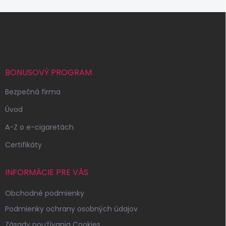
Z
á
p
ä
t
i
BONUSOVÝ PROGRAM
e
Bezpečná firma
Úvod
A-Z o e-cigaretách
Certifikáty
INFORMÁCIE PRE VÁS
Obchodné podmienky
Podmienky ochrany osobných údajov
Zásady používania Cookies