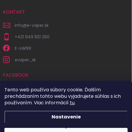
KONTAKT
info
@
e-vaper.sk
+421 949 821 260
E-VAPER
evaper_sk
FACEBOOK
Tento web používa súbory cookie. Ďalším
prechádzaním tohto webu vyjadrujete súhlas s ich
používaním. Viac informácií
tu
.
Nastavenie
Copyright 2026
E-VAPER.SK
. Všetky práva vyhradené.
Upraviť