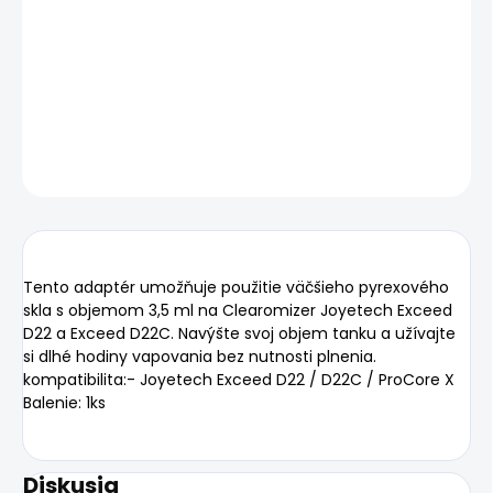
−
+
Pridať do košíka
DETAILNÉ INFORMÁCIE
OPÝTAŤ SA
STRÁŽIŤ
Tento adaptér umožňuje použitie väčšieho pyrexového
skla s objemom 3,5 ml na Clearomizer Joyetech Exceed
D22 a Exceed D22C. Navýšte svoj objem tanku a užívajte
si dlhé hodiny vapovania bez nutnosti plnenia.
kompatibilita:- Joyetech Exceed D22 / D22C / ProCore X
Balenie: 1ks
Diskusia