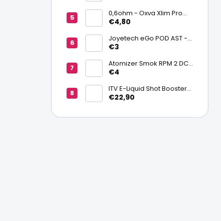
batériu 20700/21700
0,6ohm - Oxva Xlim Pro
cartridge V3 Top Fill 2ml
€4,80
Joyetech eGo POD AST -
náhradná pod cartridge
€3
Atomizer Smok RPM 2 DC
0,6ohm MTL
€4
ITV E-Liquid Shot Booster
NICSALT 50PG/50VG 20
€22,90
mg/ml