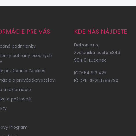
ORMÁCIE PRE VÁS
KDE NÁS NÁJDETE
Detron s.r.o.
odné podmienky
Zvolenská cesta 5349
ienky ochrany osobných
984 01 Lučenec
v
y používania Cookies
IČO: 54 813 425
mácie o prevádzkovateľovi
IČ DPH: SK2121788790
a a reklamácie
va a poštovné
kty
sový Program