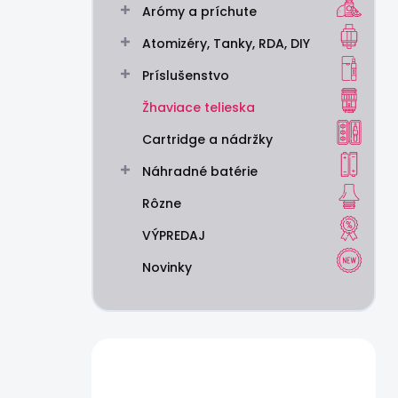
Arómy a príchute
e
l
Atomizéry, Tanky, RDA, DIY
Príslušenstvo
Žhaviace telieska
Cartridge a nádržky
Náhradné batérie
Rôzne
VÝPREDAJ
Novinky
Máte otázku?