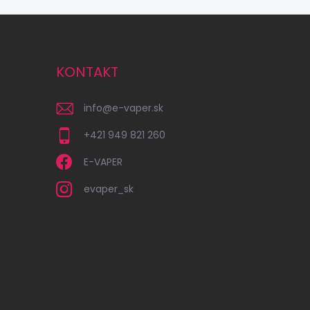
KONTAKT
info
@
e-vaper.sk
+421 949 821 260
E-VAPER
evaper_sk