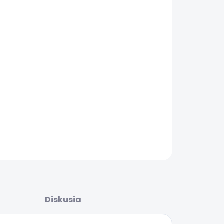
8.2026
ŽNOSTI
UČENIA
−
+
Pridať do košíka
OPÝTAŤ SA
STRÁŽIŤ
Diskusia