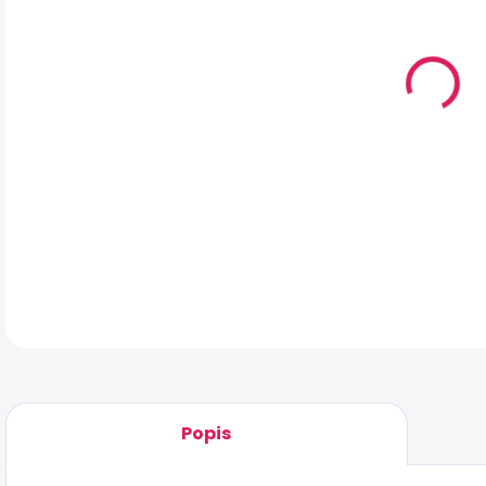
DO:
11.
MO
DOR
Popis