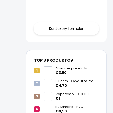
Obráťte sa na
nás.
Kontaktný formulár
TOP 8 PRODUKTOV
Atomizer pre eFajku
Kamry K1000 Plus
€3,50
0,8ohm - Oxva Xlim Pro
cartridge V3 Top Fill 2ml
€4,70
Vaporesso EC CCELL -
Keramický atomizér
€1
0,9ohm
B2 Mimons - PVC
zmršťovacia fólia na
€0,50