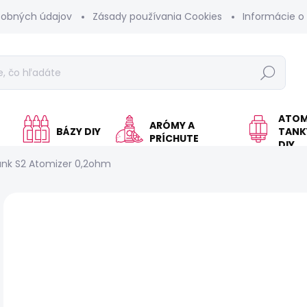
sobných údajov
Zásady používania Cookies
Informácie o
Hľadať
ATOM
ARÓMY A
BÁZY DIY
TANKY
PRÍCHUTE
DIY
nk S2 Atomizer 0,2ohm
Neohodnotené
Podrobnosti hodnotenia
€
Jed
SK
cen
MÔŽ