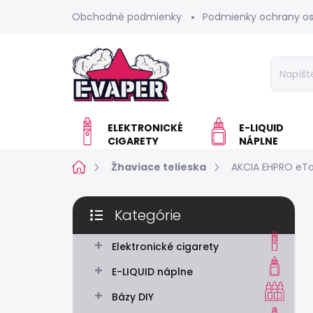
Prejsť
Obchodné podmienky
Podmienky ochrany o
na
obsah
ELEKTRONICKÉ
E-LIQUID
CIGARETY
NÁPLNE
Domov
Žhaviace telieska
AKCIA EHPRO eTa
B
Kategórie
o
Preskočiť
č
kategórie
n
Elektronické cigarety
ý
E-LIQUID náplne
p
a
Bázy DIY
n