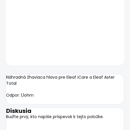
MOŽNOSTI
DORUČENIA
−
+
Pridať do košíka
DETAILNÉ INFORMÁCIE
OPÝTAŤ SA
STRÁŽIŤ
Náhradná žhaviaca hlava pre Eleaf iCare a Eleaf Aster
Total
Odpor: 1,1ohm
Diskusia
Buďte prvý, kto napíše príspevok k tejto položke.