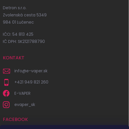
Detron s.r.o.
Zvolenská cesta 5349
984 01 Lučenec
IČO: 54 813 425
IČ DPH: SK2121788790
KONTAKT
info
@
e-vaper.sk
+421 949 821 260
E-VAPER
evaper_sk
FACEBOOK