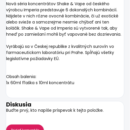
Nová séria koncentrátov Shake & Vape od českého
výrobcu Imperia predstavuje 6 dokonalých kombinácií.
Nájdete v nich rôzne ovocné kombinácie, či už exotické
alebo svieže a samozrejme nesmie chýbať ani ten
koláčik. Shake & Vape od Imperia sú vytvorené tak, aby
hneď po zamiešaní mohli byť vapované bez dozrievania.
Vyrábajú sa v Českej republike z kvalitných surovín vo
farmaceutickom laboratóriu pri Prahe. Spĺňajú všetky
legislatívne požiadavky EÚ.
Obsah balenia:
1x 60ml fľaška s 10ml koncentrátu
Diskusia
Buďte prvý, kto napíše príspevok k tejto položke.