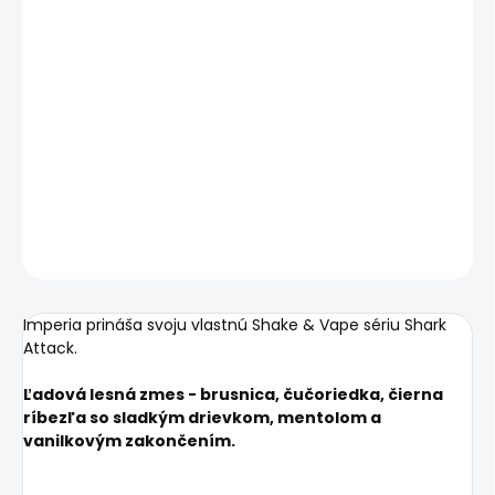
DORUČIŤ DO:
11.8.2026
MOŽNOSTI
DORUČENIA
−
+
Pridať do košíka
DETAILNÉ INFORMÁCIE
OPÝTAŤ SA
STRÁŽIŤ
Imperia prináša svoju vlastnú Shake & Vape sériu Shark
Attack.
Ľadová lesná zmes - brusnica, čučoriedka, čierna
ríbezľa so sladkým drievkom, mentolom a
vanilkovým zakončením.