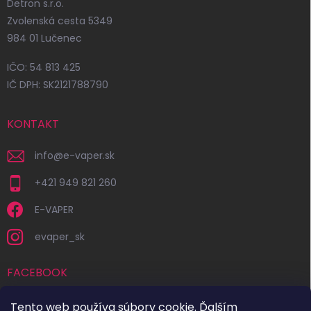
Detron s.r.o.
Zvolenská cesta 5349
984 01 Lučenec
IČO: 54 813 425
IČ DPH: SK2121788790
KONTAKT
info
@
e-vaper.sk
+421 949 821 260
E-VAPER
evaper_sk
FACEBOOK
Tento web používa súbory cookie. Ďalším