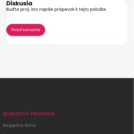
Diskusia
Buďte prvý, kto napíše príspevok k tejto položke.
Pridať komentár
Z
á
p
ä
t
i
BONUSOVÝ PROGRAM
e
Bezpečná firma