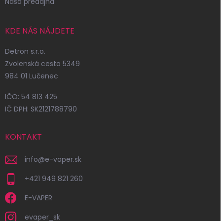
Naša predajňa
KDE NÁS NÁJDETE
Detron s.r.o.
Zvolenská cesta 5349
984 01 Lučenec
IČO: 54 813 425
IČ DPH: SK2121788790
KONTAKT
info
@
e-vaper.sk
+421 949 821 260
E-VAPER
evaper_sk