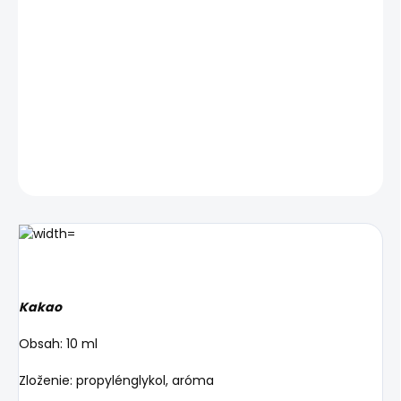
−
+
Pridať do košíka
Kakao
DETAILNÉ INFORMÁCIE
OPÝTAŤ SA
STRÁŽIŤ
Kakao
Obsah: 10 ml
Zloženie: propylénglykol, aróma