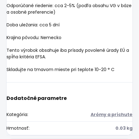
Odporúčané riedenie: cca 2-5% (podľa obsahu VG v báze
a osobné preferencie)
Doba uležania: cca 5 dní
Krajina pôvodu: Nemecko
Tento výrobok obsahuje iba prísady povolené úrady EÚ a
spĺňa kritéria EFSA.
Skladujte na tmavom mieste pri teplote 10-20 ° C
Dodatočné parametre
Kategória
:
Arómy a príchute
Hmotnosť
:
0.03 kg