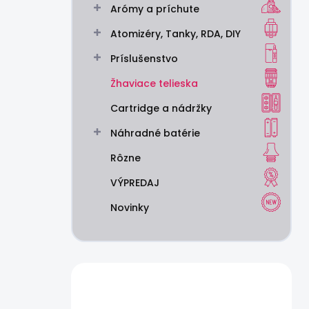
Arómy a príchute
e
l
Atomizéry, Tanky, RDA, DIY
Príslušenstvo
Žhaviace telieska
Cartridge a nádržky
Náhradné batérie
Rôzne
VÝPREDAJ
Novinky
Máte otázku?