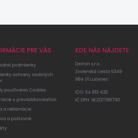
ORMÁCIE PRE VÁS
KDE NÁS NÁJDETE
Detron s.r.o.
odné podmienky
Zvolenská cesta 5349
ienky ochrany osobných
984 01 Lučenec
v
y používania Cookies
IČO: 54 813 425
mácie o prevádzkovateľovi
IČ DPH: SK2121788790
a a reklamácie
va a poštovné
kty