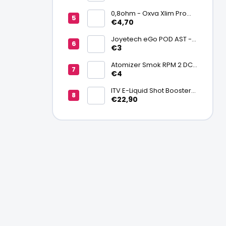
batériu 20700/21700
0,8ohm - Oxva Xlim Pro
cartridge V3 Top Fill 2ml
€4,70
Joyetech eGo POD AST -
náhradná pod cartridge
€3
Atomizer Smok RPM 2 DC
0,6ohm MTL
€4
ITV E-Liquid Shot Booster
NICSALT 50PG/50VG 20
€22,90
mg/ml