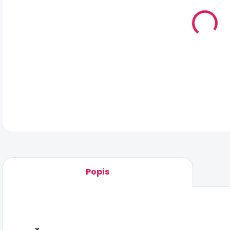
DO:
7.8
MO
DOR
DET
Popis