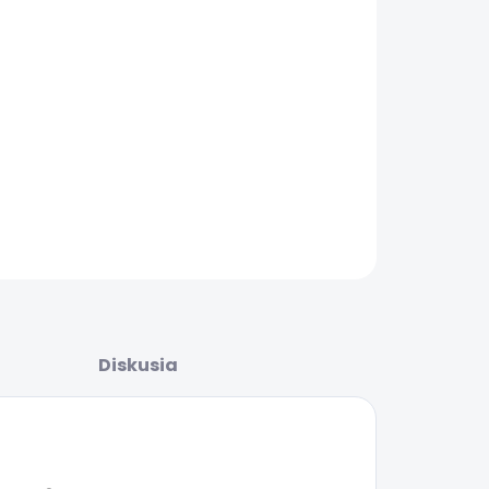
.2026
ŽNOSTI
UČENIA
−
+
Pridať do košíka
AILNÉ INFORMÁCIE
OPÝTAŤ SA
STRÁŽIŤ
Diskusia