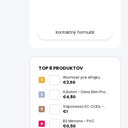
Obráťte sa na
nás.
Kontaktný formulár
TOP 8 PRODUKTOV
Atomizer pre eFajku
Kamry K1000 Plus
€3,50
0,6ohm - Oxva Xlim Pro
cartridge V3 Top Fill 2ml
€4,80
Vaporesso EC CCELL -
Keramický atomizér
€1
0,9ohm
B2 Mimons - PVC
zmršťovacia fólia na
€0,50