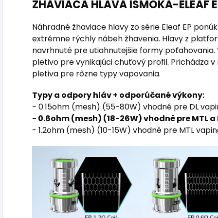
ŽHAVIACA HLAVA ISMOKA-ELEAF E
Náhradné žhaviace hlavy zo série Eleaf EP ponú
extrémne rýchly nábeh žhavenia. Hlavy z platfo
navrhnuté pre utiahnutejšie formy poťahovania.
pletivo pre vynikajúci chuťový profil. Prichádza
pletiva pre rôzne typy vapovania.
Typy a odpory hláv + odporúčané výkony:
- 0.15ohm (mesh) (55-80W) vhodné pre DL vapi
- 0.6ohm (mesh) (18-26W) vhodné pre MTL a
- 1.2ohm (mesh) (10-15W) vhodné pre MTL vapin