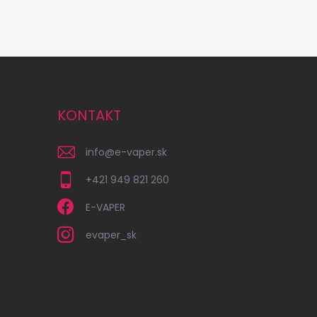
KONTAKT
info
@
e-vaper.sk
+421 949 821 260
E-VAPER
evaper_sk