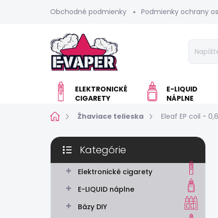
Prejsť
Obchodné podmienky
Podmienky ochrany o
na
obsah
ELEKTRONICKÉ
E-LIQUID
CIGARETY
NÁPLNE
Domov
Žhaviace telieska
Eleaf EP coil - 0
B
Kategórie
o
Preskočiť
č
kategórie
n
Elektronické cigarety
ý
E-LIQUID náplne
p
a
Bázy DIY
n