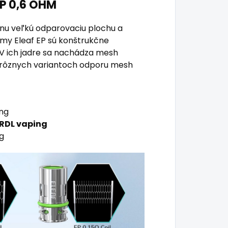
P 0,6 OHM
knu veľkú odparovaciu plochu a
rmy Eleaf EP sú konštrukčne
 V ich jadre sa nachádza mesh
 v rôznych variantoch odporu mesh
ng
 RDL vaping
g