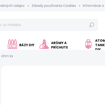
sobných údajov
Zásady používania Cookies
Informácie o
Hľadať
ATOM
ARÓMY A
BÁZY DIY
TANKY
PRÍCHUTE
DIY
,6 ohm ks
Neohodnotené
Podrobnosti hodnotenia
€
Jed
SK
cen
MÔŽ