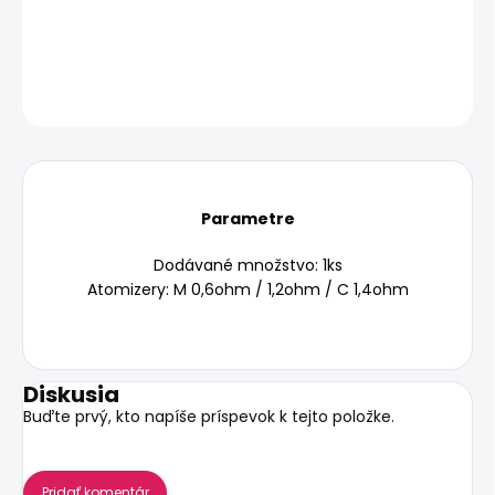
DETAILNÉ INFORMÁCIE
OPÝTAŤ SA
STRÁŽIŤ
Parametre
Dodávané množstvo: 1ks
Atomizery: M 0,6ohm / 1,2ohm / C 1,4ohm
Diskusia
Buďte prvý, kto napíše príspevok k tejto položke.
Pridať komentár