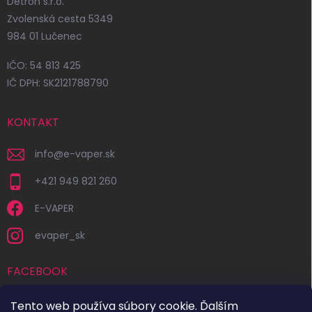
Detron s.r.o.
Zvolenská cesta 5349
984 01 Lučenec
IČO: 54 813 425
IČ DPH: SK2121788790
KONTAKT
info
@
e-vaper.sk
+421 949 821 260
E-VAPER
evaper_sk
FACEBOOK
Tento web používa súbory cookie. Ďalším