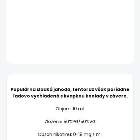
−
+
Pridať do košíka
Populárna sladká jahoda, tentoraz však poriadne ľadovo
vychladená s kvapkou koolady v závere.
DETAILNÉ INFORMÁCIE
OPÝTAŤ SA
STRÁŽIŤ
Populárna sladká jahoda, tentoraz však poriadne
ľadovo vychladená s kvapkou koolady v závere.
Objem: 10 ml.
Zloženie 50%PG/50%VG
Obsah nikotínu: 0-18 mg / ml.