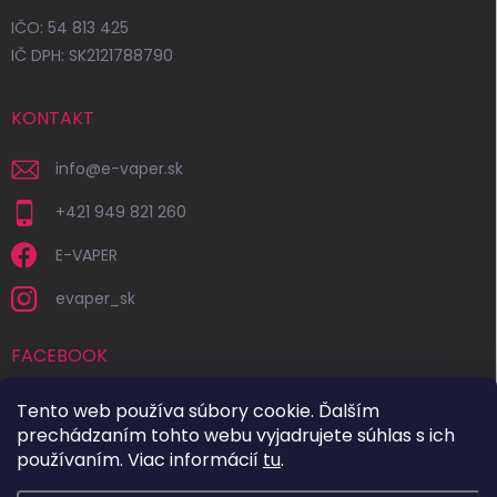
IČO: 54 813 425
IČ DPH: SK2121788790
KONTAKT
info
@
e-vaper.sk
+421 949 821 260
E-VAPER
evaper_sk
FACEBOOK
Tento web používa súbory cookie. Ďalším
prechádzaním tohto webu vyjadrujete súhlas s ich
používaním. Viac informácií
tu
.