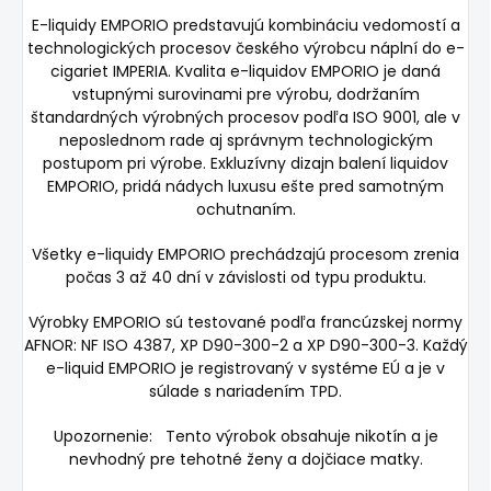
E-liquidy EMPORIO predstavujú kombináciu vedomostí a
technologických procesov českého výrobcu náplní do e-
cigariet IMPERIA. Kvalita e-liquidov EMPORIO je daná
vstupnými surovinami pre výrobu, dodržaním
štandardných výrobných procesov podľa ISO 9001, ale v
neposlednom rade aj správnym technologickým
postupom pri výrobe. Exkluzívny dizajn balení liquidov
EMPORIO, pridá nádych luxusu ešte pred samotným
ochutnaním.
Všetky e-liquidy EMPORIO prechádzajú procesom zrenia
počas 3 až 40 dní v závislosti od typu produktu.
Výrobky EMPORIO sú testované podľa francúzskej normy
AFNOR: NF ISO 4387, XP D90-300-2 a XP D90-300-3. Každý
e-liquid EMPORIO je registrovaný v systéme EÚ a je v
súlade s nariadením TPD.
Upozornenie: Tento výrobok obsahuje nikotín a je
nevhodný pre tehotné ženy a dojčiace matky.