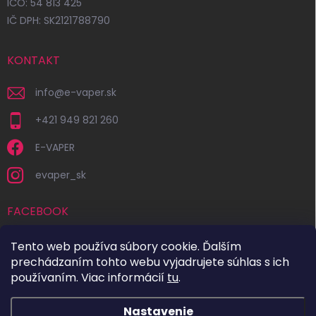
IČO: 54 813 425
IČ DPH: SK2121788790
KONTAKT
info
@
e-vaper.sk
+421 949 821 260
E-VAPER
evaper_sk
FACEBOOK
Tento web používa súbory cookie. Ďalším
prechádzaním tohto webu vyjadrujete súhlas s ich
používaním. Viac informácií
tu
.
Nastavenie