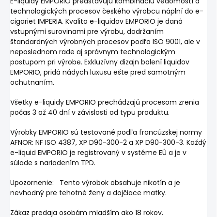
E-liquidy EMPORIO predstavujú kombináciu vedomostí a
technologických procesov českého výrobcu náplní do e-
cigariet IMPERIA. Kvalita e-liquidov EMPORIO je daná
vstupnými surovinami pre výrobu, dodržaním
štandardných výrobných procesov podľa ISO 9001, ale v
neposlednom rade aj správnym technologickým
postupom pri výrobe. Exkluzívny dizajn balení liquidov
EMPORIO, pridá nádych luxusu ešte pred samotným
ochutnaním.
Všetky e-liquidy EMPORIO prechádzajú procesom zrenia
počas 3 až 40 dní v závislosti od typu produktu.
Výrobky EMPORIO sú testované podľa francúzskej normy
AFNOR: NF ISO 4387, XP D90-300-2 a XP D90-300-3. Každý
e-liquid EMPORIO je registrovaný v systéme EÚ a je v
súlade s nariadením TPD.
Upozornenie: Tento výrobok obsahuje nikotín a je
nevhodný pre tehotné ženy a dojčiace matky.
Zákaz predaja osobám mladším ako 18 rokov.