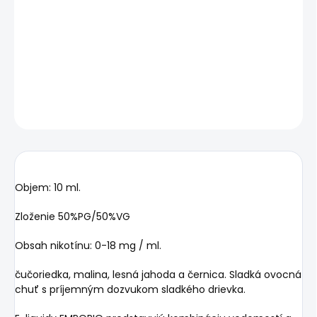
−
+
Pridať do košíka
čučoriedka, malina, lesná jahoda a černica.
DETAILNÉ INFORMÁCIE
OPÝTAŤ SA
STRÁŽIŤ
Objem: 10 ml.
Zloženie 50%PG/50%VG
Obsah nikotínu: 0-18 mg / ml.
čučoriedka, malina, lesná jahoda a černica. Sladká ovocná
chuť s príjemným dozvukom sladkého drievka.