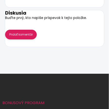
Diskusia
Buďte prvý, kto napíše príspevok k tejto položke.
Pridať komentár
Z
á
p
ä
t
i
BONUSOVÝ PROGRAM
e