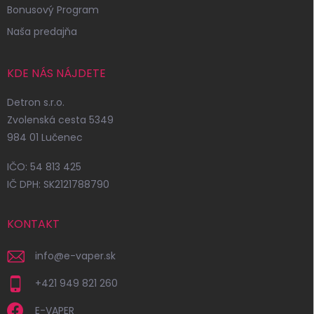
Bonusový Program
Naša predajňa
KDE NÁS NÁJDETE
Detron s.r.o.
Zvolenská cesta 5349
984 01 Lučenec
IČO: 54 813 425
IČ DPH: SK2121788790
KONTAKT
info
@
e-vaper.sk
+421 949 821 260
E-VAPER