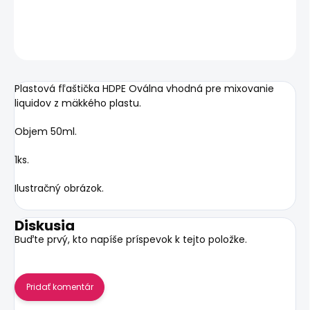
DETAILNÉ INFORMÁCIE
OPÝTAŤ SA
STRÁŽIŤ
Plastová fľaštička
HDPE
Oválna vhodná pre mixovanie
liquidov z mäkkého plastu.
Objem 50ml.
1ks.
Ilustračný obrázok.
Diskusia
Buďte prvý, kto napíše príspevok k tejto položke.
Pridať komentár