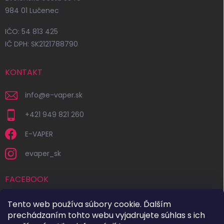
984 01 Lučenec
IČO: 54 813 425
IČ DPH: SK2121788790
KONTAKT
info
@
e-vaper.sk
+421 949 821 260
E-VAPER
evaper_sk
FACEBOOK
Tento web používa súbory cookie. Ďalším
prechádzaním tohto webu vyjadrujete súhlas s ich