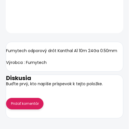
DETAILNÉ INFORMÁCIE
OPÝTAŤ SA
STRÁŽIŤ
Fumytech odporový drôt Kanthal A1 10m 24Ga 0.50mm
Výrobca : Fumytech
Diskusia
Buďte prvý, kto napíše príspevok k tejto položke.
Pridať komentár