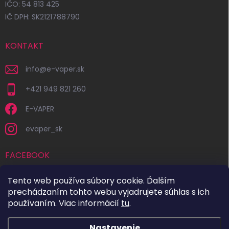
IČO: 54 813 425
IČ DPH: SK2121788790
KONTAKT
info
@
e-vaper.sk
+421 949 821 260
E-VAPER
evaper_sk
FACEBOOK
Tento web používa súbory cookie. Ďalším
prechádzaním tohto webu vyjadrujete súhlas s ich
používaním. Viac informácií
tu
.
Nastavenie