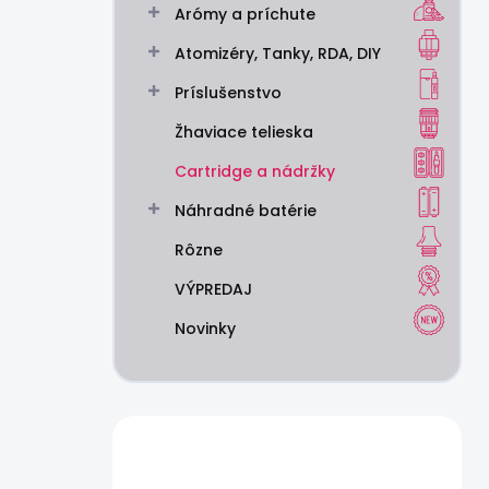
Arómy a príchute
e
l
Atomizéry, Tanky, RDA, DIY
Príslušenstvo
Žhaviace telieska
Cartridge a nádržky
Náhradné batérie
Rôzne
VÝPREDAJ
Novinky
Máte otázku?