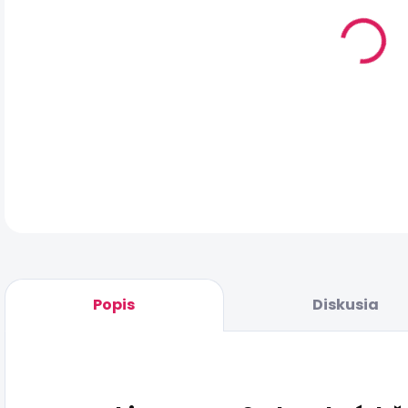
DO:
7.8
MO
DOR
DET
Popis
Diskusia