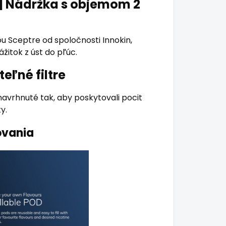
|
Nádržka s objemom 2
u Sceptre od spoločnosti Innokin,
itok z úst do pľúc.
teľné
filtre
navrhnuté tak, aby poskytovali pocit
y.
ovania