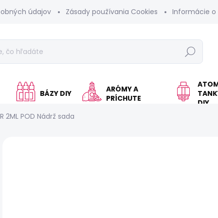
sobných údajov
Zásady používania Cookies
Informácie o
Hľadať
ATOM
ARÓMY A
BÁZY DIY
TANKY
PRÍCHUTE
DIY
TR 2ML POD Nádrž sada
Neohodnotené
Podrobnosti hodnotenia
Z
€
Jed
SK
cen
MÔŽ