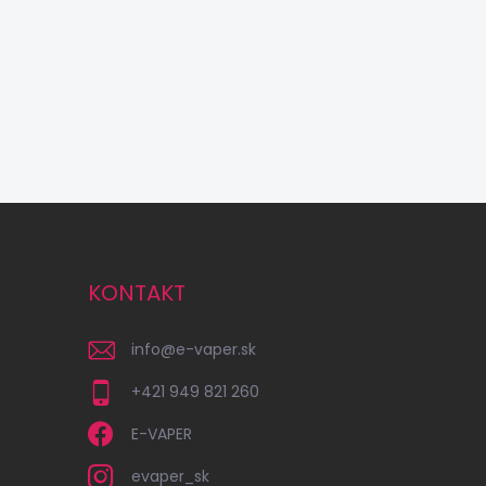
KONTAKT
info
@
e-vaper.sk
+421 949 821 260
E-VAPER
evaper_sk