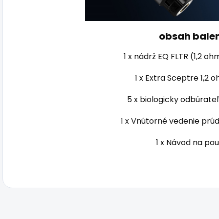
obsah bale
1 x nádrž EQ FLTR (1,2 o
1 x Extra Sceptre 1,2 
5 x biologicky odbúrateľ
1 x Vnútorné vedenie prú
1 x Návod na pou