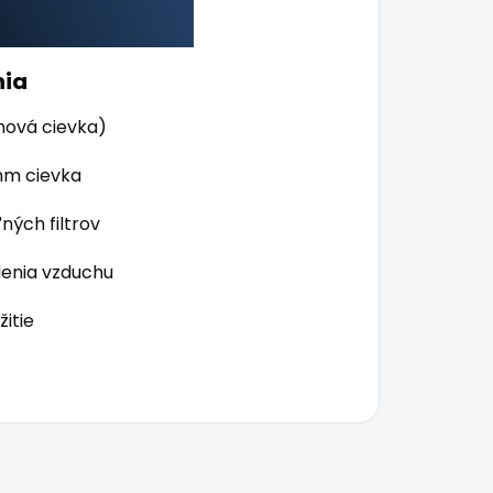
nia
hmová cievka)
ohm cievka
ných filtrov
denia vzduchu
žitie