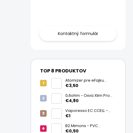
Obráťte sa na
nás.
Kontaktný formulár
TOP 8 PRODUKTOV
Atomizer pre eFajku
Kamry K1000 Plus
€3,50
0,6ohm - Oxva Xlim Pro
cartridge V3 Top Fill 2ml
€4,80
Vaporesso EC CCELL -
Keramický atomizér
€1
0,9ohm
B2 Mimons - PVC
zmršťovacia fólia na
€0,50