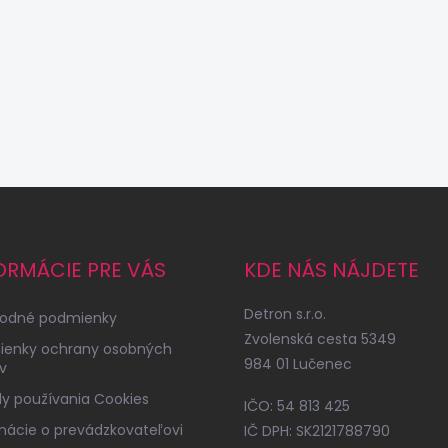
ORMÁCIE PRE VÁS
KDE NÁS NÁJDETE
Detron s.r.o.
odné podmienky
Zvolenská cesta 5349
ienky ochrany osobných
984 01 Lučenec
v
y používania Cookies
IČO: 54 813 425
mácie o prevádzkovateľovi
IČ DPH: SK2121788790