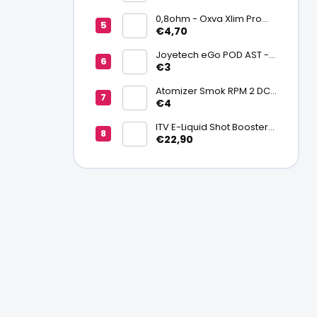
batériu 20700/21700
0,8ohm - Oxva Xlim Pro
cartridge V3 Top Fill 2ml
€4,70
Joyetech eGo POD AST -
náhradná pod cartridge
€3
Atomizer Smok RPM 2 DC
0,6ohm MTL
€4
ITV E-Liquid Shot Booster
NICSALT 50PG/50VG 20
€22,90
mg/ml