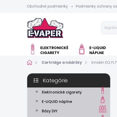
Prejsť
Obchodné podmienky
Podmienky ochrany o
na
obsah
ELEKTRONICKÉ
E-LIQUID
CIGARETY
NÁPLNE
Domov
Cartridge a nádržky
Innokin EQ FL
B
Kategórie
o
Preskočiť
č
kategórie
n
Elektronické cigarety
ý
E-LIQUID náplne
p
a
Bázy DIY
n