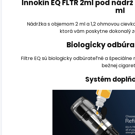
Innokin EQ FLTR 2ml pod nádrž 
ml
Nádržka s objemom 2 ml a 1,2 ohmovou cievko
ktorá vám poskytne dokonalý záž
Biologicky odbúra
Filtre EQ sú biologicky odbúrateľné a špeciálne 
bežnej cigaret
Systém doplň