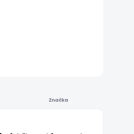
.2026
ŽNOSTI
UČENIA
−
+
Pridať do košíka
AILNÉ INFORMÁCIE
OPÝTAŤ SA
STRÁŽIŤ
Značka