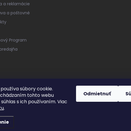
a a reklamácie
va a poštovné
kty
sový Program
predajňa
používa súbory cookie.
Odmietnuť
S
echádzaním tohto webu
 súhlas s ich používaním. Viac
tu
.
enie
ené.
Upraviť nastavenie cookies