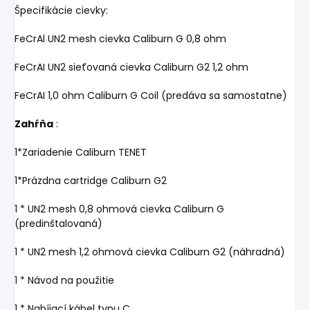
Špecifikácie cievky:
FeCrAl UN2
mesh cievka Caliburn G 0,8 ohm
FeCrAI UN2 sieťovaná
cievka Caliburn G2 1,2 ohm
FeCrAI 1,0 ohm Caliburn G Coil (predáva sa samostatne)
Zahŕňa
:
1*Zariadenie Caliburn TENET
1*Prázdna cartridge Caliburn G2
1 * UN2 mesh 0,8 ohmová cievka Caliburn G
(predinštalovaná)
1 * UN2 mesh 1,2 ohmová cievka Caliburn G2 (náhradná)
1 * Návod na použitie
1 * Nabíjací kábel typu C