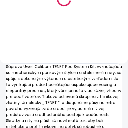
Caliburn G náhradná
Caliburn G náhradná
žhaviaca hlava
žhaviaca hlava
€3,90
€3,80
Do košíka
Do košíka
Súprava Uwell Caliburn TENET Pod System Kit, vyznačujúca
sa mechanickým punkovým štýlom a stelesnením sily, sa
spája s dokonalým výkonom a estetickým vzhľadom. Je
to vynikajúci produkt ponúkajúci uspokojujúce vaping a
elegantný predmet, ktorý vám prináša viac kúziel, vhodný
pre používateľov. Tlakovo odlievaná škrupina z hliníkovej
zliatiny. Umelecký
„
TENET
“
a diagonálne pásy na retro
povrchu vyzerajú tvrdo a cool
.
je vyjadrením živej
predstavivosti a odhodlaného postoja k budúcnosti.
Skrutky a nity na plášti sú navrhnuté tak, aby boli
estetické a protišmykové, na dotyk sú robustné a