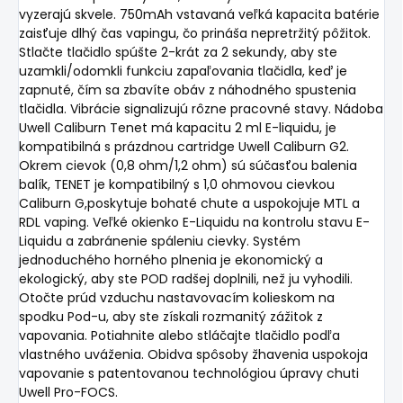
vyzerajú skvele. 750mAh vstavaná veľká kapacita batérie
zaisťuje dlhý čas vapingu, čo prináša nepretržitý pôžitok.
Stlačte tlačidlo spúšte 2-krát za 2 sekundy, aby ste
uzamkli/odomkli funkciu zapaľovania tlačidla, keď je
zapnuté, čím sa zbavíte obáv z náhodného spustenia
tlačidla. Vibrácie signalizujú rôzne pracovné stavy. Nádoba
Uwell Caliburn Tenet má kapacitu 2 ml E-liquidu, je
kompatibilná s prázdnou cartridge Uwell Caliburn G2.
Okrem cievok (0,8 ohm/1,2 ohm) sú súčasťou balenia
balík, TENET je kompatibilný s 1,0 ohmovou cievkou
Caliburn G,poskytuje bohaté chute a uspokojuje MTL a
RDL vaping. Veľké okienko E-Liquidu na kontrolu stavu E-
Liquidu a zabránenie spáleniu cievky. Systém
jednoduchého horného plnenia je ekonomický a
ekologický, aby ste POD radšej doplnili, než ju vyhodili.
Otočte prúd vzduchu nastavovacím kolieskom na
spodku
Pod-u
, aby ste získali rozmanitý zážitok z
vapovania. Potiahnite alebo stláčajte tlačidlo podľa
vlastného uváženia. Obidva spôsoby žhavenia uspokoja
vapovanie
s
patentovanou technológiou úpravy chuti
Uwell Pro-FOCS.