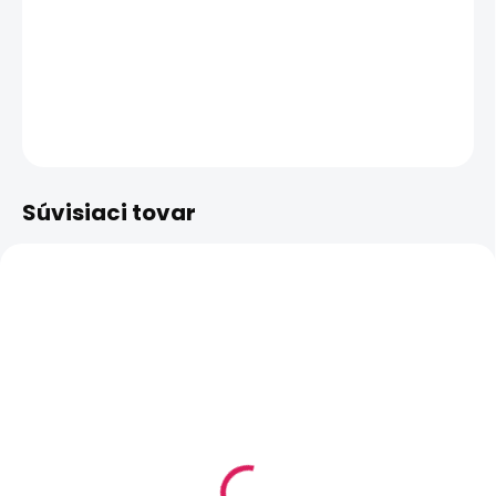
−
+
Pridať do košíka
DETAILNÉ INFORMÁCIE
OPÝTAŤ SA
STRÁŽIŤ
Súvisiaci tovar
SKLADOM
SKLADOM
(>5 KS)
(>5 KS)
0,8ohm MESH - Uwell
1,0ohm - Uwell