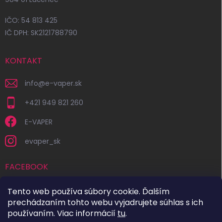
IČO: 54 813 425
IČ DPH: SK2121788790
KONTAKT
info
@
e-vaper.sk
+421 949 821 260
E-VAPER
evaper_sk
FACEBOOK
Tento web používa súbory cookie. Ďalším
prechádzaním tohto webu vyjadrujete súhlas s ich
používaním. Viac informácií
tu
.