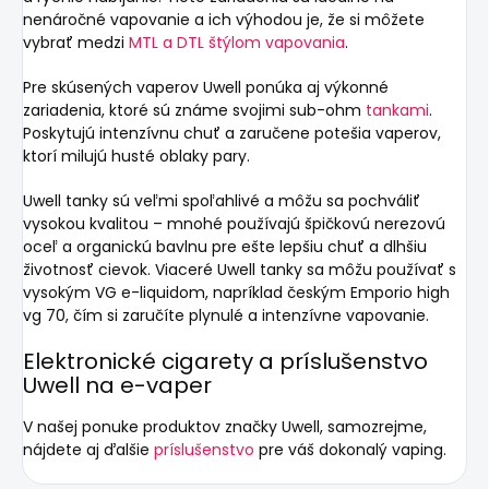
nenáročné vapovanie a ich výhodou je, že si môžete
vybrať medzi
MTL a DTL štýlom vapovania
.
Pre skúsených vaperov Uwell ponúka aj výkonné
zariadenia, ktoré sú známe svojimi sub-ohm
tankami
.
Poskytujú intenzívnu chuť a zaručene potešia vaperov,
ktorí milujú husté oblaky pary.
Uwell tanky sú veľmi spoľahlivé a môžu sa pochváliť
vysokou kvalitou – mnohé používajú špičkovú nerezovú
oceľ a organickú bavlnu pre ešte lepšiu chuť a dlhšiu
životnosť cievok. Viaceré Uwell tanky sa môžu používať s
vysokým VG e-liquidom,
napríklad českým Emporio high
vg 70
, čím si zaručíte plynulé a intenzívne vapovanie.
Elektronické cigarety a príslušenstvo
Uwell na e-vaper
V našej ponuke produktov značky Uwell, samozrejme,
nájdete aj ďalšie
príslušenstvo
pre váš dokonalý vaping.