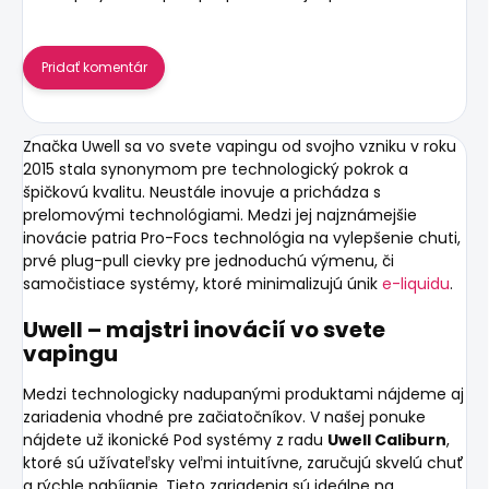
Pridať komentár
Značka
Uwell
sa vo svete vapingu od svojho vzniku v roku
2015 stala synonymom pre technologický pokrok a
špičkovú kvalitu. Neustále inovuje a prichádza s
prelomovými technológiami. Medzi jej najznámejšie
inovácie patria Pro-Focs technológia na vylepšenie chuti,
prvé plug-pull cievky pre jednoduchú výmenu, či
samočistiace systémy, ktoré minimalizujú únik
e-liquidu
.
Uwell – majstri inovácií vo svete
vapingu
Medzi technologicky nadupanými produktami nájdeme aj
zariadenia vhodné pre začiatočníkov. V našej ponuke
nájdete už ikonické Pod systémy z radu
Uwell Caliburn
,
ktoré sú užívateľsky veľmi intuitívne, zaručujú skvelú chuť
a rýchle nabíjanie. Tieto zariadenia sú ideálne na