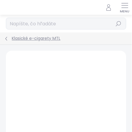
Prejsť
na
obsah
Hľadať
Klasické e-cigarety MTL
Podrobnosti hodnotenia
Neohodnotené
ZNAČKA:
UWELL