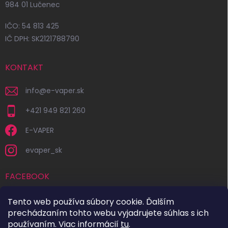
984 01 Lučenec
IČO: 54 813 425
IČ DPH: SK2121788790
KONTAKT
info
@
e-vaper.sk
+421 949 821 260
E-VAPER
evaper_sk
FACEBOOK
Tento web používa súbory cookie. Ďalším
prechádzaním tohto webu vyjadrujete súhlas s ich
používaním. Viac informácií
tu
.