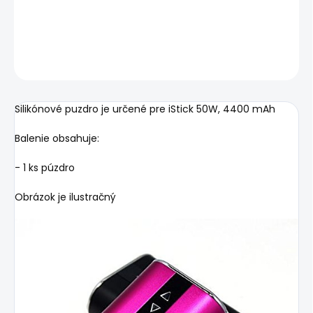
DETAILNÉ INFORMÁCIE
OPÝTAŤ SA
STRÁŽIŤ
Silikónové puzdro je určené pre iStick 50W, 4400 mAh
Balenie obsahuje:
- 1 ks púzdro
Obrázok je ilustračný