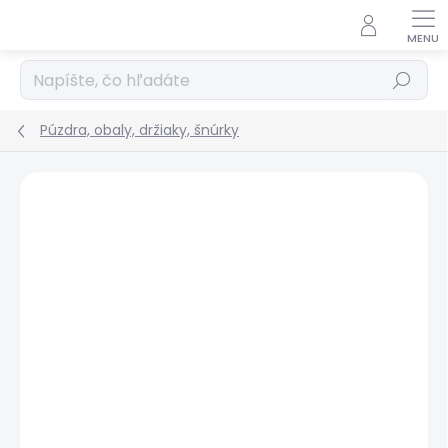
Prejsť
na
obsah
Hľadať
Púzdra, obaly, držiaky, šnúrky
Podrobnosti hodnotenia
Neohodnotené