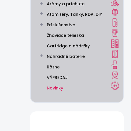
Arómy a príchute
e
l
Atomizéry, Tanky, RDA, DIY
Príslušenstvo
Žhaviace telieska
Cartridge a nádržky
Náhradné batérie
Rôzne
VÝPREDAJ
Novinky
Máte otázku?