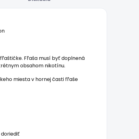
ľaštičke. Fľaša musí byť doplnená
rétnym obsahom nikotínu.
eho miesta v hornej časti fľaše
doriediť