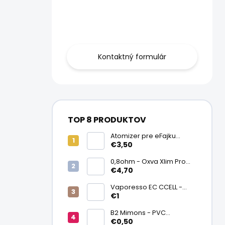
Obráťte sa na
nás.
Kontaktný formulár
TOP 8 PRODUKTOV
Atomizer pre eFajku
Kamry K1000 Plus
€3,50
0,8ohm - Oxva Xlim Pro
cartridge V3 Top Fill 2ml
€4,70
Vaporesso EC CCELL -
Keramický atomizér
€1
0,9ohm
B2 Mimons - PVC
zmršťovacia fólia na
€0,50