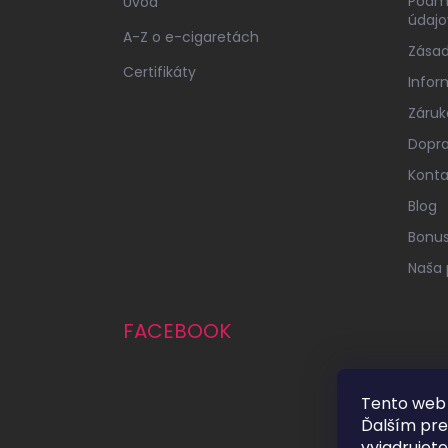
Podm
Úvod
údajo
A-Z o e-cigaretách
Zásad
Certifikáty
Infor
Záruk
Dopra
Konta
Blog
Bonu
Naša 
FACEBOOK
Tento web 
Ďalším pr
vyjadrujete