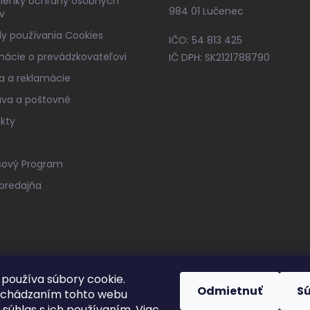
ienky ochrany osobných
984 01 Lučenec
v
y používania Cookies
IČO: 54 813 425
mácie o prevádzkovateľovi
IČ DPH: SK2121788790
a a reklamácie
va a poštovné
kty
sový Program
predajňa
používa súbory cookie.
Odmietnuť
S
echádzaním tohto webu
 súhlas s ich používaním. Viac