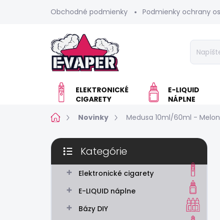
Prejsť
Obchodné podmienky
Podmienky ochrany o
na
obsah
ELEKTRONICKÉ
E-LIQUID
CIGARETY
NÁPLNE
Domov
Novinky
Medusa 10ml/60ml - Melon
B
Kategórie
o
Preskočiť
č
kategórie
n
Elektronické cigarety
ý
E-LIQUID náplne
p
a
Bázy DIY
n