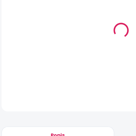
MÔŽ
DO:
11.
MO
DOR
Mel
DET
Popis