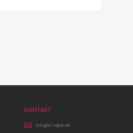
KONTAKT
info
@
e-vaper.sk