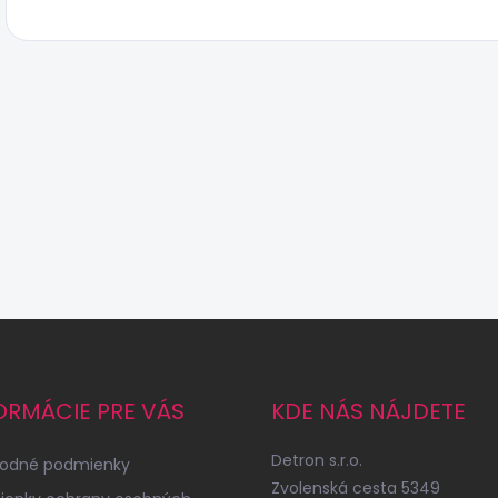
ORMÁCIE PRE VÁS
KDE NÁS NÁJDETE
Detron s.r.o.
odné podmienky
Zvolenská cesta 5349