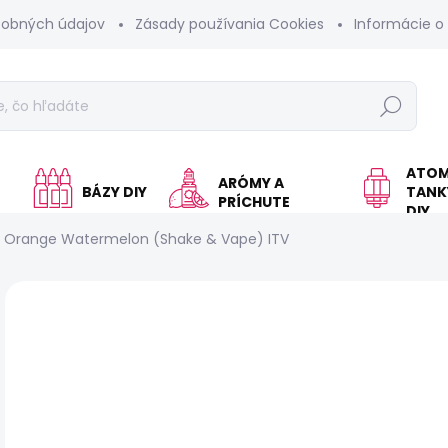
sobných údajov
Zásady používania Cookies
Informácie o
Hľadať
ATOM
ARÓMY A
BÁZY DIY
TANKY
PRÍCHUTE
DIY
 Orange Watermelon (Shake & Vape) ITV
Neohodnotené
Podrobnosti hodnotenia
KOLOK A
€
Jed
SK
cen