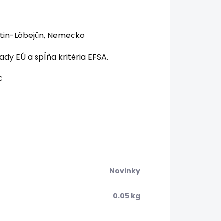
ttin-Löbejün, Nemecko
dy EÚ a spĺňa kritéria EFSA.
C
Novinky
0.05 kg