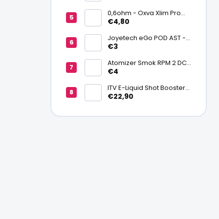
batériu 20700/21700
0,6ohm - Oxva Xlim Pro
cartridge V3 Top Fill 2ml
€4,80
Joyetech eGo POD AST -
náhradná pod cartridge
€3
Atomizer Smok RPM 2 DC
0,6ohm MTL
€4
ITV E-Liquid Shot Booster
NICSALT 50PG/50VG 20
€22,90
mg/ml