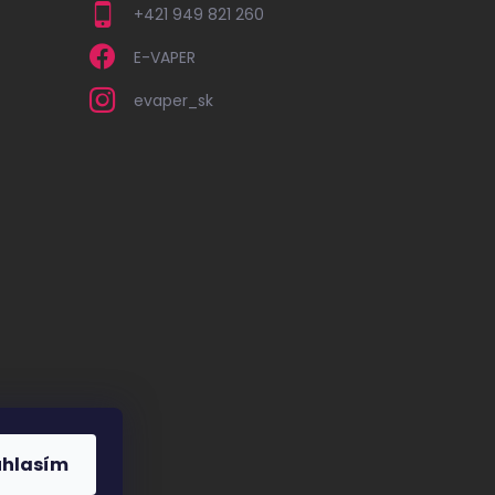
+421 949 821 260
E-VAPER
evaper_sk
úhlasím