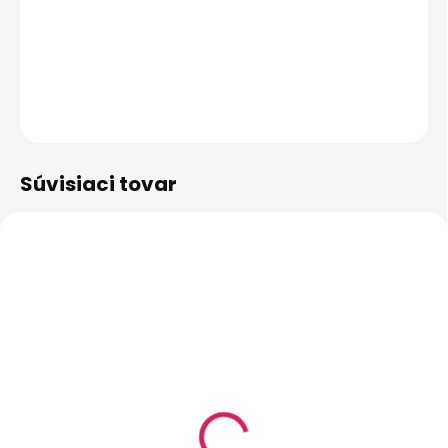
−
+
Pridať do košíka
DETAILNÉ INFORMÁCIE
OPÝTAŤ SA
STRÁŽIŤ
Súvisiaci tovar
SKLADOM
SKLADOM
(>5 KS)
(>5 KS)
0,6ohm - Oxva Xlim
0,8ohm - Oxva Xlim