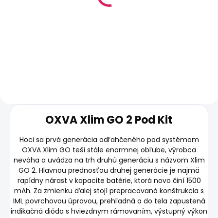
Pro cartridge V3 Top
Pro cartridge V3 Top
Fill 2ml
Fill 2ml
€4,80
€4,70
Do košíka
Do košíka
OXVA Xlim GO 2 Pod Kit
Hoci sa prvá generácia odľahčeného pod systémom
OXVA Xlim GO teší stále enormnej obľube, výrobca
neváha a uvádza na trh druhú generáciu s názvom Xlim
GO 2. Hlavnou prednosťou druhej generácie je najmä
rapídny nárast v kapacite batérie, ktorá novo činí 1500
mAh. Za zmienku ďalej stojí prepracovaná konštrukcia s
IML povrchovou úpravou, prehľadná a do tela zapustená
indikačná dióda s hviezdnym rámovaním, výstupný výkon