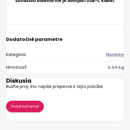
Súčasťou balenia nie je dobíjací USB-C kábel.
Dodatočné parametre
Kategória
:
Novinky
Hmotnosť
:
0.04 kg
Diskusia
Buďte prvý, kto napíše príspevok k tejto položke.
Pridať komentár