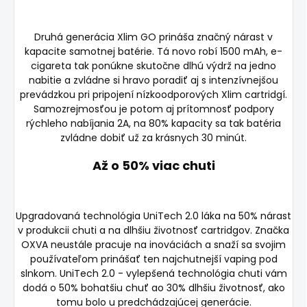
Druhá generácia Xlim GO prináša značný nárast v
kapacite samotnej batérie. Tá novo robí 1500 mAh, e-
cigareta tak ponúkne skutočne dlhú výdrž na jedno
nabitie a zvládne si hravo poradiť aj s intenzívnejšou
prevádzkou pri pripojení nízkoodporových Xlim cartridgí.
Samozrejmosťou je potom aj prítomnosť podpory
rýchleho nabíjania 2A, na 80% kapacity sa tak batéria
zvládne dobiť už za krásnych 30 minút.
Až o 50% viac chuti
Upgradovaná technológia UniTech 2.0 láka na 50% nárast
v produkcii chuti a na dlhšiu životnosť cartridgov. Značka
OXVA neustále pracuje na inováciách a snaží sa svojim
používateľom prinášať ten najchutnejší vaping pod
slnkom. UniTech 2.0 - vylepšená technológia chuti vám
dodá o 50% bohatšiu chuť ao 30% dlhšiu životnosť, ako
tomu bolo u predchádzajúcej generácie.