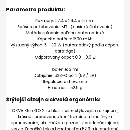
Parametre produktu:
Rozmery: 117.4 x 26.4 x 15 mm
Spôsob poťahovania: MTL (klasické šlukovanie)
Metódy spínania poťahu: automatické
Kapacita batérie: 1500 mAh
Výstupný výkon: 5 - 30 W (automatický podľa odporu
cartridge)
Odporovaný odpor: 0.3 - 3.0
Ω
.
balenie: 3 ml
Dobíjanie: USB-C port (5V / 2A)
Regulácia airflow: áno
Hmotnosť: 52.9 g
Štýlejší dizajn a skvelá ergonómia
OXVA Xlim GO 2 sa hlási s ešte štýlovejším dizajnom,
krásne spracovanou konštrukciou a tradičným
spracovaním, ako môžete poznať z predchádzajúcej
verzie. Ľahučké telo s hmotnosťou 52.9 g je opatrené