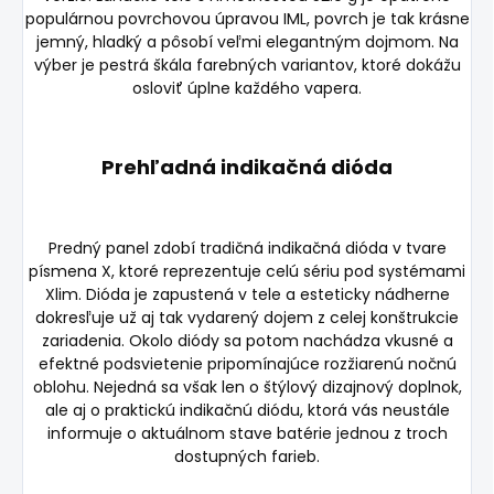
populárnou povrchovou úpravou IML, povrch je tak krásne
jemný, hladký a pôsobí veľmi elegantným dojmom. Na
výber je pestrá škála farebných variantov, ktoré dokážu
osloviť úplne každého vapera.
Prehľadná indikačná dióda
Predný panel zdobí tradičná indikačná dióda v tvare
písmena X, ktoré reprezentuje celú sériu pod systémami
Xlim. Dióda je zapustená v tele a esteticky nádherne
dokresľuje už aj tak vydarený dojem z celej konštrukcie
zariadenia. Okolo diódy sa potom nachádza vkusné a
efektné podsvietenie pripomínajúce rozžiarenú nočnú
oblohu. Nejedná sa však len o štýlový dizajnový doplnok,
ale aj o praktickú indikačnú diódu, ktorá vás neustále
informuje o aktuálnom stave batérie jednou z troch
dostupných farieb.