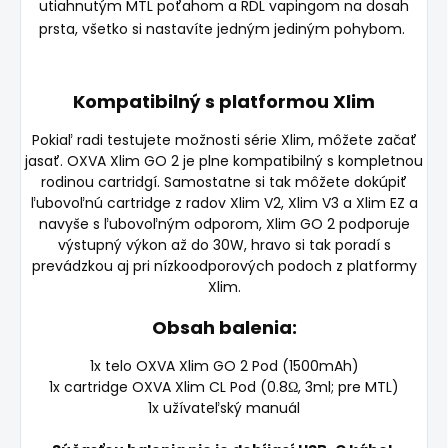
utiahnutým MTL poťahom a RDL vapingom na dosah
prsta, všetko si nastavíte jedným jediným pohybom.
Kompatibilný s platformou Xlim
Pokiaľ radi testujete možnosti série Xlim, môžete začať
jasať. OXVA Xlim GO 2 je plne kompatibilný s kompletnou
rodinou cartridgí. Samostatne si tak môžete dokúpiť
ľubovoľnú cartridge z radov Xlim V2, Xlim V3 a Xlim EZ a
navyše s ľubovoľným odporom, Xlim GO 2 podporuje
výstupný výkon až do 30W, hravo si tak poradí s
prevádzkou aj pri nízkoodporových podoch z platformy
Xlim.
Obsah balenia:
1x telo OXVA Xlim GO 2 Pod (1500mAh)
1x cartridge OXVA Xlim CL Pod (0.8Ω, 3ml; pre MTL)
1x užívateľský manuál