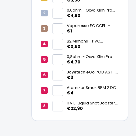
€3,50
0,6ohm - Oxva Xlim Pro
cartridge V3 Top Fill 2ml
€4,80
Vaporesso EC CCELL -
Keramický atomizér
€1
0,9ohm
B2 Mimons - PVC
zmršťovacia fólia na
€0,50
batériu 20700/21700
0,8ohm - Oxva Xlim Pro
cartridge V3 Top Fill 2ml
€4,70
Joyetech eGo POD AST -
náhradná pod cartridge
€3
Atomizer Smok RPM 2 DC
0,6ohm MTL
€4
ITV E-Liquid Shot Booster
NICSALT 50PG/50VG 20
€22,90
mg/ml