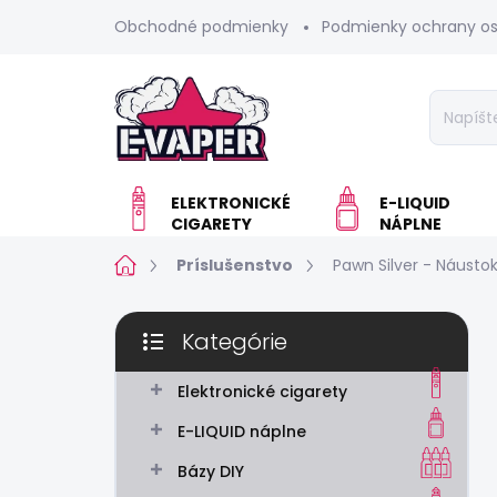
Prejsť
Obchodné podmienky
Podmienky ochrany o
na
obsah
ELEKTRONICKÉ
E-LIQUID
CIGARETY
NÁPLNE
Domov
Príslušenstvo
Pawn Silver - Náusto
B
Kategórie
o
Preskočiť
č
kategórie
n
Elektronické cigarety
ý
E-LIQUID náplne
p
a
Bázy DIY
n