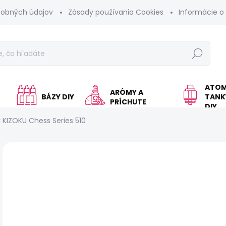
sobných údajov
Zásady používania Cookies
Informácie o
Hľadať
ATOM
ARÓMY A
BÁZY DIY
TANKY
PRÍCHUTE
DIY
k KIZOKU Chess Series 510
Neohodnotené
Podrobnosti hodnotenia
€
Jed
SK
cen
MÔŽ