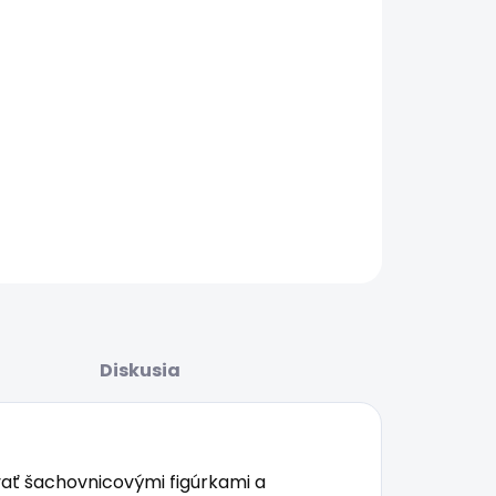
.2026
ŽNOSTI
UČENIA
−
+
Pridať do košíka
AILNÉ INFORMÁCIE
OPÝTAŤ SA
STRÁŽIŤ
Diskusia
vať šachovnicovými figúrkami a