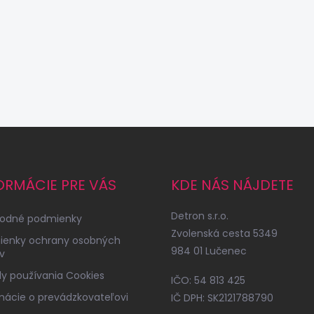
ORMÁCIE PRE VÁS
KDE NÁS NÁJDETE
Detron s.r.o.
odné podmienky
Zvolenská cesta 5349
ienky ochrany osobných
984 01 Lučenec
v
y používania Cookies
IČO: 54 813 425
mácie o prevádzkovateľovi
IČ DPH: SK2121788790