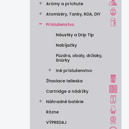
Arómy a príchute
e
l
Atomizéry, Tanky, RDA, DIY
Príslušenstvo
Náustky a Drip Tip
Nabíjačky
Púzdra, obaly, držiaky,
šnúrky
Iné príslušenstvo
Žhaviace telieska
Cartridge a nádržky
Náhradné batérie
Rôzne
VÝPREDAJ