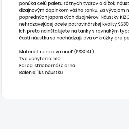
ponúka celú paletu rôznych tvarov a dĺžok náus
dizajnovým doplnkom vášho tanku. Za vývojom ná
popredných japonských dizajnérov. Náustky KIZO
nehrdzavejúcej ocele potravinárskej kvality SS3
ich preto nainštalujete na tanky s rovnakým ty
časti náustku sa nachádzajú dva o-krúžky pre pe
Materiál: nerezová oceľ (SS304L)
Typ uchytenia: 510
Farba: strieborná/čierna
Balenie: 1ks náustku