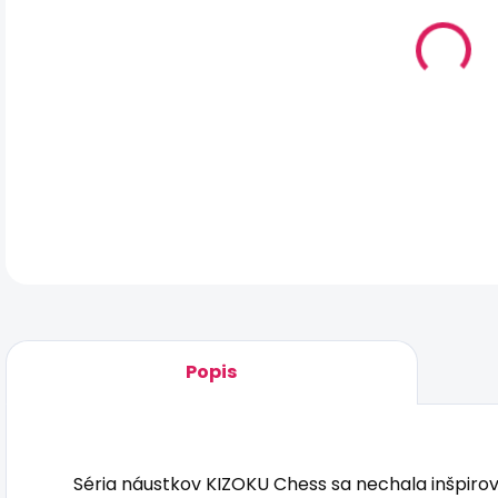
DO:
7.8
MO
DOR
DET
Popis
Séria náustkov KIZOKU Chess sa nechala inšpiro