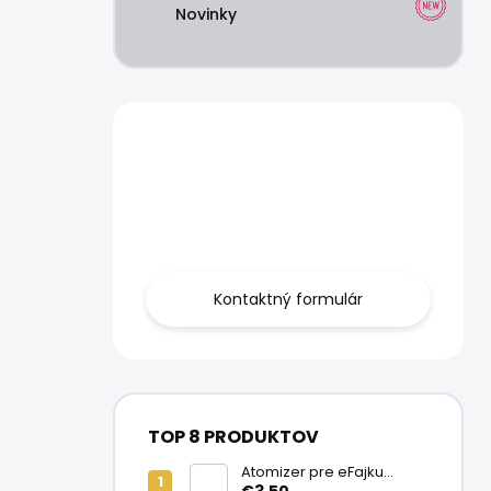
Novinky
Máte otázku?
Obráťte sa na
nás.
Kontaktný formulár
TOP 8 PRODUKTOV
Atomizer pre eFajku
Kamry K1000 Plus