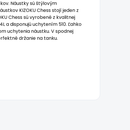
tkov. Náustky sú štýlovým
ustkov KIZOKU Chess stojí jeden z
KU Chess sú vyrobené z kvalitnej
04L a disponujú uchytením 510. Ľahko
pom uchytenia náustku. V spodnej
rfektné držanie na tanku.