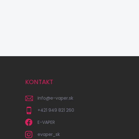
KONTAKT
info
@
e-vaper.sk
+421 949 821 260
E-VAPER
evaper_sk