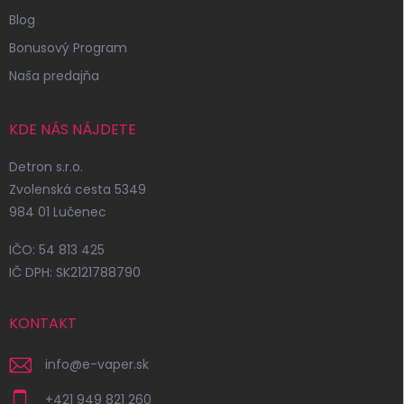
Blog
Bonusový Program
Naša predajňa
KDE NÁS NÁJDETE
Detron s.r.o.
Zvolenská cesta 5349
984 01 Lučenec
IČO: 54 813 425
IČ DPH: SK2121788790
KONTAKT
info
@
e-vaper.sk
+421 949 821 260