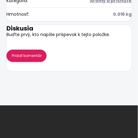
Kategória
:
Arómy a príchute
Hmotnosť
:
0.016 kg
Diskusia
Buďte prvý, kto napíše príspevok k tejto položke.
Pridať komentár
Z
á
p
ä
t