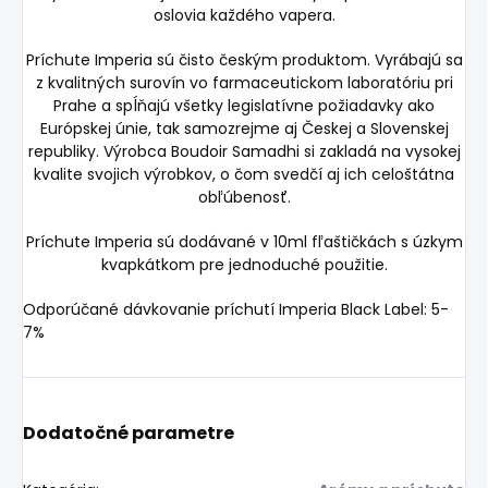
oslovia každého vapera.
Príchute Imperia sú čisto českým produktom. Vyrábajú sa
z kvalitných surovín vo farmaceutickom laboratóriu pri
Prahe a spĺňajú všetky legislatívne požiadavky ako
Európskej únie, tak samozrejme aj Českej a Slovenskej
republiky. Výrobca Boudoir Samadhi si zakladá na vysokej
kvalite svojich výrobkov, o čom svedčí aj ich celoštátna
obľúbenosť.
Príchute Imperia sú dodávané v 10ml fľaštičkách s úzkym
kvapkátkom pre jednoduché použitie.
Odporúčané dávkovanie príchutí Imperia Black Label: 5-
7%
Dodatočné parametre