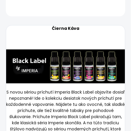
OPÝTAŤ SA
STRÁŽIŤ
Čierna Káva
S novou sériou príchutí Imperia Black Label objavíte dosiaľ
nepoznané! Ide o kolekciu desiatok nových príchutí pre
každodenné vapovanie. Nájdete tu ako ovocné, tak sladké
príchute, ale tiež kvalitné tabaky pre pohodové
šlukovanie. Príchute Imperia Black Label pokračujú tam,
kde klasická séria Imperie skončila. A na túto tradíciu
štýlovo nadväzujú so sériou moderných príchutí, ktoré