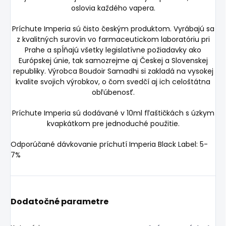
oslovia každého vapera.
Príchute Imperia sú čisto českým produktom. Vyrábajú sa
z kvalitných surovín vo farmaceutickom laboratóriu pri
Prahe a spĺňajú všetky legislatívne požiadavky ako
Európskej únie, tak samozrejme aj Českej a Slovenskej
republiky. Výrobca Boudoir Samadhi si zakladá na vysokej
kvalite svojich výrobkov, o čom svedčí aj ich celoštátna
obľúbenosť.
Príchute Imperia sú dodávané v 10ml fľaštičkách s úzkym
kvapkátkom pre jednoduché použitie.
Odporúčané dávkovanie príchutí Imperia Black Label: 5-
7%
Dodatočné parametre