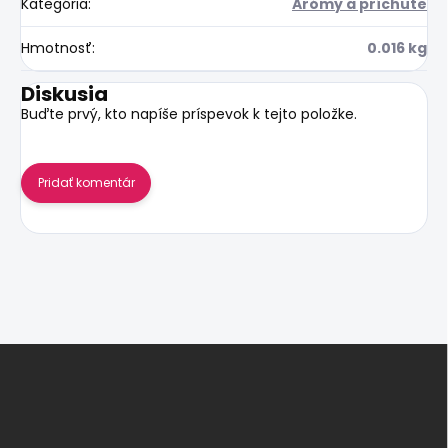
Kategória
:
Arómy a príchute
Hmotnosť
:
0.016 kg
Diskusia
Buďte prvý, kto napíše príspevok k tejto položke.
Pridať komentár
Z
á
p
ä
t