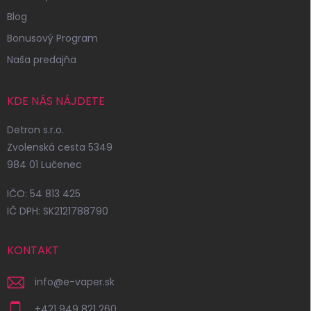
Blog
Bonusový Program
Naša predajňa
KDE NÁS NÁJDETE
Detron s.r.o.
Zvolenská cesta 5349
984 01 Lučenec
IČO: 54 813 425
IČ DPH: SK2121788790
KONTAKT
info
@
e-vaper.sk
+421 949 821 260