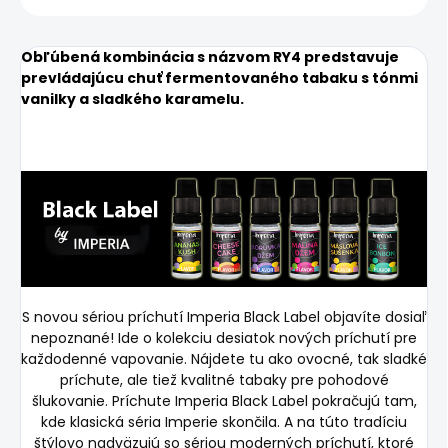
Obľúbená kombinácia s názvom RY4 predstavuje
prevládajúcu chuť fermentovaného tabaku s tónmi
vanilky a sladkého karamelu.
S novou sériou príchutí Imperia Black Label objavíte dosiaľ
nepoznané! Ide o kolekciu desiatok nových príchutí pre
každodenné vapovanie. Nájdete tu ako ovocné, tak sladké
príchute, ale tiež kvalitné tabaky pre pohodové
šlukovanie. Príchute Imperia Black Label pokračujú tam,
kde klasická séria Imperie skončila. A na túto tradíciu
štýlovo nadväzujú so sériou moderných príchutí, ktoré