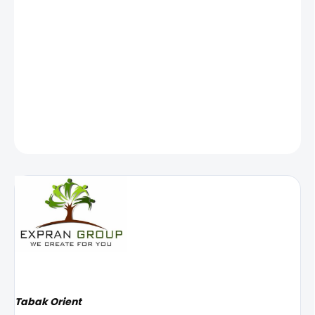
−
+
Pridať do košíka
Tabak Orient
DETAILNÉ INFORMÁCIE
OPÝTAŤ SA
STRÁŽIŤ
Tabak Orient