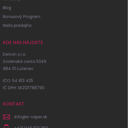
Blog
Bonusový Program
Naša predajňa
KDE NÁS NÁJDETE
Detron s.r.o.
Zvolenská cesta 5349
984 01 Lučenec
IČO: 54 813 425
IČ DPH: SK2121788790
KONTAKT
info
@
e-vaper.sk
+421 949 821 260