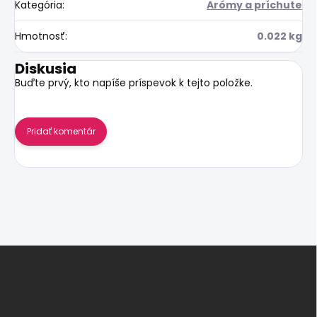
Kategória
:
Arómy a príchute
Hmotnosť
:
0.022 kg
Diskusia
Buďte prvý, kto napíše príspevok k tejto položke.
Pridať komentár
Z
á
p
ä
t