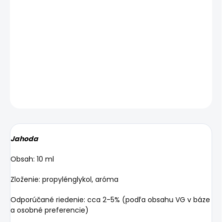
−
+
Pridať do košíka
Jahoda
DETAILNÉ INFORMÁCIE
OPÝTAŤ SA
STRÁŽIŤ
Jahoda
Obsah: 10 ml
Zloženie: propylénglykol, aróma
Odporúčané riedenie: cca 2-5% (podľa obsahu VG v báze
a osobné preferencie)