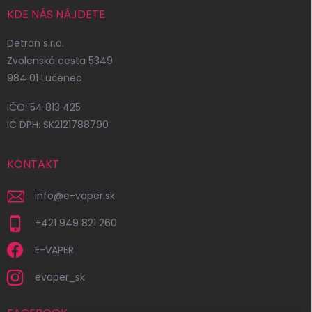
KDE NÁS NÁJDETE
Detron s.r.o.
Zvolenská cesta 5349
984 01 Lučenec
IČO: 54 813 425
IČ DPH: SK2121788790
KONTAKT
info
@
e-vaper.sk
+421 949 821 260
E-VAPER
evaper_sk