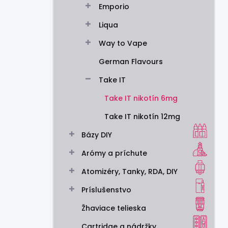
Emporio
e
l
Liqua
Way to Vape
German Flavours
Take IT
Take IT nikotín 6mg
Take IT nikotín 12mg
Bázy DIY
Arómy a príchute
Atomizéry, Tanky, RDA, DIY
Príslušenstvo
Žhaviace telieska
Cartridge a nádržky