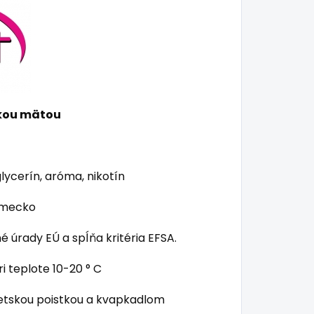
kou mätou
lycerín, aróma, nikotín
emecko
 úrady EÚ a spĺňa kritéria EFSA.
 teplote 10-20 ° C
detskou poistkou a kvapkadlom