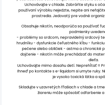
Uchovávajte v chlade. Zabráňte styku s oč
používaní výrobku nejedzte, nepite ani nefajči
prostredia. Jedovatý pre vodné organi
Obsahuje nikotín, neodporúča sa používať ľu
podmienky uvedené 
- problémy so srdcom, nepravidelný srdcový tep
hrudníku - dysfunkcie čeľustného kĺbu - funkciu 
pečene alebo obličiek - astma a chronické 
dojčenie - nikotín môže prechádzať do mater
dieťa.
Uchovávajte mimo dosahu detí. Neprehĺtať !! Pri
Ihneď po kontakte s e-liquidom si umyte ruky. Ni
je vysoko toxická látka a spô
Skladujte v uzavretých fľašiach v chlade a t
žiareniu môže spôsobiť odfarbenie a 