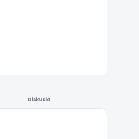
ŽNOSTI
UČENIA
ný melón so sladkou mätou
AILNÉ INFORMÁCIE
OPÝTAŤ SA
STRÁŽIŤ
Diskusia