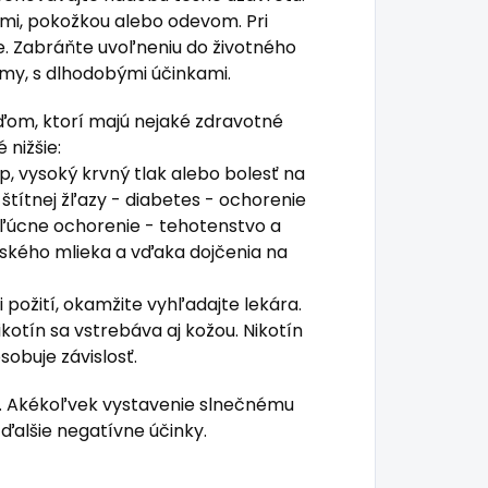
ami, pokožkou alebo odevom. Pri
te. Zabráňte uvoľneniu do životného
zmy, s dlhodobými účinkami.
ďom, ktorí majú nejaké zdravotné
nižšie:
, vysoký krvný tlak alebo bolesť na
štítnej žľazy - diabetes - ochorenie
pľúcne ochorenie - tehotenstvo a
ského mlieka a vďaka dojčenia na
 požití, okamžite vyhľadajte lekára.
kotín sa vstrebáva aj kožou. Nikotín
sobuje závislosť.
me. Akékoľvek vystavenie slnečnému
ďalšie negatívne účinky.