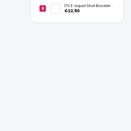
ITV E-Liquid Shot Booster
NICSALT 50PG/50VG 20
€22,90
mg/ml