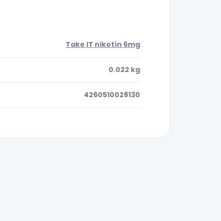
Take IT nikotín 6mg
0.022 kg
4260510028130