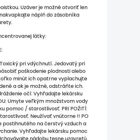
istkou. Uzáver je možné otvoriť len
 nakvapkajte náplň do zásobníka
arety.
centrovanej látky:
:
Toxický pri vdýchnutí. Jedovatý pri
pôsobiť poškodenie plodnosti alebo
oľko minút ich opatrne vyplachujte
ené a ak je možné, odstráňte ich.
ráždenie očí: Vyhľadajte lekársku
KOU: Umyte veľkým množstvom vody
ku pomoc / starostlivosť. PRI POŽITÍ:
arostlivosť. Neužívať vnútorne !! PO
e postihnutého na čerstvý vzduch a
ýchanie. Vyhľadajte lekársku pomoc
 Uchovávajte nádobu tesne uzavretú.