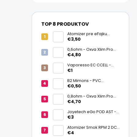
TOP 8 PRODUKTOV
Atomizer pre eFajku
Kamry K1000 Plus
€3,50
0,6ohm - Oxva Xlim Pro
cartridge V3 Top Fill 2ml
€4,80
Vaporesso EC CCELL -
Keramický atomizér
€1
0,9ohm
B2 Mimons - PVC
zmršťovacia fólia na
€0,50
batériu 20700/21700
0,8ohm - Oxva Xlim Pro
cartridge V3 Top Fill 2ml
€4,70
Joyetech eGo POD AST -
náhradná pod cartridge
€3
Atomizer Smok RPM 2 DC
0,6ohm MTL
€4