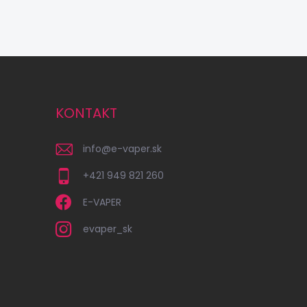
KONTAKT
info
@
e-vaper.sk
+421 949 821 260
E-VAPER
evaper_sk