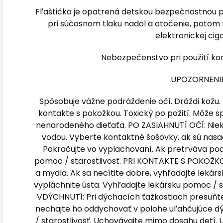
Fľaštička je opatrená detskou bezpečnostnou po
pri súčasnom tlaku nadol a otočenie, potom
elektronickej cig
Nebezpečenstvo pri použití kon
UPOZORNENIE
Spôsobuje vážne podráždenie očí. Dráždi kožu. 
kontakte s pokožkou. Toxický po požití. Môže s
nenarodeného dieťaťa. PO ZASIAHNUTÍ OČÍ: Niek
vodou. Vyberte kontaktné šošovky, ak sú nasad
Pokračujte vo vyplachovaní. Ak pretrváva pod
pomoc / starostlivosť. PRI KONTAKTE S POKOŽ
a mydla. Ak sa necítite dobre, vyhľadajte lekárs
vypláchnite ústa. Vyhľadajte lekársku pomoc / st
VDÝCHNUTÍ: Pri dýchacích ťažkostiach presuňt
nechajte ho oddychovať v polohe uľahčujúce d
/ starostlivosť. Uchovávajte mimo dosahu detí.