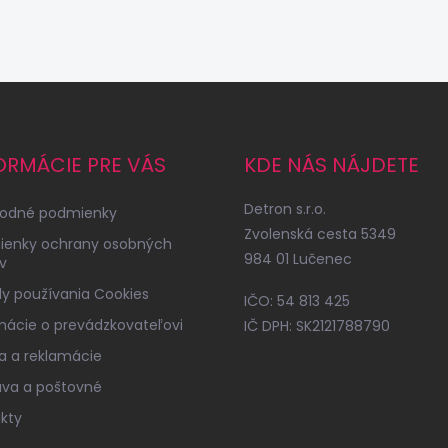
ORMÁCIE PRE VÁS
KDE NÁS NÁJDETE
Detron s.r.o.
odné podmienky
Zvolenská cesta 5349
ienky ochrany osobných
984 01 Lučenec
v
y používania Cookies
IČO: 54 813 425
mácie o prevádzkovateľovi
IČ DPH: SK2121788790
a a reklamácie
va a poštovné
kty