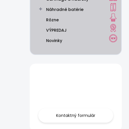
Náhradné batérie
Rôzne
VÝPREDAJ
Novinky
Máte otázku?
Obráťte sa na
nás.
Kontaktný formulár