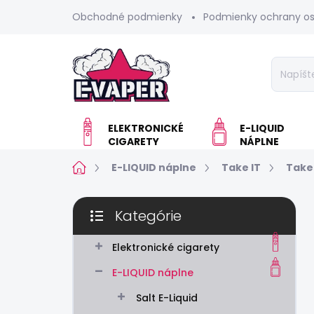
Prejsť
Obchodné podmienky
Podmienky ochrany o
na
obsah
ELEKTRONICKÉ
E-LIQUID
CIGARETY
NÁPLNE
Domov
E-LIQUID náplne
Take IT
Take 
B
Kategórie
o
Preskočiť
č
kategórie
n
Elektronické cigarety
ý
E-LIQUID náplne
p
a
Salt E-Liquid
n