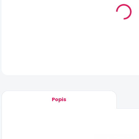
MO
DOR
Vod
DET
Popis