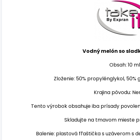
Vodný melón so slad
Obsah: 10 ml
Zloženie: 50% propylénglykol, 50% g
Krajina pôvodu: N
Tento výrobok obsahuje iba prísady povolené
Skladujte na tmavom mieste pri
Balenie: plastová fľaštička s uzáverom s 