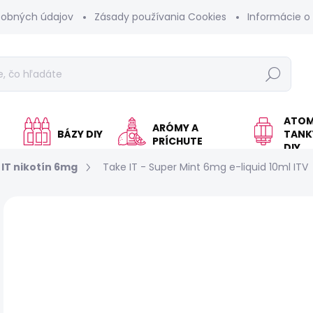
sobných údajov
Zásady používania Cookies
Informácie o
Hľadať
ATOM
ARÓMY A
BÁZY DIY
TANKY
PRÍCHUTE
DIY
IT nikotín 6mg
Take IT - Super Mint 6mg e-liquid 10ml ITV
Neohodnotené
Podrobnosti hodnotenia
Z
NOVINKA
TIP
KOLOK A
€
Jed
VY
cen