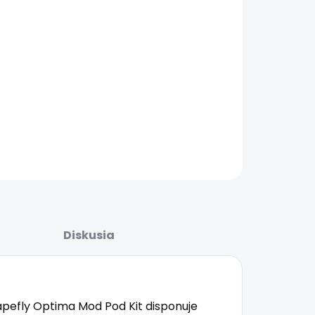
.2026
ŽNOSTI
UČENIA
−
+
Pridať do košíka
AILNÉ INFORMÁCIE
OPÝTAŤ SA
STRÁŽIŤ
Diskusia
apefly Optima Mod Pod Kit disponuje