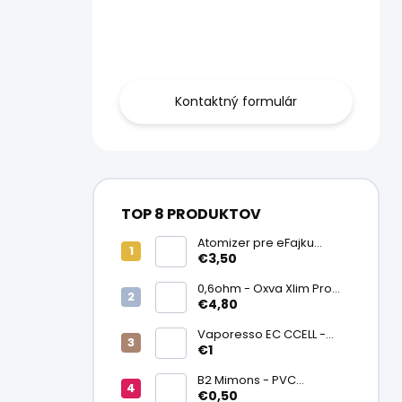
Obráťte sa na
nás.
Kontaktný formulár
TOP 8 PRODUKTOV
Atomizer pre eFajku
Kamry K1000 Plus
€3,50
0,6ohm - Oxva Xlim Pro
cartridge V3 Top Fill 2ml
€4,80
Vaporesso EC CCELL -
Keramický atomizér
€1
0,9ohm
B2 Mimons - PVC
zmršťovacia fólia na
€0,50