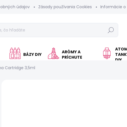
sobných údajov
Zásady používania Cookies
Informácie o
Hľadať
ATOM
ARÓMY A
BÁZY DIY
TANKY
PRÍCHUTE
DIY
a Cartridge 3,5ml
Neohodnotené
Podrobnosti hodnotenia
€
Jed
SK
cen
MÔŽ