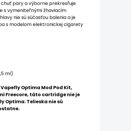
chuť pary a výborne prekresľuje
je s vymeniteľnými žhaviacim
hlavy nie sú súčasťou balenia a je
ba s modelom elektronickej cigarety
,5 ml)
 Vapefly Optima Mod Pod Kit,
i Freecore, táto cartridge nie je
ly Optima.
Telieska nie sú
ostatne.