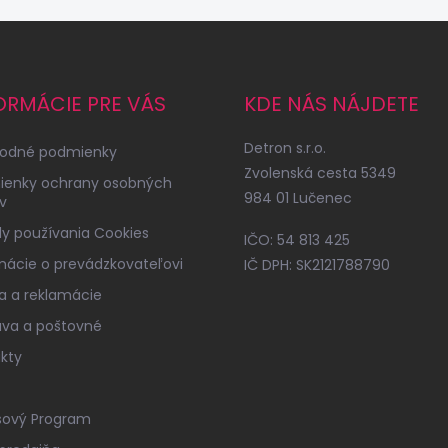
ORMÁCIE PRE VÁS
KDE NÁS NÁJDETE
Detron s.r.o.
odné podmienky
Zvolenská cesta 5349
ienky ochrany osobných
984 01 Lučenec
v
y používania Cookies
IČO: 54 813 425
mácie o prevádzkovateľovi
IČ DPH: SK2121788790
a a reklamácie
va a poštovné
kty
sový Program