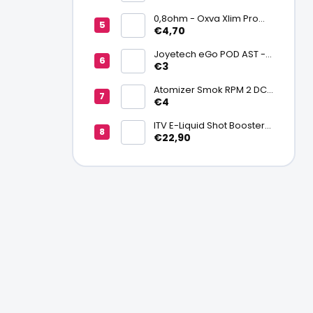
batériu 20700/21700
0,8ohm - Oxva Xlim Pro
cartridge V3 Top Fill 2ml
€4,70
Joyetech eGo POD AST -
náhradná pod cartridge
€3
Atomizer Smok RPM 2 DC
0,6ohm MTL
€4
ITV E-Liquid Shot Booster
NICSALT 50PG/50VG 20
€22,90
mg/ml