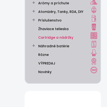
Arómy a príchute
e
l
Atomizéry, Tanky, RDA, DIY
Príslušenstvo
Žhaviace telieska
Cartridge a nádržky
Náhradné batérie
Rôzne
VÝPREDAJ
Novinky
Máte otázku?