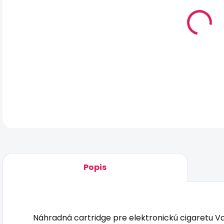
DO:
7.8
MO
DOR
DET
Popis
Náhradná cartridge pre elektronickú cigaretu V