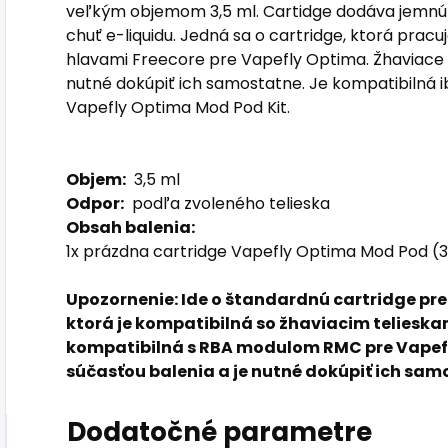
veľkým objemom 3,5 ml.
Cartidge dodáva jemnú 
chuť e-liquidu.
Jedná sa o cartridge, ktorá pracu
hlavami Freecore pre Vapefly Optima.
Žhaviace 
nutné dokúpiť ich samostatne.
Je kompatibilná i
Vapefly Optima Mod Pod Kit.
Objem:
3,5 ml
Odpor:
podľa zvoleného telieska
Obsah balenia:
1x prázdna cartridge Vapefly Optima Mod Pod (3
Upozornenie: Ide o štandardnú cartridge pre
ktorá je kompatibilná so žhaviacim telieskam
kompatibilná s RBA modulom RMC pre Vapef
súčasťou balenia a je nutné dokúpiť ich sam
Dodatočné parametre