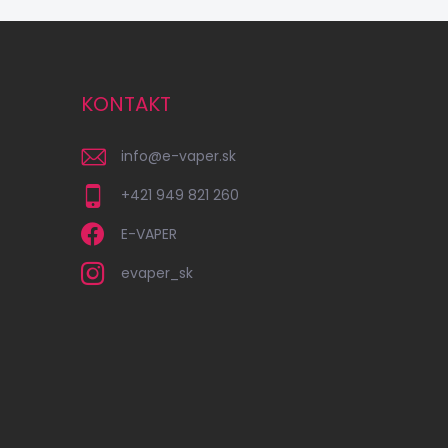
KONTAKT
info
@
e-vaper.sk
+421 949 821 260
E-VAPER
evaper_sk