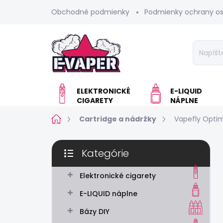
Prejsť
Obchodné podmienky
Podmienky ochrany o
na
obsah
ELEKTRONICKÉ
E-LIQUID
CIGARETY
NÁPLNE
Domov
Cartridge a nádržky
Vapefly Optim
B
Kategórie
o
Preskočiť
č
kategórie
n
Elektronické cigarety
ý
E-LIQUID náplne
p
a
Bázy DIY
n