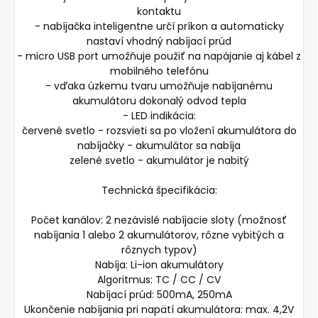
kontaktu
- nabíjačka inteligentne určí príkon a automaticky
nastaví vhodný nabíjací prúd
- micro USB port umožňuje použiť na napájanie aj kábel z
mobilného telefónu
- vďaka úzkemu tvaru umožňuje nabíjanému
akumulátoru dokonalý odvod tepla
- LED indikácia:
červené svetlo - rozsvieti sa po vložení akumulátora do
nabíjačky - akumulátor sa nabíja
zelené svetlo - akumulátor je nabitý
Technická špecifikácia:
Počet kanálov: 2 nezávislé nabíjacie sloty (možnosť
nabíjania 1 alebo 2 akumulátorov, rôzne vybitých a
rôznych typov)
Nabíja: Li-ion akumulátory
Algoritmus: TC / CC / CV
Nabíjací prúd: 500mA, 250mA
Ukončenie nabíjania pri napätí akumulátora: max. 4,2V