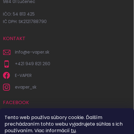
984 01 Lučenec
IČO: 54 813 425
IČ DPH: SK2121788790
KONTAKT
info
@
e-vaper.sk
+421 949 821 260
E-VAPER
evaper_sk
FACEBOOK
Tento web používa súbory cookie. Ďalším
prechádzaním tohto webu vyjadrujete súhlas s ich
používaním. Viac informácií
tu
.