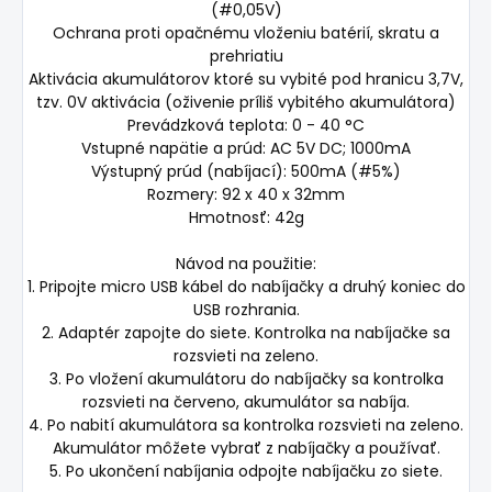
(#0,05V)
Ochrana proti opačnému vloženiu batérií, skratu a
prehriatiu
Aktivácia akumulátorov ktoré su vybité pod hranicu 3,7V,
tzv. 0V aktivácia (oživenie príliš vybitého akumulátora)
Prevádzková teplota: 0 - 40 °C
Vstupné napätie a prúd: AC 5V DC; 1000mA
Výstupný prúd (nabíjací): 500mA (#5%)
Rozmery: 92 x 40 x 32mm
Hmotnosť: 42g
Návod na použitie:
1. Pripojte micro USB kábel do nabíjačky a druhý koniec do
USB rozhrania.
2. Adaptér zapojte do siete. Kontrolka na nabíjačke sa
rozsvieti na zeleno.
3. Po vložení akumulátoru do nabíjačky sa kontrolka
rozsvieti na červeno, akumulátor sa nabíja.
4. Po nabití akumulátora sa kontrolka rozsvieti na zeleno.
Akumulátor môžete vybrať z nabíjačky a používať.
5. Po ukončení nabíjania odpojte nabíjačku zo siete.