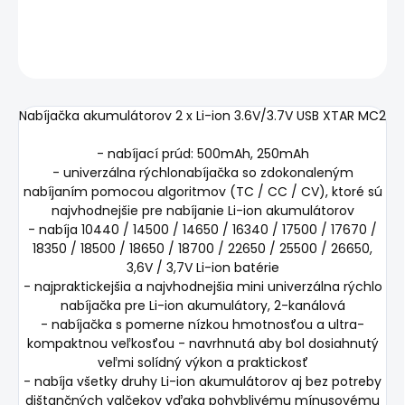
DETAILNÉ INFORMÁCIE
OPÝTAŤ SA
STRÁŽIŤ
Nabíjačka akumulátorov 2 x Li-ion 3.6V/3.7V USB XTAR MC2
- nabíjací prúd: 500mAh, 250mAh
- univerzálna rýchlonabíjačka so zdokonaleným
nabíjaním pomocou algoritmov (TC / CC / CV), ktoré sú
najvhodnejšie pre nabíjanie Li-ion akumulátorov
- nabíja 10440 / 14500 / 14650 / 16340 / 17500 / 17670 /
18350 / 18500 / 18650 / 18700 / 22650 / 25500 / 26650,
3,6V / 3,7V Li-ion batérie
- najpraktickejšia a najvhodnejšia mini univerzálna rýchlo
nabíjačka pre Li-ion akumulátory, 2-kanálová
- nabíjačka s pomerne nízkou hmotnosťou a ultra-
kompaktnou veľkosťou - navrhnutá aby bol dosiahnutý
veľmi solídný výkon a praktickosť
- nabíja všetky druhy Li-ion akumulátorov aj bez potreby
dištančných valčekov vďaka pohyblivému mínusovému