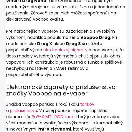
Vinci
a
Drag Nano
. Tieto zariadenia s kompaktným
moderným dizajnom sú veľmi intuitívne a jednoduché na
používanie. Zároveň sa pri nich môžete spoľahnúť na
deklarovanú Voopoo kvalitu.
Pre náročnejších vaperov sú tu zariadenia s vysokým
výkonom, napríklad populárna séria
Voopoo Drag
. Pri
modeloch ako
Drag X
alebo
Drag S
si môžete
prispôsobiť výkon
elektronickej cigarety
a bonusom je, že
tieto modely vytvárajú výnimočnú chuť aj pri sub-ohm
vapovaní. Ich konštrukcia je robustná a funkcie špičkové –
nechýbajú nastavenia SMART režimov a
prispôsobiteľného výstupu.
Elektronické cigarety a príslušenstvo
značky Voopoo na e-vaper
Značka
Voopoo
ponúka širokú škálu
tankov
a
príslušenstva
. V našej ponuke nájdete napríklad
clearomizér
PnP-X MTL POD tank
, ktorý je známy svojou
všestrannosťou a vynikajúcim výkonom. Je kompatibilný
s inovatívnymi
PnP X cievkami
, ktoré využívajú