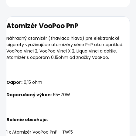
Atomizér VooPoo PnP
Náhradný atomizér (žhaviaca hlava) pre elektronické
cigarety využivajúce atomizéry série PnP ako napríklad:
VooPoo Vinci 2, VooPoo Vinci X 2, Liqua Vinci a dalšie.
Atomizér s odporom 0,15ohm od značky VooPoo.
Odpor:
0,15 ohm
Doporučený výkon:
55-70W
Balenie obsahuje:
1 x Atomizér VooPoo PnP - TW15