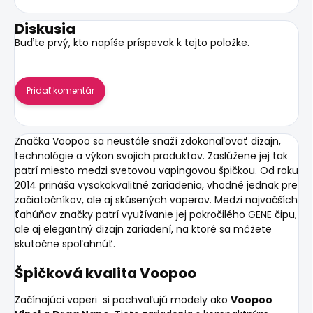
Diskusia
Buďte prvý, kto napíše príspevok k tejto položke.
Pridať komentár
Značka
Voopoo
sa neustále snaží zdokonaľovať dizajn,
technológie a výkon svojich produktov. Zaslúžene jej tak
patrí miesto medzi svetovou vapingovou špičkou. Od roku
2014 prináša vysokokvalitné zariadenia, vhodné jednak pre
začiatočníkov, ale aj skúsených vaperov. Medzi najväčších
ťahúňov značky patrí využívanie jej pokročilého GENE čipu,
ale aj elegantný dizajn zariadení, na ktoré sa môžete
skutočne spoľahnúť.
Špičková kvalita Voopoo
Začínajúci vaperi si pochvaľujú modely ako
Voopoo