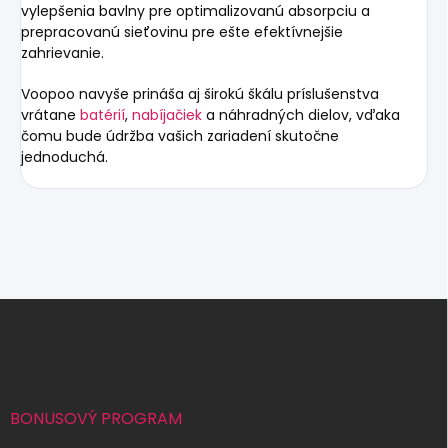
vylepšenia bavlny pre optimalizovanú absorpciu a
prepracovanú sieťovinu pre ešte efektívnejšie
zahrievanie.
Voopoo navyše prináša aj
širokú škálu príslušenstva
vrátane
batérií
,
nabíjačiek
a náhradných dielov, vďaka
čomu bude údržba vašich zariadení skutočne
jednoduchá.
Z
á
p
ä
t
i
BONUSOVÝ PROGRAM
e