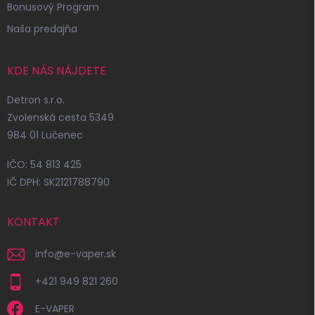
Bonusový Program
Naša predajňa
KDE NÁS NÁJDETE
Detron s.r.o.
Zvolenská cesta 5349
984 01 Lučenec
IČO: 54 813 425
IČ DPH: SK2121788790
KONTAKT
info
@
e-vaper.sk
+421 949 821 260
E-VAPER