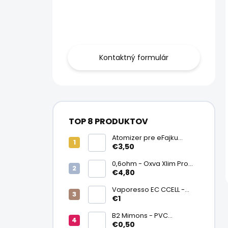
Obráťte sa na
nás.
Kontaktný formulár
TOP 8 PRODUKTOV
Atomizer pre eFajku
Kamry K1000 Plus
€3,50
0,6ohm - Oxva Xlim Pro
cartridge V3 Top Fill 2ml
€4,80
Vaporesso EC CCELL -
Keramický atomizér
€1
0,9ohm
B2 Mimons - PVC
zmršťovacia fólia na
€0,50