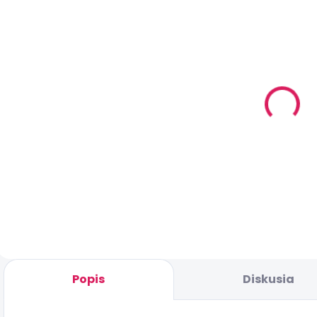
SKLADOM
SKLADOM
(3 KS)
(2 KS)
Lost Vape
Lost Vape
Ursa Nano
Ursa Nano
S2 - Pink
S2 - Sky
Dauphine kit
Delightful kit
N
€18,90
€16,90
1000mAh
1000mAh
Do košíka
Do košíka
Popis
Diskusia