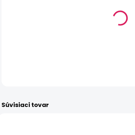
MÔŽ
DO:
10.
MO
DOR
DET
Súvisiaci tovar
TIP