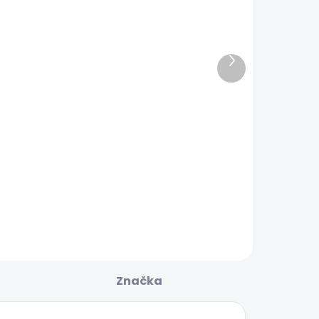
SKLADOM
SKLADOM
Ďalší
(2 KS)
(2 KS)
produkt
Lost Vape
Lost Vape
Ursa Nano
Ursa Nano
S2 - Grey
S2 - Blue
everfall kit
Thorn kit
€18,90
€18,90
1000mAh
1000mAh
Do košíka
Do košíka
Značka