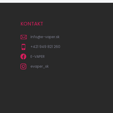
KONTAKT
info
@
e-vaper.sk
+421 949 821 260
E-VAPER
evaper_sk