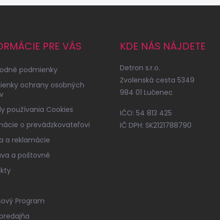
ORMÁCIE PRE VÁS
KDE NÁS NÁJDETE
Detron s.r.o.
odné podmienky
Zvolenská cesta 5349
ienky ochrany osobných
984 01 Lučenec
v
y používania Cookies
IČO: 54 813 425
mácie o prevádzkovateľovi
IČ DPH: SK2121788790
a a reklamácie
va a poštovné
kty
sový Program
predajňa