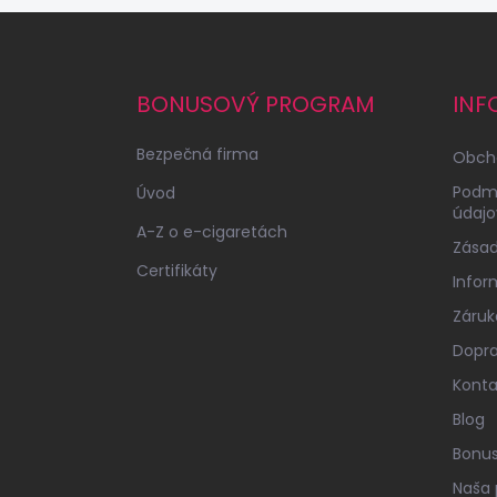
Z
á
p
ä
BONUSOVÝ PROGRAM
INF
t
i
Bezpečná firma
Obch
e
Podm
Úvod
údajo
A-Z o e-cigaretách
Zásad
Certifikáty
Infor
Záruk
Dopra
Konta
Blog
Bonu
Naša 