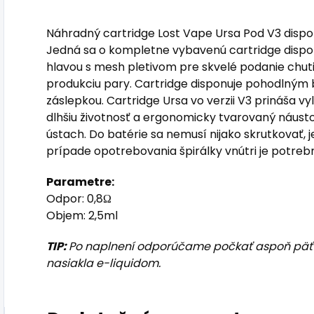
Náhradný cartridge Lost Vape Ursa Pod V3 disp
Jedná sa o kompletne vybavenú cartridge dispo
hlavou s mesh pletivom pre skvelé podanie chuti
produkciu pary. Cartridge disponuje pohodlným
záslepkou. Cartridge Ursa vo verzii V3 prináša v
dlhšiu životnosť a ergonomicky tvarovaný náusto
ústach.
Do batérie sa nemusí nijako skrutkovať, j
prípade opotrebovania špirálky vnútri je potreb
Parametre:
Odpor: 0,8Ω
Objem: 2,5ml
TIP:
Po naplnení odporúčame počkať aspoň päť m
nasiakla e-liquidom.