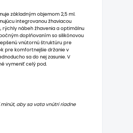
onuje základným objemom 2,5 ml.
nujúcu integrovanou žhaviacou
, rýchly nábeh žhavenia a optimálnu
 bočným doplňovaním so silikónovou
ylepšenú vnútornú štruktúru pre
k pre komfortnejšie držanie v
ednoducho sa do nej zasunie. V
né vymeniť celý pod.
inút, aby sa vata vnútri riadne