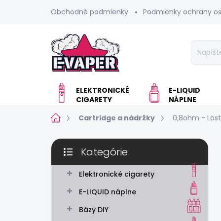
Prejsť
Obchodné podmienky
Podmienky ochrany o
na
obsah
ELEKTRONICKÉ
E-LIQUID
CIGARETY
NÁPLNE
Domov
Cartridge a nádržky
0,8ohm - Lost
B
Kategórie
o
Preskočiť
č
kategórie
n
Elektronické cigarety
ý
E-LIQUID náplne
p
a
Bázy DIY
n