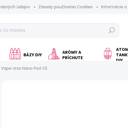
sobných údajov
Zásady používania Cookies
Informácie o
Hľadať
ATOM
ARÓMY A
BÁZY DIY
TANKY
PRÍCHUTE
DIY
 Vape Ursa Nano Pod V3
Neohodnotené
Podrobnosti hodnotenia
Z
NOVINKA
€
Jed
SK
cen