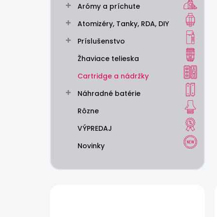
Arómy a príchute
e
l
Atomizéry, Tanky, RDA, DIY
Príslušenstvo
Žhaviace telieska
Cartridge a nádržky
Náhradné batérie
Rôzne
VÝPREDAJ
Novinky
Máte otázku?