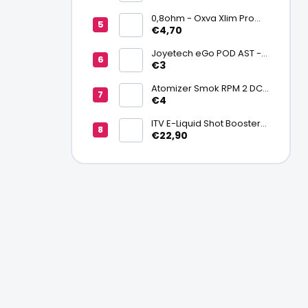
batériu 20700/21700
0,8ohm - Oxva Xlim Pro
cartridge V3 Top Fill 2ml
€4,70
Joyetech eGo POD AST -
náhradná pod cartridge
€3
Atomizer Smok RPM 2 DC
0,6ohm MTL
€4
ITV E-Liquid Shot Booster
NICSALT 50PG/50VG 20
€22,90
mg/ml