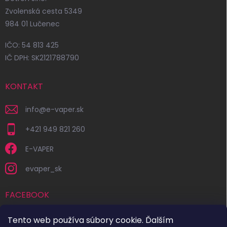
Zvolenská cesta 5349
984 01 Lučenec
IČO: 54 813 425
IČ DPH: SK2121788790
KONTAKT
info
@
e-vaper.sk
+421 949 821 260
E-VAPER
evaper_sk
FACEBOOK
Tento web používa súbory cookie. Ďalším