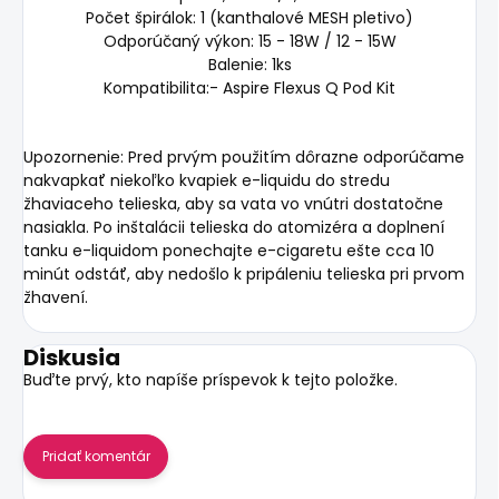
Počet špirálok: 1 (kanthalové MESH pletivo)
Odporúčaný výkon: 15 - 18W / 12 - 15W
Balenie: 1ks
Kompatibilita:- Aspire Flexus Q Pod Kit
Upozornenie: Pred prvým použitím dôrazne odporúčame
nakvapkať niekoľko kvapiek e-liquidu do stredu
žhaviaceho telieska, aby sa vata vo vnútri dostatočne
nasiakla. Po inštalácii telieska do atomizéra a doplnení
tanku e-liquidom ponechajte e-cigaretu ešte cca 10
minút odstáť, aby nedošlo k pripáleniu telieska pri prvom
žhavení.
Diskusia
Buďte prvý, kto napíše príspevok k tejto položke.
Pridať komentár