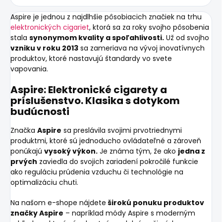
Aspire je jednou z najdlhšie pôsobiacich značiek na trhu
elektronických cigariet
, ktorá sa za roky svojho pôsobenia
stala
synonymom kvality a spoľahlivosti.
Už od svojho
vzniku v roku 2013
sa zameriava na vývoj inovatívnych
produktov, ktoré nastavujú štandardy vo svete
vapovania.
Aspire: Elektronické cigarety a
príslušenstvo. Klasika s dotykom
budúcnosti
Značka
Aspire
sa preslávila svojimi prvotriednymi
produktmi, ktoré sú jednoducho ovládateľné a zároveň
ponúkajú
vysoký výkon.
Je známa tým, že ako
jedna z
prvých
zaviedla do svojich zariadení pokročilé funkcie
ako reguláciu prúdenia vzduchu či technológie na
optimalizáciu chuti.
Na našom e-shope nájdete
širokú ponuku produktov
značky Aspire
– napríklad módy Aspire s moderným