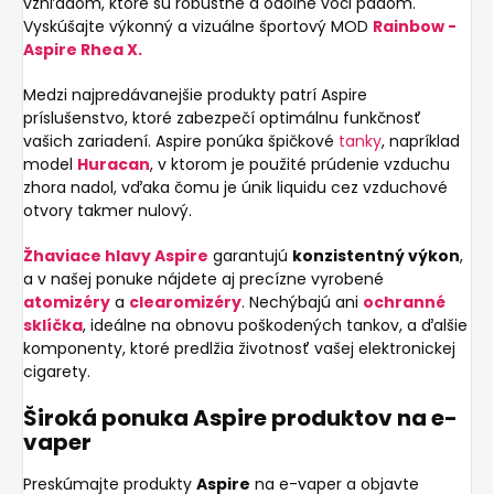
vzhľadom, ktoré sú robustné a odolné voči pádom.
Vyskúšajte výkonný a vizuálne športový MOD
Rainbow -
Aspire Rhea X.
Medzi najpredávanejšie produkty patrí Aspire
príslušenstvo, ktoré zabezpečí optimálnu funkčnosť
vašich zariadení. Aspire ponúka špičkové
tanky
, napríklad
model
Huracan
, v ktorom je použité prúdenie vzduchu
zhora nadol, vďaka čomu je únik liquidu cez vzduchové
otvory takmer nulový.
Žhaviace hlavy Aspire
garantujú
konzistentný výkon
,
a v našej ponuke nájdete aj precízne vyrobené
atomizéry
a
clearomizéry
. Nechýbajú ani
ochranné
sklíčka
, ideálne na obnovu poškodených tankov, a ďalšie
komponenty, ktoré predlžia životnosť vašej elektronickej
cigarety.
Široká ponuka Aspire produktov na e-
vaper
Preskúmajte produkty
Aspire
na e-vaper a objavte