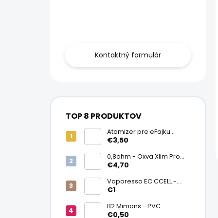
Obráťte sa na
nás.
Kontaktný formulár
TOP 8 PRODUKTOV
Atomizer pre eFajku
Kamry K1000 Plus
€3,50
0,8ohm - Oxva Xlim Pro
cartridge V3 Top Fill 2ml
€4,70
Vaporesso EC CCELL -
Keramický atomizér
€1
0,9ohm
B2 Mimons - PVC
zmršťovacia fólia na
€0,50