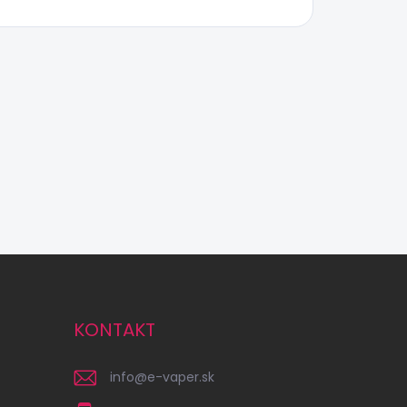
KONTAKT
info
@
e-vaper.sk