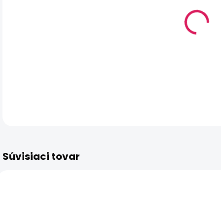
DO:
11.
MO
DOR
DET
Súvisiaci tovar