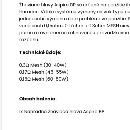
Žhaviace hlavy Aspire BP sú určené na použitie i
Huracan. Vďaka systému výmeny cievok typu pus
jednoduchú výmenu a bezproblémové použitie. B
variáciách 0,15ohm, 0.17ohm a 0.3ohm MESH cievk
parou a rovnomerne rafinovanou prevádzkovou 
rozbehu.
Technické údaje:
0.3Ω Mesh (30-40W)
0.17Ω Mesh (45-55W)
0,15Ω Mesh (60-80W)
Obsah balenia:
1x Náhradná žhaviaca hlava Aspire BP