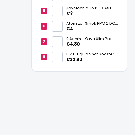
batériu 20700/21700
Joyetech eGo POD AST -
náhradná pod cartridge
€3
Atomizer Smok RPM 2 DC
0,6ohm MTL
€4
0,6ohm - Oxva Xlim Pro
cartridge V3 Top Fill 2ml
€4,80
ITV E-Liquid Shot Booster
NICSALT 50PG/50VG 20
€22,90
mg/ml