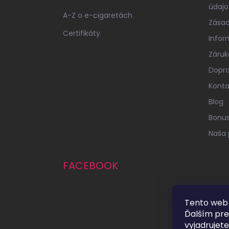
údajo
A-Z o e-cigaretách
Zásad
Certifikáty
Infor
Záruk
Dopra
Konta
Blog
Bonu
Naša 
FACEBOOK
Tento web 
Ďalším pr
vyjadrujete