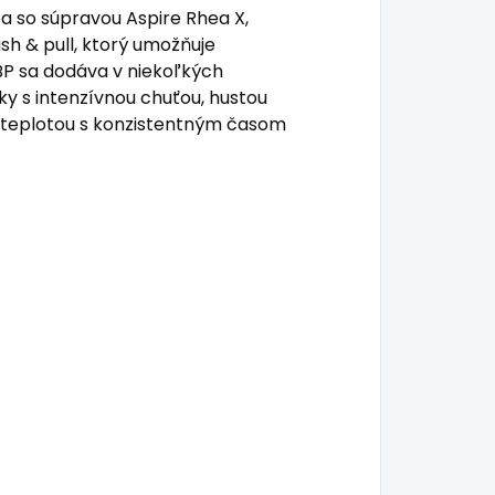
ba so súpravou Aspire Rhea X,
h & pull, ktorý umožňuje
P sa dodáva v niekoľkých
y s intenzívnou chuťou, hustou
teplotou s konzistentným časom