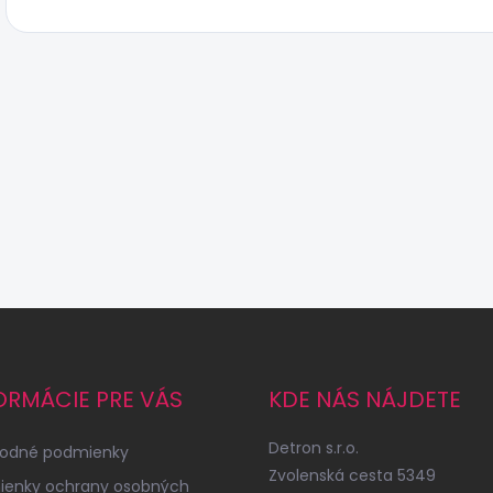
ORMÁCIE PRE VÁS
KDE NÁS NÁJDETE
Detron s.r.o.
odné podmienky
Zvolenská cesta 5349
ienky ochrany osobných