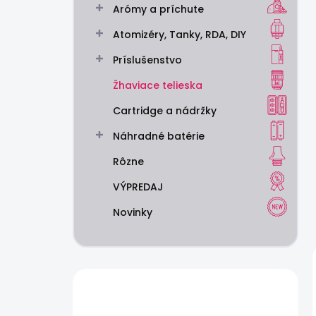
Arómy a príchute
e
l
Atomizéry, Tanky, RDA, DIY
Príslušenstvo
Žhaviace telieska
Cartridge a nádržky
Náhradné batérie
Rôzne
VÝPREDAJ
Novinky
Máte otázku?