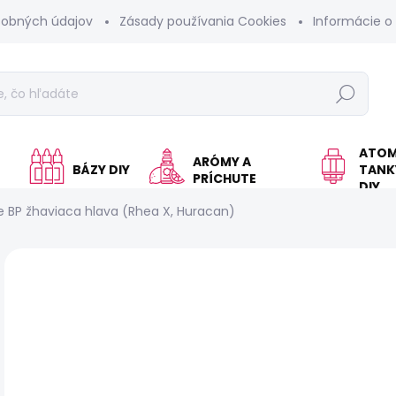
sobných údajov
Zásady používania Cookies
Informácie o
Hľadať
ATOM
ARÓMY A
BÁZY DIY
TANKY
PRÍCHUTE
DIY
e BP žhaviaca hlava (Rhea X, Huracan)
Neohodnotené
Podrobnosti hodnotenia
Z
€
Jed
SK
cen
MÔŽ