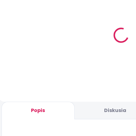
SKLADOM
(1 KS)
Blue - Aspire
Huracan
tank
€24
Do košíka
Popis
Diskusia