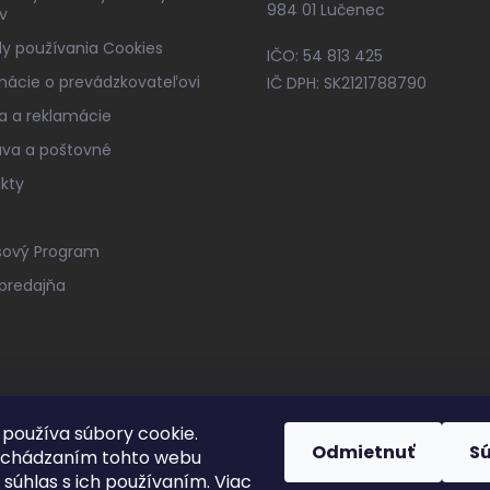
984 01 Lučenec
v
y používania Cookies
IČO: 54 813 425
mácie o prevádzkovateľovi
IČ DPH: SK2121788790
a a reklamácie
va a poštovné
kty
sový Program
predajňa
používa súbory cookie.
Odmietnuť
S
echádzaním tohto webu
 súhlas s ich používaním. Viac