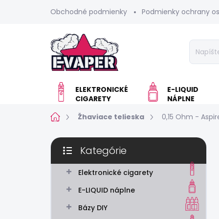
Prejsť
Obchodné podmienky
Podmienky ochrany o
na
obsah
ELEKTRONICKÉ
E-LIQUID
CIGARETY
NÁPLNE
Domov
Žhaviace telieska
0,15 Ohm - Aspir
B
Kategórie
o
Preskočiť
č
kategórie
n
Elektronické cigarety
ý
E-LIQUID náplne
p
a
Bázy DIY
n