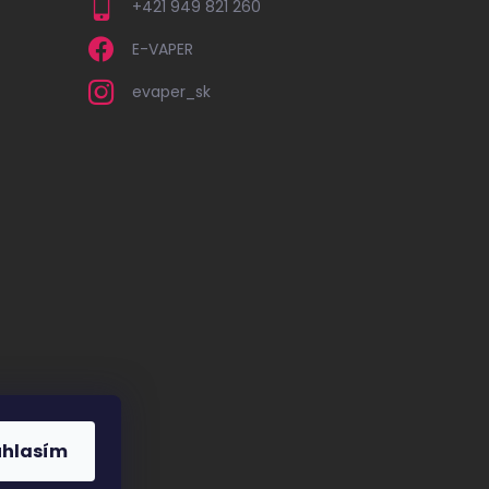
+421 949 821 260
E-VAPER
evaper_sk
úhlasím