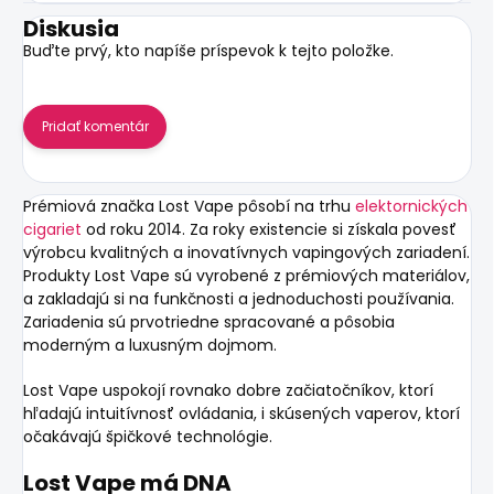
Diskusia
Buďte prvý, kto napíše príspevok k tejto položke.
Pridať komentár
Prémiová značka
Lost Vape
pôsobí na trhu
elektornických
cigariet
od roku 2014. Za roky existencie si získala povesť
výrobcu kvalitných a inovatívnych vapingových zariadení.
Produkty Lost Vape sú vyrobené z prémiových materiálov,
a zakladajú si na funkčnosti a jednoduchosti používania.
Zariadenia sú prvotriedne spracované a pôsobia
moderným a luxusným dojmom.
Lost Vape uspokojí rovnako dobre začiatočníkov, ktorí
hľadajú intuitívnosť ovládania, i skúsených vaperov, ktorí
očakávajú špičkové technológie.
Lost Vape má DNA