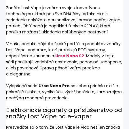
Značka Lost Vape je známa svojou inovatívnou
technológiou, ktorá používa DNA čipy. Vďaka nim si
zariadenie dokážete personalizovať presne podľa svojich
potrieb. Obľúbená je napríklad funkcia REPLAY, ktorá
ponúka možnosť ukladania obľúbených nastavení.
V našej ponuke nájdete široké portfólio produktov značky
Lost Vape. Vaperom, ktorí preferujú POD systémy,
odporúčame zariadenia
Ursa Nano S2
. Modely v tejto
sérii ponúkajú variabilné nastavenia, pohodlné uchopenie,
a ich povrchová úprava pôsobí veľmi precízne
a elegantne.
Vylepšená séria
Ursa Nano Pro
so sebou prináša ďalšie
pokročilé funkcie, vynikajúcu výdrž batérie a, samozrejme,
nechýba moderné prevedenie.
Elektronické cigarety a príslušenstvo od
značky Lost Vape na e-vaper
Presvedčte sa o tom, že Lost Vape je viac než len značka