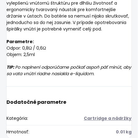
vylepšenú vnútornú štruktúru pre dlhšiu životnosť a
ergonomicky tvarovaný náustok pre komfortnejšie
držanie v ústach.
Do batérie sa nemusí nijako skrutkovať,
jednoducho sa do nej zasunie. V prípade opotrebovania
špirálky vnútri je potrebné vymeniť celý pod.
Parametre:
Odpor: 0,8Ω / 0,6Ω
Objem: 2,5ml
TIP:
Po naplnení odporúčame počkať aspoň päť minút, aby
sa vata vnútri riadne nasiakla e-liquidom.
Dodatočné parametre
Kategória
:
Cartridge a nádržky
Hmotnosť
:
0.01 kg