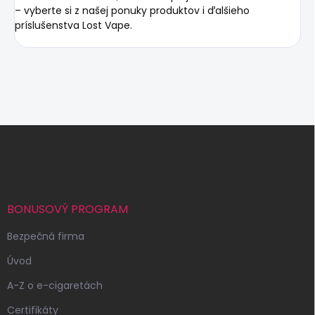
– vyberte si z našej ponuky produktov i ďalšieho
príslušenstva Lost Vape.
Z
á
p
ä
t
i
BONUSOVÝ PROGRAM
e
Bezpečná firma
Úvod
A-Z o e-cigaretách
Certifikáty