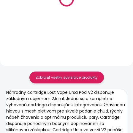
S2 - Pink Dauphine
S2 - Sky Delightful kit
kit 1000mAh
1000mAh
€18,90
€16,90
Do košíka
Do košíka
Zobraziť všetky súvisiace produkty
Náhradný cartridge Lost Vape Ursa Pod V2 disponuje
základným objemom 2,5 ml. Jedná sa o kompletne
vybavenú cartridge disponujúcu integrovanou žhaviacou
hlavou s mesh pletivom pre skvelé podanie chuti, rýchly
nábeh žhavenia a optimálnu produkciu pary. Cartridge
disponuje pohodlným bočným doplňovaním so
silikónovou záslepkou. Cartridge Ursa vo verzii V2 prináša