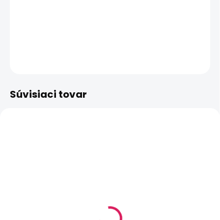
−
+
Pridať do košíka
DETAILNÉ INFORMÁCIE
OPÝTAŤ SA
STRÁŽIŤ
Súvisiaci tovar
SKLADOM
SKLADOM
(3 KS)
(2 KS)
Lost Vape Ursa Nano
Lost Vape Ursa Nano