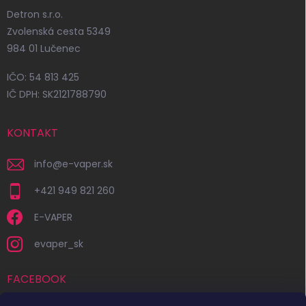
Detron s.r.o.
Zvolenská cesta 5349
984 01 Lučenec
IČO: 54 813 425
IČ DPH: SK2121788790
KONTAKT
info
@
e-vaper.sk
+421 949 821 260
E-VAPER
evaper_sk
FACEBOOK