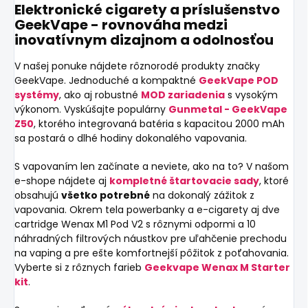
Elektronické cigarety a príslušenstvo
GeekVape - rovnováha medzi
inovatívnym dizajnom a odolnosťou
V našej ponuke nájdete rôznorodé produkty značky
GeekVape. Jednoduché a kompaktné
GeekVape POD
systémy
, ako aj robustné
MOD zariadenia
s vysokým
výkonom. Vyskúšajte populárny
Gunmetal - GeekVape
Z50
, ktorého integrovaná batéria s kapacitou 2000 mAh
sa postará o dlhé hodiny dokonalého vapovania.
S vapovaním len začínate a neviete, ako na to? V našom
e-shope nájdete aj
kompletné štartovacie sady
, ktoré
obsahujú
všetko potrebné
na dokonalý zážitok z
vapovania. Okrem tela powerbanky a e-cigarety aj dve
cartridge Wenax M1 Pod V2 s rôznymi odpormi a 10
náhradných filtrových náustkov pre uľahčenie prechodu
na vaping a pre ešte komfortnejší pôžitok z poťahovania.
Vyberte si z rôznych farieb
Geekvape Wenax M Starter
kit
.