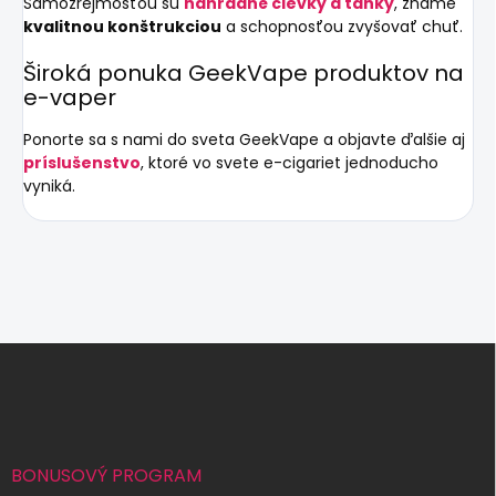
Samozrejmosťou sú
náhradné cievky a tanky
, známe
kvalitnou konštrukciou
a schopnosťou zvyšovať chuť.
Široká ponuka GeekVape produktov na
e-vaper
Ponorte sa s nami do sveta GeekVape a objavte ďalšie aj
príslušenstvo
, ktoré vo svete e-cigariet jednoducho
vyniká.
Z
á
p
ä
t
i
BONUSOVÝ PROGRAM