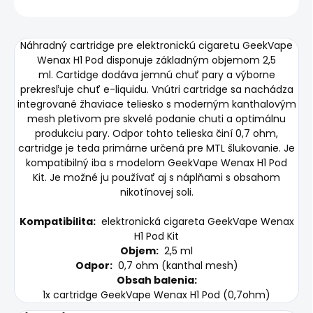
Náhradný cartridge pre elektronickú cigaretu GeekVape
Wenax H1 Pod disponuje základným objemom 2,5
ml.
Cartidge dodáva jemnú chuť pary a výborne
prekresľuje chuť e-liquidu.
Vnútri cartridge sa nachádza
integrované žhaviace teliesko s moderným kanthalovým
mesh pletivom pre skvelé podanie chuti a optimálnu
produkciu pary.
Odpor tohto telieska činí 0,7 ohm,
cartridge je teda primárne určená pre MTL šlukovanie.
Je
kompatibilný iba s modelom GeekVape Wenax H1 Pod
Kit.
Je možné ju používať aj s náplňami s obsahom
nikotínovej soli.
Kompatibilita:
elektronická cigareta GeekVape Wenax
H1 Pod Kit
Objem:
2,5 ml
Odpor:
0,7 ohm (kanthal mesh)
Obsah balenia:
1x cartridge GeekVape Wenax H1 Pod (0,7ohm)