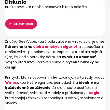
Diskusia
Buďte prvý, kto napíše príspevok k tejto položke.
Pridať komentár
Značka
GeekVape
, ktorá bola založená v roku 2015, je dnes
lídrom na trhu
elektronických cigariet
a s pobočkami
a zákazníkmi po celom svete. Popularitu si získala najmä
tým, že kladie obrovský dôraz na
kvalitu a odolnosť
svojich produktov. Zároveň spĺňa aj
vysoké nároky na
dizajn
.
Pre tých, ktorí s vapovaním len začínajú, sú tu sady podov
Wenax
, ktoré sú elegantné, jednoduché a
ideálne na
každodenné používanie
. Ak ale chcete postúpiť na
vyššiu úroveň, vyberte si modely a príslušenstvo
Aegis
,
ktoré spájajú špičkovú technológiu s vysokým výkonom a
štýlom.