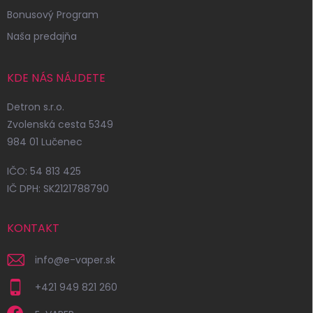
Bonusový Program
Naša predajňa
KDE NÁS NÁJDETE
Detron s.r.o.
Zvolenská cesta 5349
984 01 Lučenec
IČO: 54 813 425
IČ DPH: SK2121788790
KONTAKT
info
@
e-vaper.sk
+421 949 821 260