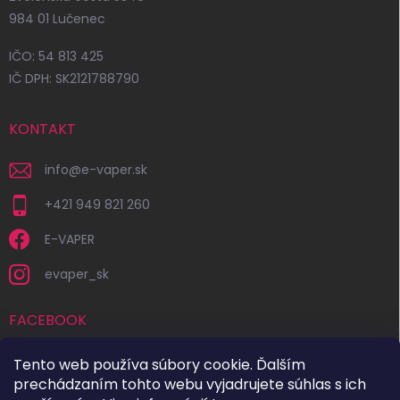
984 01 Lučenec
IČO: 54 813 425
IČ DPH: SK2121788790
KONTAKT
info
@
e-vaper.sk
+421 949 821 260
E-VAPER
evaper_sk
FACEBOOK
Tento web používa súbory cookie. Ďalším
prechádzaním tohto webu vyjadrujete súhlas s ich