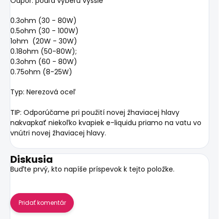
Odpor: podľa výberu vyššie
0.3ohm (30 - 80W)
0.5ohm (30 - 100W)
1ohm (20W - 30W)
0.18ohm (50-80W);
0.3ohm (60 - 80W)
0.75ohm (8-25W)
Typ: Nerezová oceľ
TIP: Odporúčame pri použití novej žhaviacej hlavy
nakvapkať niekoľko kvapiek e-liquidu priamo na vatu vo
vnútri novej žhaviacej hlavy.
Diskusia
Buďte prvý, kto napíše príspevok k tejto položke.
Pridať komentár