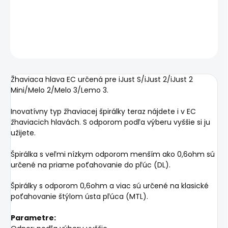
DETAILNÉ INFORMÁCIE
OPÝTAŤ SA
STRÁŽIŤ
Žhaviaca hlava EC určená pre iJust S/iJust 2/iJust 2
Mini/Melo 2/Melo 3/Lemo 3.
Inovatívny typ žhaviacej špirálky teraz nájdete i v EC
žhaviacich hlavách. S odporom podľa výberu vyššie si ju
užijete.
Špirálka s veľmi nízkym odporom menším ako 0,6ohm sú
určené na priame poťahovanie do pľúc (DL).
Špirálky s odporom 0,6ohm a viac sú určené na klasické
poťahovanie štýlom ústa pľúca (MTL).
Parametre: