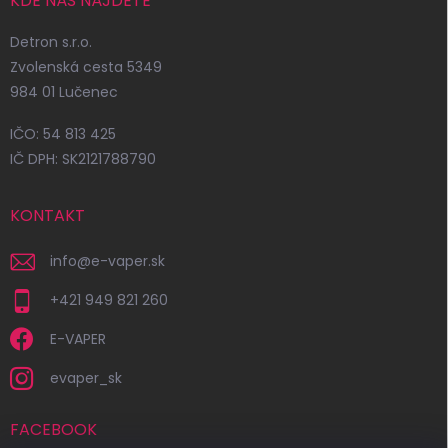
KDE NÁS NÁJDETE
Detron s.r.o.
Zvolenská cesta 5349
984 01 Lučenec
IČO: 54 813 425
IČ DPH: SK2121788790
KONTAKT
info
@
e-vaper.sk
+421 949 821 260
E-VAPER
evaper_sk
FACEBOOK