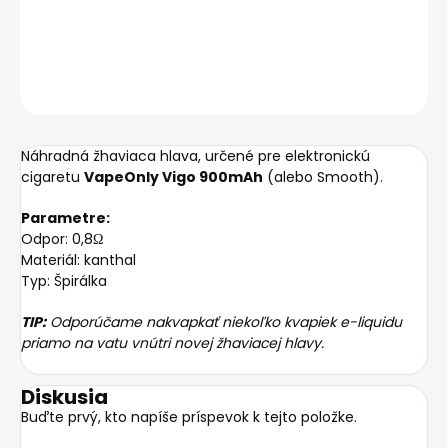
DETAILNÉ INFORMÁCIE
OPÝTAŤ SA
STRÁŽIŤ
Náhradná žhaviaca hlava, určené pre elektronickú
cigaretu
VapeOnly Vigo 900mAh
(alebo Smooth).
Parametre:
Odpor: 0,8Ω
Materiál: kanthal
Typ: Špirálka
TIP:
Odporúčame nakvapkať niekoľko kvapiek e-liquidu
priamo na vatu vnútri novej žhaviacej hlavy.
Diskusia
Buďte prvý, kto napíše príspevok k tejto položke.