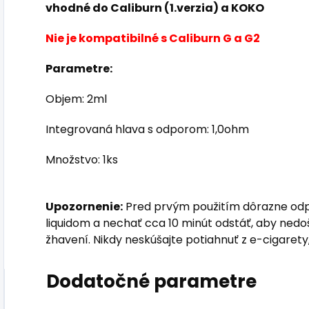
vhodné do Caliburn (1.verzia) a KOKO
Nie je kompatibilné s Caliburn G a G2
Parametre:
Objem: 2ml
Integrovaná hlava s odporom: 1,0ohm
Množstvo: 1ks
Upozornenie:
Pred prvým použitím dôrazne odp
liquidom a nechať cca 10 minút odstáť, aby nedoš
žhavení. Nikdy neskúšajte potiahnuť z e-cigarety
Dodatočné parametre