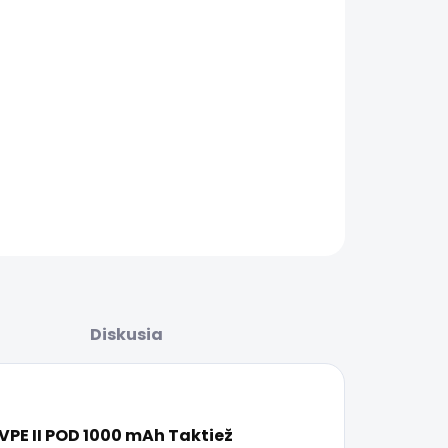
8.2026
ŽNOSTI
UČENIA
−
+
Pridať do košíka
AILNÉ INFORMÁCIE
OPÝTAŤ SA
STRÁŽIŤ
Diskusia
 VPE II POD 1000 mAh
Taktiež