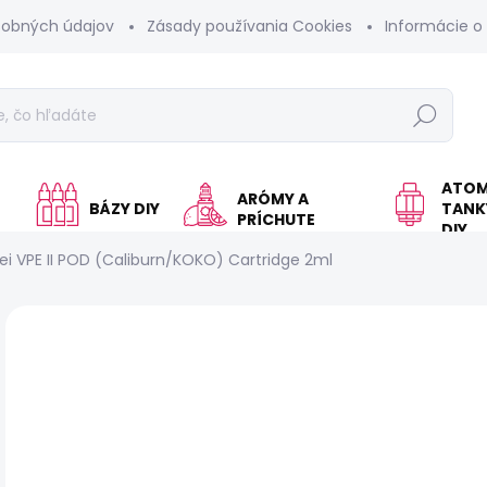
sobných údajov
Zásady používania Cookies
Informácie o
Hľadať
ATOM
ARÓMY A
BÁZY DIY
TANKY
PRÍCHUTE
DIY
lei VPE II POD (Caliburn/KOKO) Cartridge 2ml
Neohodnotené
Podrobnosti hodnotenia
€
Jed
SK
cen
MÔŽ