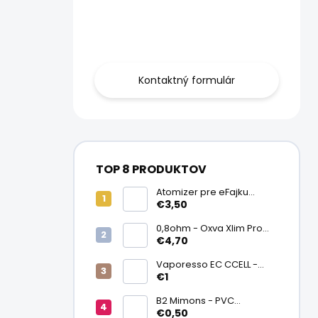
Obráťte sa na
nás.
Kontaktný formulár
TOP 8 PRODUKTOV
Atomizer pre eFajku
Kamry K1000 Plus
€3,50
0,8ohm - Oxva Xlim Pro
cartridge V3 Top Fill 2ml
€4,70
Vaporesso EC CCELL -
Keramický atomizér
€1
0,9ohm
B2 Mimons - PVC
zmršťovacia fólia na
€0,50