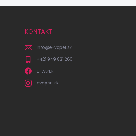
KONTAKT
info
@
e-vaper.sk
+421 949 821 260
E-VAPER
evaper_sk