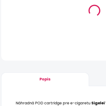
DO:
11.
MO
DOR
DET
Popis
Náhradná POD cartridge pre e-cigaretu
Sigelei