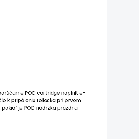
orúčame POD cartridge naplniť e-
lo k pripáleniu telieska pri prvom
, pokiaľ je POD nádržka prázdna.