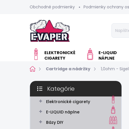
Prejsť
Obchodné podmienky
Podmienky ochrany o
na
obsah
ELEKTRONICKÉ
E-LIQUID
CIGARETY
NÁPLNE
Domov
Cartridge a nádržky
1,0ohm - Sige
B
Kategórie
o
Preskočiť
č
kategórie
n
Elektronické cigarety
ý
E-LIQUID náplne
p
a
Bázy DIY
n