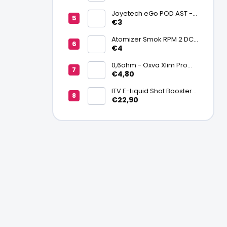
batériu 20700/21700
Joyetech eGo POD AST -
náhradná pod cartridge
€3
Atomizer Smok RPM 2 DC
0,6ohm MTL
€4
0,6ohm - Oxva Xlim Pro
cartridge V3 Top Fill 2ml
€4,80
ITV E-Liquid Shot Booster
NICSALT 50PG/50VG 20
€22,90
mg/ml