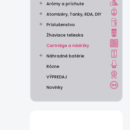
Arómy a príchute
e
l
Atomizéry, Tanky, RDA, DIY
Príslušenstvo
Žhaviace telieska
Cartridge a nádržky
Náhradné batérie
Rôzne
VÝPREDAJ
Novinky
Máte otázku?