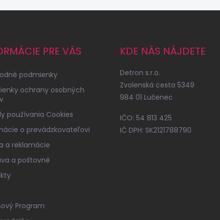
ORMÁCIE PRE VÁS
KDE NÁS NÁJDETE
Detron s.r.o.
odné podmienky
Zvolenská cesta 5349
ienky ochrany osobných
984 01 Lučenec
v
y používania Cookies
IČO: 54 813 425
mácie o prevádzkovateľovi
IČ DPH: SK2121788790
a a reklamácie
va a poštovné
kty
sový Program