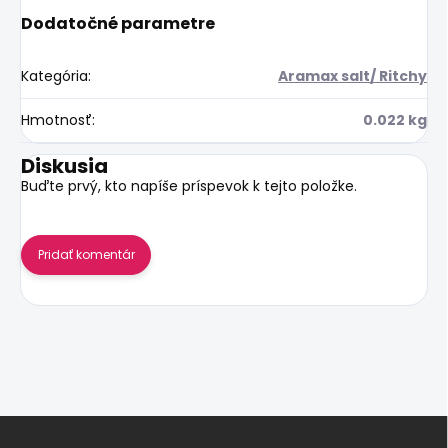
Dodatočné parametre
Kategória
:
Aramax salt/ Ritchy
Hmotnosť
:
0.022 kg
Diskusia
Buďte prvý, kto napíše príspevok k tejto položke.
Pridať komentár
Z