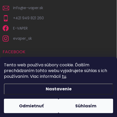
info
@
e-vaper.sk
+421 949 821 260
E-VAPER
evaper_sk
FACEBOOK
Tento web používa súbory cookie. Ďalším
prechádzaním tohto webu vyjadrujete súhlas s ich
používaním. Viac informácií
tu
.
Nastavenie
Copyright 2026
E-VAPER.SK
. Všetky práva vyhradené.
Upraviť
nastavenie cookies
Odmietnuť
Súhlasím
Vytvoril Shoptet