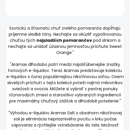
OPÝTAŤ SA
STRÁŽIŤ
Exotickú a šťavnatú chuť zrelého pomaranča dopĺňajú
príjemne sladké tóny. Nechajte sa okúzliť vypolírovanou
chuťou tých
najsladších pomarančov
pod slnkom a
nechajte sa unášať úžasnou jemnosťou príchute Sweet
Orange."
"Aramax dlhodobo patrí medzi najobľúbenejšie značky
hotových e-liquidov. Teraz Aramax predstavuje kolekciu
e-liquidov s čoraz populárnejšou nikotínovou soľou. Osem
skvelých príchutí v tejto kolekcii poteší najmä milovníkov
sviežosti a ovocia. Môžete si vybrať z pestrej ponuky
rôznorodých zmesí a starostlivo vybraných ingrediencií
pre maximálny chuťový zážitok a dlhodobé potešenie."
"Výhodou e-liquidov Aramax Salt s obsahom nikotínovej
soli je eliminácia nepriaznivého pocitu v krku počas
vapovania a rýchlejšie vstrebávanie do tela. Možnosť