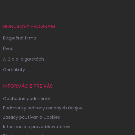
á
p
ä
t
i
BONUSOVÝ PROGRAM
e
Bezpečná firma
Úvod
A-Z o e-cigaretách
Certifikáty
INFORMÁCIE PRE VÁS
Obchodné podmienky
Podmienky ochrany osobných údajov
Zásady používania Cookies
Informácie o prevádzkovateľovi