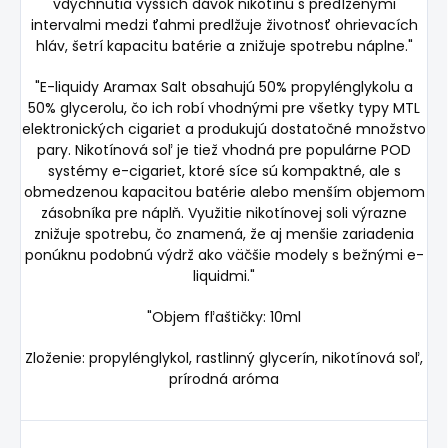
vdýchnutia vyšších dávok nikotínu s predĺženými
intervalmi medzi ťahmi predlžuje životnosť ohrievacích
hláv, šetrí kapacitu batérie a znižuje spotrebu náplne."
"E-liquidy Aramax Salt obsahujú 50% propylénglykolu a
50% glycerolu, čo ich robí vhodnými pre všetky typy MTL
elektronických cigariet a produkujú dostatočné množstvo
pary. Nikotínová soľ je tiež vhodná pre populárne POD
systémy e-cigariet, ktoré síce sú kompaktné, ale s
obmedzenou kapacitou batérie alebo menším objemom
zásobníka pre náplň. Využitie nikotínovej soli výrazne
znižuje spotrebu, čo znamená, že aj menšie zariadenia
ponúknu podobnú výdrž ako väčšie modely s bežnými e-
liquidmi."
"Objem fľaštičky: 10ml
Zloženie: propylénglykol, rastlinný glycerín, nikotínová soľ,
prírodná aróma