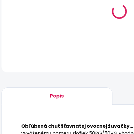
MO
DOR
Obľ
DET
Popis
Obľúbená chuť šťavnatej ovocnej žuvačky...
vyváženému pomeru zložiek 50PG/50VG vhodné 