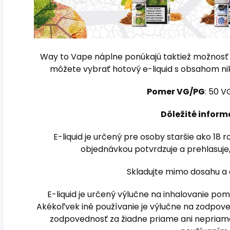
Way to Vape náplne ponúkajú taktiež možnosť 
môžete vybrať hotový e-liquid s obsahom n
Pomer VG/PG
: 50 V
Dôležité inform
E-liquid je určený pre osoby staršie ako 18 
objednávkou potvrdzuje a prehlasuje, 
Skladujte mimo dosahu a 
E-liquid je určený výlučne na inhalovanie po
Akékoľvek iné používanie je výlučne na zodpov
zodpovednosť za žiadne priame ani nepria