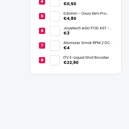
zmršťovacia fólia na
€0,50
batériu 20700/21700
0,6ohm - Oxva Xlim Pro
cartridge V3 Top Fill 2ml
€4,80
Joyetech eGo POD AST -
náhradná pod cartridge
€3
Atomizer Smok RPM 2 DC
0,6ohm MTL
€4
ITV E-Liquid Shot Booster
NICSALT 50PG/50VG 20
€22,90
mg/ml