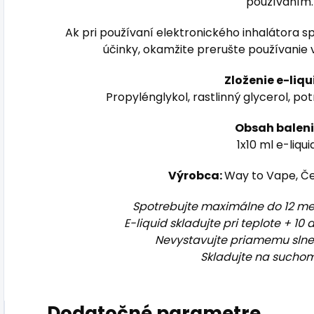
používaním.
Ak pri používaní elektronického inhalátora s
účinky, okamžite prerušte používanie 
Zloženie e-liqu
Propylénglykol, rastlinný glycerol, po
Obsah
baleni
1x10 ml e-liqui
Výrobca:
Way to Vape, Če
Spotrebujte maximálne do 12 me
E-liquid skladujte pri teplote + 10 
Nevystavujte priamemu slne
Skladujte na suchom
Dodatočné parametre