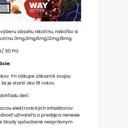
výberu obsahu nikotínu, nakoľko si
ikotínu 0mg,3mg,6mg,12mg,18mg.
G/ 50 PG
ácie:
rokov. Pri nákupe zákazník svojou
že je starší ako 18 rokov.
dohľadu detí.
mocou elektronických inhalátorov.
ednosť užívateľa a predajca nenesie
me škody spôsobené nesprávnym