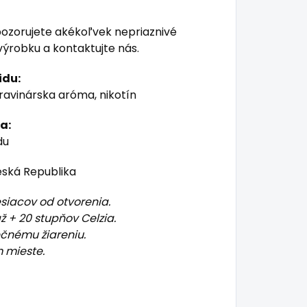
pozorujete akékoľvek nepriaznivé
výrobku a kontaktujte nás.
idu:
travinárska aróma, nikotín
a:
du
ská Republika
siacov od otvorenia.
až + 20 stupňov Celzia.
čnému žiareniu.
 mieste.