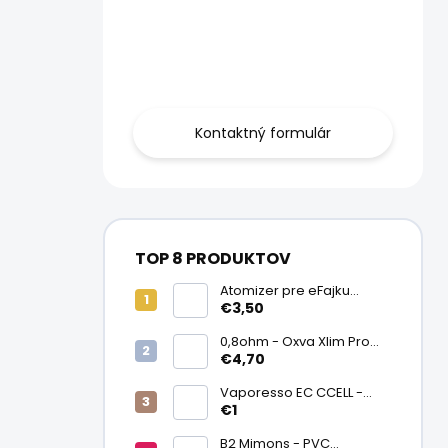
Obráťte sa na
nás.
Kontaktný formulár
TOP 8 PRODUKTOV
Atomizer pre eFajku
Kamry K1000 Plus
€3,50
0,8ohm - Oxva Xlim Pro
cartridge V3 Top Fill 2ml
€4,70
Vaporesso EC CCELL -
Keramický atomizér
€1
0,9ohm
B2 Mimons - PVC