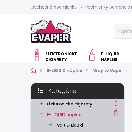
Prejsť
Obchodné podmienky
Podmienky ochrany o
na
obsah
ELEKTRONICKÉ
E-LIQUID
CIGARETY
NÁPLNE
Domov
E-LIQUID náplne
Way to Vape
B
Kategórie
o
Preskočiť
č
kategórie
n
Elektronické cigarety
ý
E-LIQUID náplne
p
a
Salt E-Liquid
n