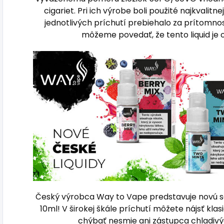
cigariet.
Pri ich výrobe boli použité najkvalitn
jednotlivých príchutí prebiehalo za prítomn
môžeme povedať, že tento liquid je 
Český výrobca Way to Vape predstavuje novú s
10ml! V širokej škále príchutí môžete nájsť kl
chýbať nesmie ani zástupca chladivýc