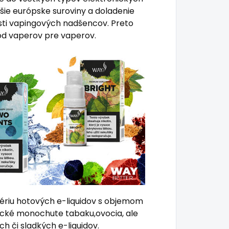
ejšie európske suroviny a doladenie
osti vapingových nadšencov.
Preto
od vaperov pre vaperov.
ériu hotových e-liquidov s objemom
asické monochute tabaku,ovocia, ale
h či sladkých e-liquidov.