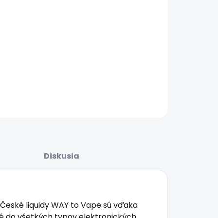
ŽNOSTI
UČENIA
úbená chuť šťavnatej ovocnej žuvačky...
AILNÉ INFORMÁCIE
OPÝTAŤ SA
STRÁŽIŤ
Diskusia
České liquidy WAY to Vape sú vďaka
do všetkých typov elektronických