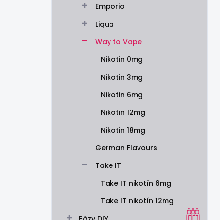
Emporio
e
l
Liqua
Way to Vape
Nikotin 0mg
Nikotin 3mg
Nikotin 6mg
Nikotin 12mg
Nikotin 18mg
German Flavours
Take IT
Take IT nikotín 6mg
Take IT nikotín 12mg
Bázy DIY