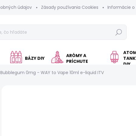
sobných údajov
Zásady používania Cookies
Informácie o
Hľadať
ATOM
ARÓMY A
BÁZY DIY
TANKY
PRÍCHUTE
DIY
Bubblegum 0mg - WAY to Vape 10ml e-liquid ITV
Neohodnotené
Podrobnosti hodnotenia
Z
KOLOK A
VÝROBA SKONČILA
€
Jed
VY
cen