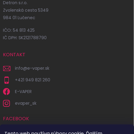
Detron s.r.o.
Zvolenská cesta 5349
984 01 Lučenec
IČO: 54 813 425
IČ DPH: SK2121788790
KONTAKT
info
@
e-vaper.sk
+421 949 821 260
E-VAPER
evaper_sk
FACEBOOK
Tento web používa súbory cookie. Ďalším