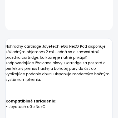
DETAILNÉ INFORMÁCIE
OPÝTAŤ SA
STRÁŽIŤ
Náhradný cartridge Joyetech eGo NexO Pod disponuje
základným objemom 2 ml. Jedná sa o samostatnú
prázdnu cartridge, ku ktorej je nutné prikúpiť
zodpovedajúce žhaviace hlavy. Cartridge sa postará o
perfektný prenos hustej a bohatej pary do úst ao
vynikajúce podanie chuti. Disponuje moderným bočným
systémom plnenia.
Kompatibilné zariadenie:
- Joyetech eGo NexO