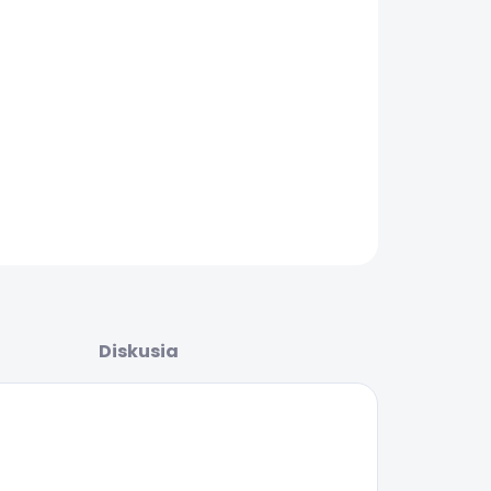
ŽNOSTI
UČENIA
AILNÉ INFORMÁCIE
OPÝTAŤ SA
STRÁŽIŤ
Diskusia