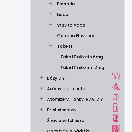
Emporio
e
l
Liqua
Way to Vape
German Flavours
Take IT
Take IT nikotín 6mg
Take IT nikotín 12mg
Bázy DIY
Arómy a príchute
Atomizéry, Tanky, RDA, DIY
Príslušenstvo
Žhaviace telieska
Cartridge a nádržky