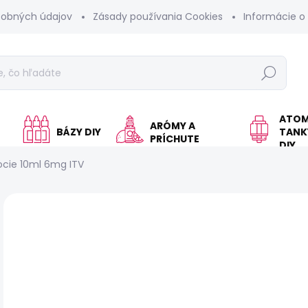
sobných údajov
Zásady používania Cookies
Informácie o
Hľadať
ATOM
ARÓMY A
BÁZY DIY
TANKY
PRÍCHUTE
DIY
cie 10ml 6mg ITV
Neohodnotené
Podrobnosti hodnotenia
KOLOK A
€
Jed
VY
cen