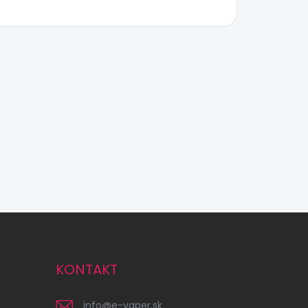
KONTAKT
info
@
e-vaper.sk