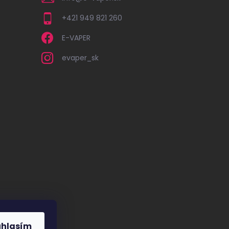
+421 949 821 260
E-VAPER
evaper_sk
úhlasím