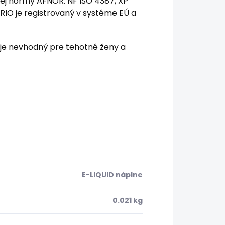
ej normy AFNOR: NF ISO 4387, XP
IO je registrovaný v systéme EÚ a
 je nevhodný pre tehotné ženy a
E-LIQUID náplne
0.021 kg