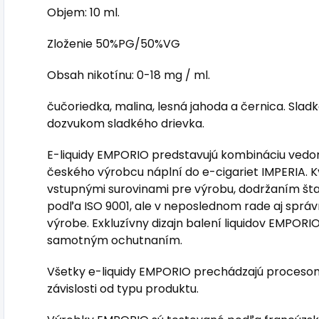
Objem: 10 ml.
Zloženie 50%PG/50%VG
Obsah nikotínu: 0-18 mg / ml.
čučoriedka, malina, lesná jahoda a černica. Sla
dozvukom sladkého drievka.
E-liquidy EMPORIO predstavujú kombináciu vedo
českého výrobcu náplní do e-cigariet IMPERIA. K
vstupnými surovinami pre výrobu, dodržaním š
podľa ISO 9001, ale v neposlednom rade aj spr
výrobe. Exkluzívny dizajn balení liquidov EMPORI
samotným ochutnaním.
Všetky e-liquidy EMPORIO prechádzajú procesom 
závislosti od typu produktu.