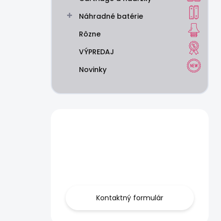
Náhradné batérie
Rôzne
VÝPREDAJ
Novinky
Máte otázku?
Obráťte sa na
nás.
Kontaktný formulár