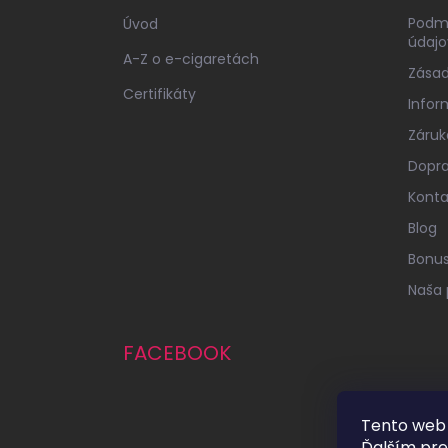
e
Podm
Úvod
údajo
A-Z o e-cigaretách
Zásad
Certifikáty
Infor
Záruk
Dopra
Konta
Blog
Bonu
Naša 
FACEBOOK
Tento web 
Ďalším pr