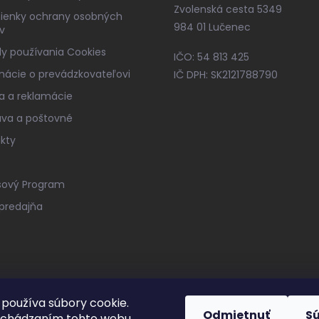
Zvolenská cesta 5349
ienky ochrany osobných
984 01 Lučenec
v
y používania Cookies
IČO: 54 813 425
mácie o prevádzkovateľovi
IČ DPH: SK2121788790
a a reklamácie
va a poštovné
kty
sový Program
predajňa
používa súbory cookie.
Odmietnuť
S
echádzaním tohto webu