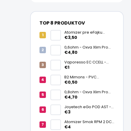
TOP 8 PRODUKTOV
Atomizer pre eFajku
Kamry K1000 Plus
€3,50
0,6ohm - Oxva Xlim Pro
cartridge V3 Top Fill 2ml
€4,80
Vaporesso EC CCELL -
Keramický atomizér
€1
0,9ohm
B2 Mimons - PVC
zmršťovacia fólia na
€0,50
batériu 20700/21700
0,8ohm - Oxva Xlim Pro
cartridge V3 Top Fill 2ml
€4,70
Joyetech eGo POD AST -
náhradná pod cartridge
€3
Atomizer Smok RPM 2 DC
0,6ohm MTL
€4