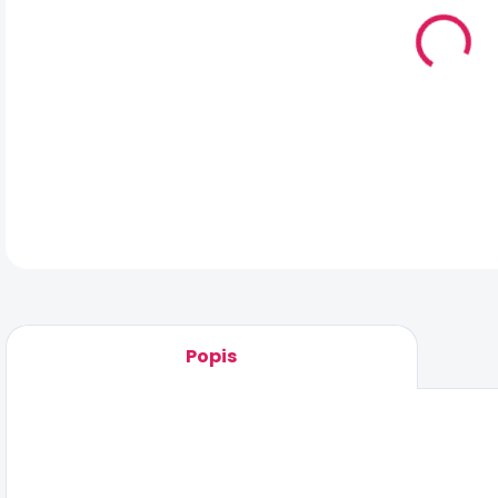
MO
DOR
DET
Popis