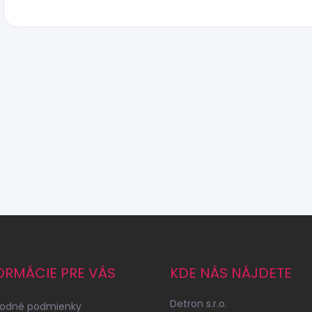
ORMÁCIE PRE VÁS
KDE NÁS NÁJDETE
Detron s.r.o.
odné podmienky