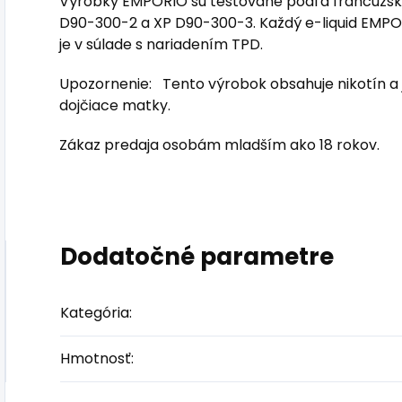
Výrobky EMPORIO sú testované podľa francúzsk
D90-300-2 a XP D90-300-3. Každý e-liquid EMPOR
je v súlade s nariadením TPD.
Upozornenie: Tento výrobok obsahuje nikotín a
dojčiace matky.
Zákaz predaja osobám mladším ako 18 rokov.
Dodatočné parametre
Kategória
:
Hmotnosť
: