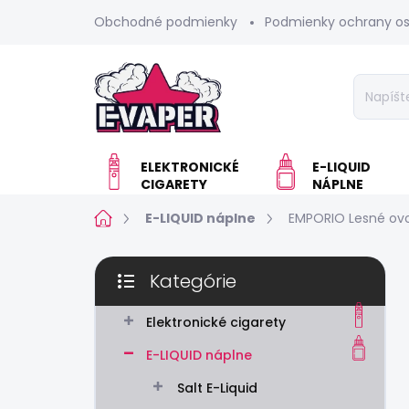
Prejsť
Obchodné podmienky
Podmienky ochrany o
na
obsah
ELEKTRONICKÉ
E-LIQUID
CIGARETY
NÁPLNE
Domov
E-LIQUID náplne
EMPORIO Lesné ovo
B
Kategórie
o
Preskočiť
č
kategórie
n
Elektronické cigarety
ý
E-LIQUID náplne
p
a
Salt E-Liquid
n