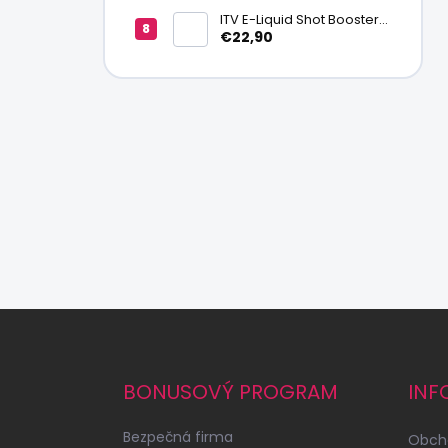
ITV E-Liquid Shot Booster
NICSALT 50PG/50VG 20
€22,90
mg/ml
Z
á
p
ä
BONUSOVÝ PROGRAM
INF
t
i
Bezpečná firma
Obch