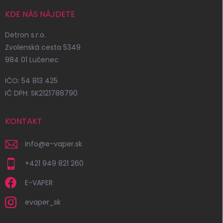
KDE NÁS NÁJDETE
Detron s.r.o.
Zvolenská cesta 5349
984 01 Lučenec
IČO: 54 813 425
IČ DPH: SK2121788790
KONTAKT
info
@
e-vaper.sk
+421 949 821 260
E-VAPER
evaper_sk