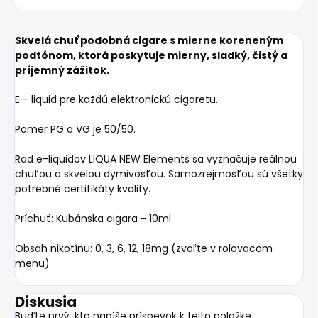
Skvelá chuť podobná cigare s mierne koreneným
podtónom, ktorá poskytuje mierny, sladký, čistý a
príjemný zážitok.
E - liquid pre každú elektronickú cigaretu.
Pomer PG a VG je 50/50.
Rad e-liquidov LIQUA NEW Elements sa vyznačuje reálnou
chuťou a skvelou dymivosťou. Samozrejmosťou sú všetky
potrebné certifikáty kvality.
Príchuť: Kubánska cigara - 10ml
Obsah nikotínu: 0, 3, 6, 12, 18mg (zvoľte v rolovacom
menu)
Diskusia
Buďte prvý, kto napíše príspevok k tejto položke.