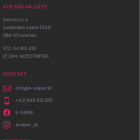
KDE NÁS NÁJDETE
Detron s.r.o.
Zvolenská cesta 5349
984 01 Lučenec
IČO: 54 813 425
IČ DPH: SK2121788790
KONTAKT
info
@
e-vaper.sk
+421 949 821 260
E-VAPER
evaper_sk