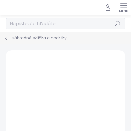
Prejsť
na
obsah
Hľadať
Náhradné sklíčka a nádržky
Podrobnosti hodnotenia
Neohodnotené