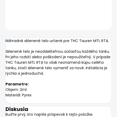
DETAILNÉ INFORMÁCIE
OPÝTAŤ SA
STRÁŽIŤ
Náhradné sklenené telo určené pre THC Tauren MTL RTA.
Sklenené telo je neoddeliteľnou súčasťou každého tanku.
Pri jeho rozbití alebo poškodení je nepoužiteľný. V prípade
THC Tauren MTL RTA
to však neznamená kúpu celého
tanku, stačí sklenené telo vymeniť za nové. Inštalácia je
rýchla a jednoduchá.
Parametre:
Objem: 2ml
Materiál: Pyrex
Diskusia
Buďte prvý, kto napíše príspevok k tejto položke.